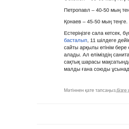
Петропавл – 40-50 мың тең
Қонаев – 45-50 мың теңге.
Естеріңізге сала кетсек, бү
басталып
, 11 шілдеге дей
сайты арқылы өтінім бере
алады. Ал еліміздің сани
сақтық шарасы мақсатынд
малды ғана союды ұсына
Мәтіннен қате тапсаңыз,
бізге