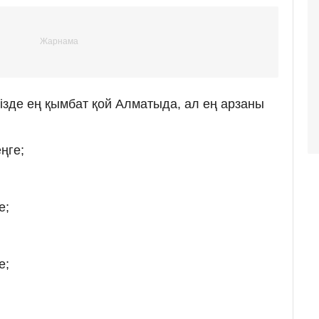
мізде ең қымбат қой Алматыда, ал ең арзаны
ңге;
;
е;
е;