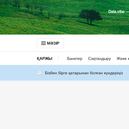
МӘЗІР
ҚАРЖЫ
Банктер
Сақтандыру
Жеке 
Бізбен бірге қатарынан болған күндеріңіз