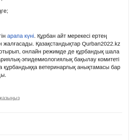
ге;
гін
арапа күні
. Құрбан айт мерекесі ертең
ін жалғасады. Қазақстандықтар Qurban2022.kz
 отырып, онлайн режимде де құрбандық шала
тариялық-эпидемиологиялық бақылау комитеті
а құрбандыққа ветеринарлық анықтамасы бар
ды.
 жазыңыз