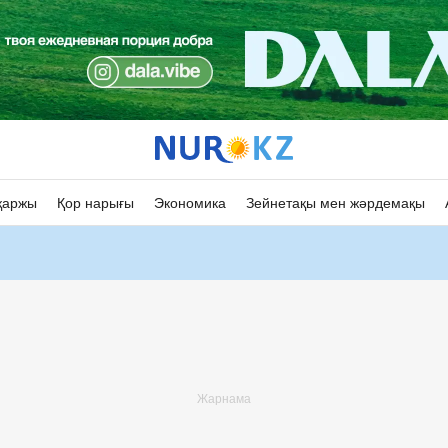
қаржы
Қор нарығы
Экономика
Зейнетақы мен жәрдемақы