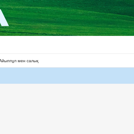
Айыппұл мен салық