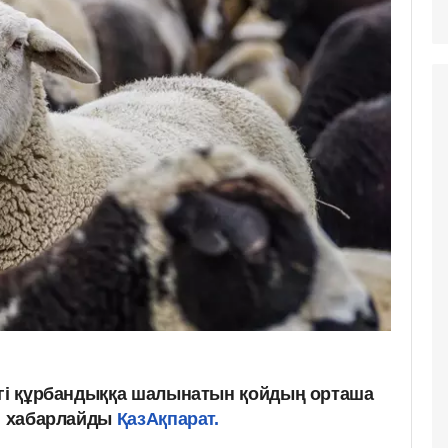
егі құрбандыққа шалынатын қойдың орташа
еп хабарлайды
ҚазАқпарат.