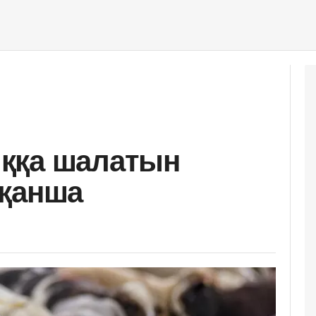
ққа шалатын
 қанша