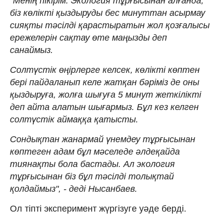
"Менің пікірім. Экология тұрғысынан алғанда,
біз көлікті қыздыруды бес минуттан асырмау
сияқты тәсілді қарастыратын жол қозғалысы
ережелерін сақтау өте маңызды деп
санаймыз.
Солтүстік өңірлерге келсек, көлікті көптен
бері пайдаланып келе жатқан бәріміз де оны
қыздыруға, жолға шығуға 5 минут жеткілікті
деп айта алатын шығармыз. Бұл кез келген
солтүстік аймаққа қатысты.
Сондықтан жанармай үнемдеу тұрғысынан
көптеген адам бұл мәселеде әлдеқайда
тиянақты бола бастады. Ал экология
тұрғысынан біз бұл тәсілді толықтай
қолдаймыз", - деді Нысанбаев.
Ол тіпті эксперимент жүргізуге уәде берді.