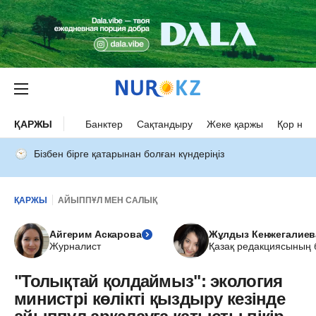
ҚАРЖЫ
Банктер
Сақтандыру
Жеке қаржы
Қор нар
Бізбен бірге қатарынан болған күндеріңіз
ҚАРЖЫ
АЙЫППҰЛ МЕН САЛЫҚ
Айгерим Аскарова
Жұлдыз Кенжегалиев
Журналист
Қазақ редакциясының
"Толықтай қолдаймыз": экология
министрі көлікті қыздыру кезінде