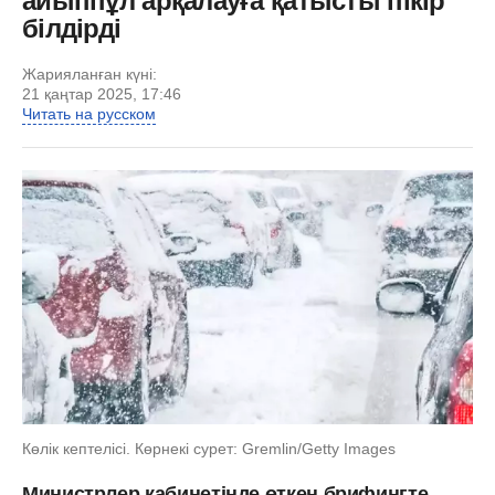
айыппұл арқалауға қатысты пікір
білдірді
Жарияланған күні:
21 қаңтар 2025, 17:46
Читать на русском
Көлік кептелісі. Көрнекі сурет: Gremlin/Getty Images
Министрлер кабинетінде өткен брифингте