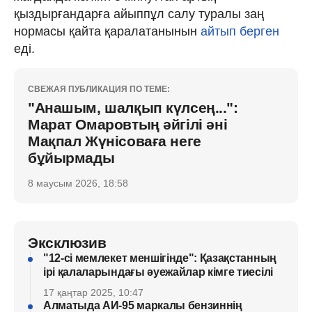
қыздырғандарға айыппұл салу туралы заң
нормасы қайта қаралатанынын
айтып берген
еді.
СВЕЖАЯ ПУБЛИКАЦИЯ ПО ТЕМЕ:
"Анашым, шалқып күлсең...":
Марат Омаровтың әйгілі әні
Мақпал Жүнісоваға неге
бұйырмады
8 маусым 2026, 18:58
Эксклюзив
"12-сі мемлекет меншігінде": Қазақстанның
ірі қалаларындағы әуежайлар кімге тиесілі
17 қаңтар 2025, 10:47
Алматыда АИ-95 маркалы бензиннің