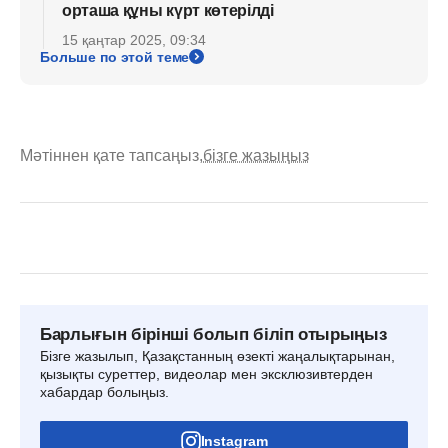
орташа құны күрт көтерілді
15 қаңтар 2025, 09:34
Больше по этой теме
Мәтіннен қате тапсаңыз,
бізге жазыңыз
Барлығын бірінші болып біліп отырыңыз
Бізге жазылып, Қазақстанның өзекті жаңалықтарынан,
қызықты суреттер, видеолар мен эксклюзивтерден
хабардар болыңыз.
Instagram