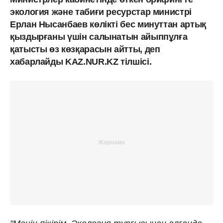
экология және табиғи ресурстар министрі
Ерлан Нысанбаев көлікті бес минуттан артық
қыздырғаны үшін салынатын айыппұлға
қатысты өз көзқарасын айтты, деп
хабарлайды KAZ.NUR.KZ тілшісі.