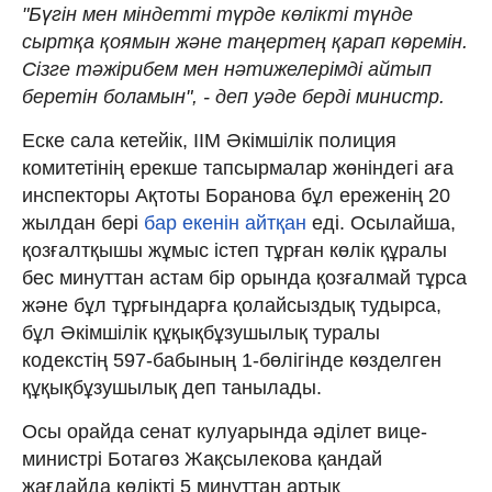
"Бүгін мен міндетті түрде көлікті түнде
сыртқа қоямын және таңертең қарап көремін.
Сізге тәжірибем мен нәтижелерімді айтып
беретін боламын", - деп уәде берді министр.
Еске сала кетейік, ІІМ Әкімшілік полиция
комитетінің ерекше тапсырмалар жөніндегі аға
инспекторы Ақтоты Боранова бұл ереженің 20
жылдан бері
бар екенін айтқан
еді. Осылайша,
қозғалтқышы жұмыс істеп тұрған көлік құралы
бес минуттан астам бір орында қозғалмай тұрса
және бұл тұрғындарға қолайсыздық тудырса,
бұл Әкімшілік құқықбұзушылық туралы
кодекстің 597-бабының 1-бөлігінде көзделген
құқықбұзушылық деп танылады.
Осы орайда сенат кулуарында әділет вице-
министрі Ботагөз Жақсылекова қандай
жағдайда көлікті 5 минуттан артық