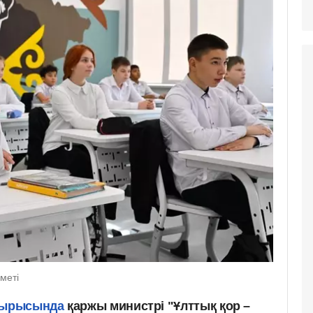
меті
ырысында
қаржы министрі "Ұлттық қор –