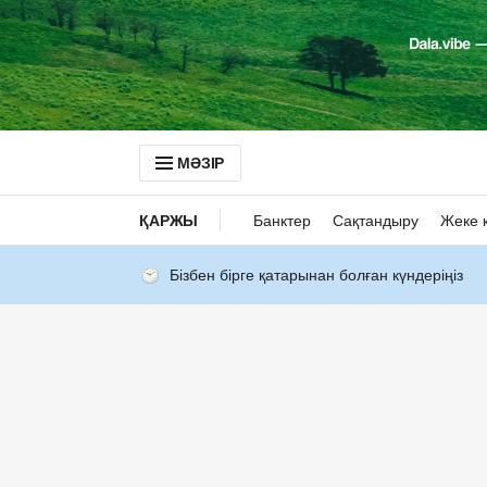
МӘЗІР
ҚАРЖЫ
Банктер
Сақтандыру
Жеке 
Бізбен бірге қатарынан болған күндеріңіз