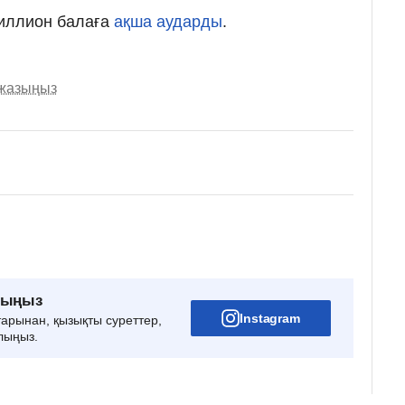
миллион балаға
ақша аударды
.
 жазыңыз
рыңыз
Instagram
тарынан, қызықты суреттер,
лыңыз.