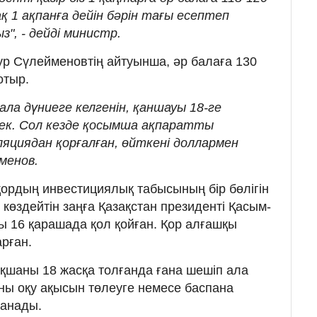
қ 1 ақпанға дейін бәрін тағы есептеп
", - дейді министр.
р Сүлейменовтің айтуынша, әр балаға 130
отыр.
ала дүниеге келгенін, қаншауы 18-ге
рек. Сол кезде қосымша ақпаратты
яциядан қорғалған, өйткені доллармен
менов.
 қордың инвестициялық табысының бір бөлігін
көздейтін заңға Қазақстан президенті Қасым-
 16 қарашада қол қойған. Қор алғашқы
рған.
қшаны 18 жасқа толғанда ғана шешіп ала
ны оқу ақысын төлеуге немесе баспана
данады.