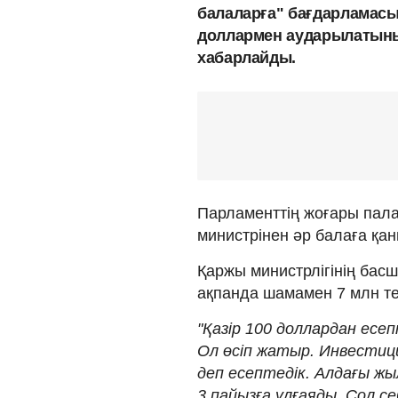
балаларға" бағдарламасы
доллармен аударылатыны
хабарлайды.
Парламенттің жоғары пал
министрінен әр балаға қа
Қаржы министрлігінің бас
ақпанда шамамен 7 млн те
"Қазір 100 доллардан ес
Ол өсіп жатыр. Инвестици
деп есептедік. Алдағы жы
3 пайызға ұлғаяды. Сол се