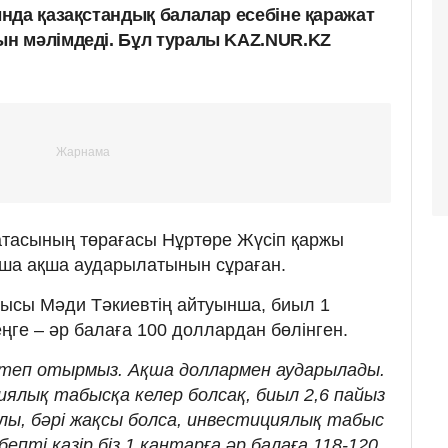
нда қазақстандық балалар есебіне қаражат
н мәлімдеді. Бұл туралы KAZ.NUR.KZ
атасының төрағасы Нұртөре Жүсіп қаржы
нша ақша аударылатынын сұраған.
шысы Мәди Тәкиевтің айтуынша, биыл 1
ңге – әр балаға 100 доллардан бөлінген.
ептеп отырмыз. Ақша доллармен аударылады.
ялық табысқа келер болсақ, биыл 2,6 пайыз
лы, бәрі жақсы болса, инвестициялық табыс
бепті қазір біз 1 қаңтарға әр балаға 118-120