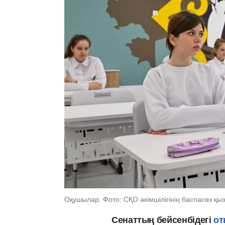
Оқушылар. Фото: СҚО әкімшілігінің баспасөз қыз
Сенаттың бейсенбідегі
от