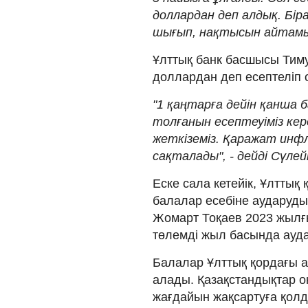
доллардан деп алдық. Біра
шығып, нақтысын айтамыз
Ұлттық банк басшысы Тиму
доллардан деп есептеліп 
"1 қаңтарға дейін қанша б
толғанын есептеуіміз ке
жеткіземіз. Қаражат инфл
сақталады", - дейді Сүлей
Еске сала кетейік, Ұлттық
балалар есебіне аударуды 
Жомарт Тоқаев 2023 жылғы
төлемді жыл басында ауда
Балалар Ұлттық қордағы а
алады. Қазақстандықтар о
жағдайын жақсартуға қол