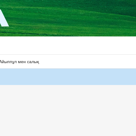
Айыппұл мен салық