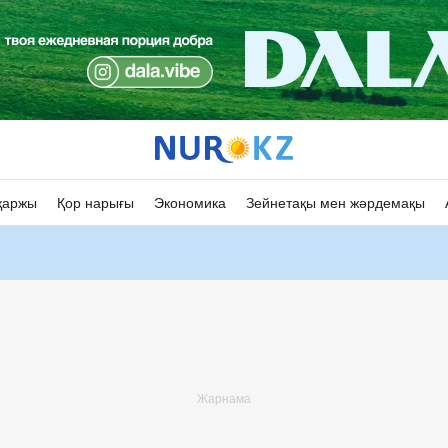
қаржы
Қор нарығы
Экономика
Зейнетақы мен жәрдемақы