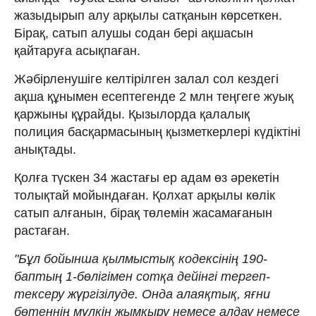
жазыдырып алу арқылы сатқанын көрсеткен.
Бірақ, сатып алушы содан бері ақшасын
қайтаруға асықпаған.
Жәбірленушіге келтірілген залал сол кездегі
ақша құнымен есептегенде 2 млн теңгеге жуық
қаржыны құрайды. Қызылорда қалалық
полиция басқармасының қызметкерлері күдіктіні
анықтады.
Қолға түскен 34 жастағы ер адам өз әрекетін
толықтай мойындаған. Қолхат арқылы көлік
сатып алғанын, бірақ төлемін жасамағанын
растаған.
"Бұл бойынша қылмыстық кодексінің 190-
баптың 1-бөлігімен сотқа дейінгі тергеп-
тексеру жүргізілуде. Онда алаяқтық, яғни
бөтеннің мүлкін жымқыру немесе алдау немесе