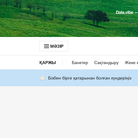
МӘЗІР
ҚАРЖЫ
Банктер
Сақтандыру
Жеке 
Бізбен бірге қатарынан болған күндеріңіз