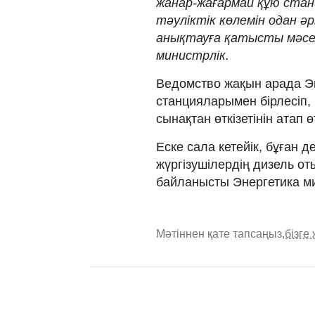
жанар-жағармай құю ста
тәуліктік көлемін одан ә
анықтауға қатысты мәсе
министрлік.
Ведомство жақын арада Эн
станцияларымен бірлесіп,
сынақтан өткізетінін атап ө
Еске сала кетейік, бұған
жүргізушілердің дизель 
байланысты Энергетика ми
Мәтіннен қате тапсаңыз,
бізге