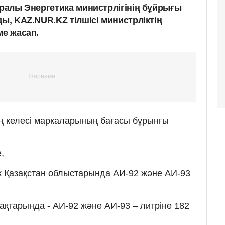
уралы Энергетика министрлігінің бұйрығы
ды, KAZ.NUR.KZ тілшісі министрліктің
ме жасап.
ің келесі маркаларының бағасы бұрынғы
,
к Қазақстан облыстарында АИ-92 және АИ-93
ақтарында - АИ-92 және АИ-93 – литріне 182