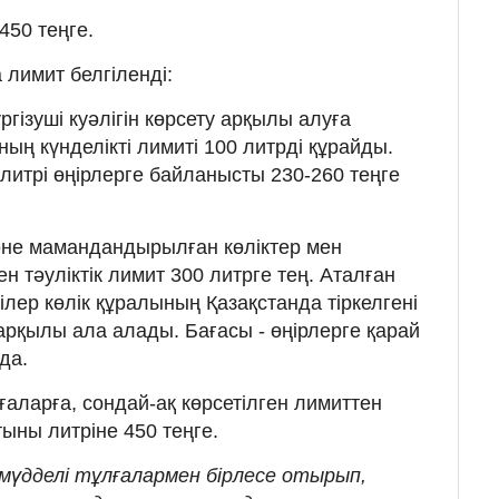
450 теңге.
 лимит белгіленді:
ргізуші куәлігін көрсету арқылы алуға
ың күнделікті лимиті 100 литрді құрайды.
 литрі өңірлерге байланысты 230-260 теңге
және мамандандырылған көліктер мен
ен тәуліктік лимит 300 литрге тең. Аталған
ілер көлік құралының Қазақстанда тіркелгені
 арқылы ала алады. Бағасы - өңірлерге қарай
да.
ғаларға, сондай-ақ көрсетілген лимиттен
ыны литріне 450 теңге.
мүдделі тұлғалармен бірлесе отырып,