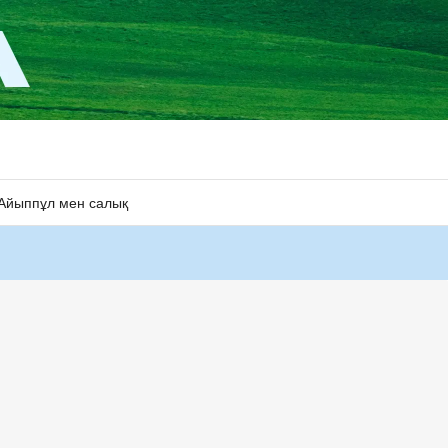
Айыппұл мен салық