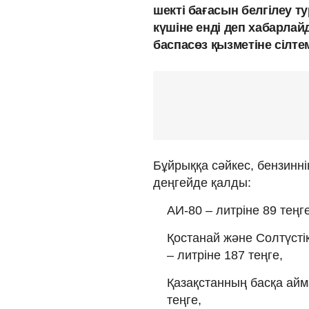
шекті бағасын белгілеу т
күшіне енді деп хабарлай
баспасөз қызметіне сілте
Бұйрыққа сәйкес, бензинн
деңгейде қалды:
АИ-80 – литріне 89 теңге
Қостанай және Солтүсті
– литріне 187 теңге,
Қазақстанның басқа айм
теңге,