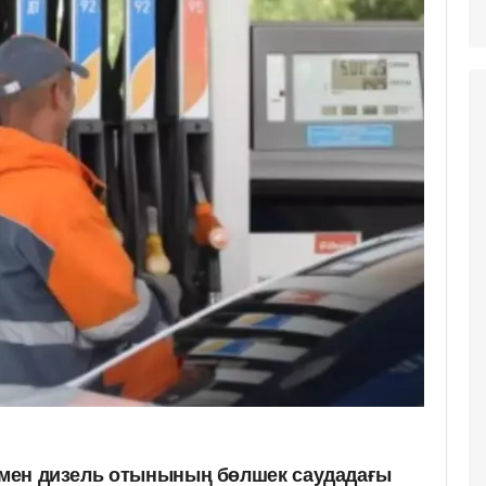
н мен дизель отынының бөлшек саудадағы