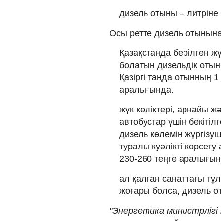
дизель отыны – литріне 
Осы ретте дизель отынына
Қазақстанда берілген жү
болатын дизельдік отынн
Қазіргі таңда отынның 1
аралығында.
жүк көліктері, арнайы 
автобустар үшін бекітілг
дизель көлемін жүргізуш
туралы куәлікті көрсету
230-260 теңге аралығын
ал қалған санаттағы тұл
жоғары болса, дизель от
"Энергетика министрлігі 