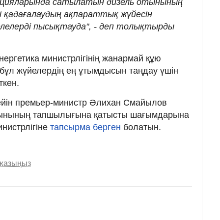
нцияларында сатылатын дизель отынының
рі қадағалаудың ақпараттық жүйесін
лелерді пысықтауда", - деп толықтырды
ергетика министрлігінің жанармай құю
 бұл жүйелердің ең ұтымдысын таңдау үшін
ткен.
 дейін премьер-министр Әлихан Смайылов
отынының тапшылығына қатысты шағымдарына
нистрлігіне
тапсырма берген
болатын.
 жазыңыз