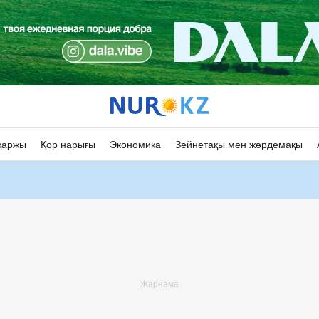
қаржы
Қор нарығы
Экономика
Зейнетақы мен жәрдемақы