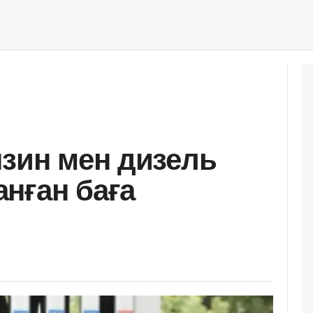
нзин мен дизель
нған баға