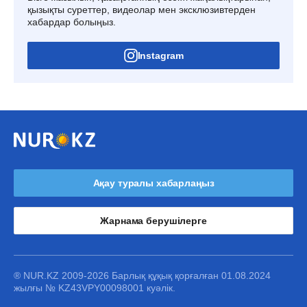
қызықты суреттер, видеолар мен эксклюзивтерден
хабардар болыңыз.
Instagram
Ақау туралы хабарлаңыз
Жарнама берушілерге
® NUR.KZ 2009-2026 Барлық құқық қорғалған 01.08.2024
жылғы № KZ43VPY00098001 куәлік.