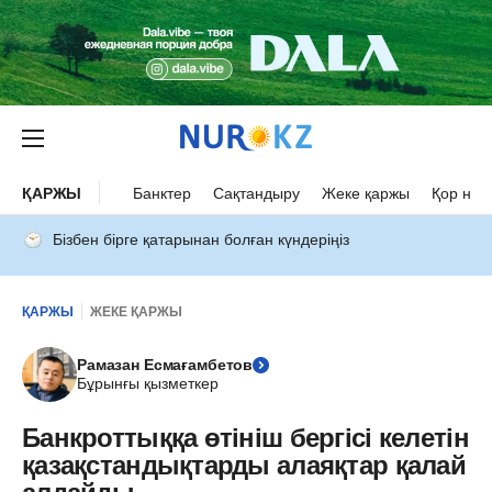
ҚАРЖЫ
Банктер
Сақтандыру
Жеке қаржы
Қор нар
Бізбен бірге қатарынан болған күндеріңіз
ҚАРЖЫ
ЖЕКЕ ҚАРЖЫ
Рамазан Есмағамбетов
Бұрынғы қызметкер
Банкроттыққа өтініш бергісі келетін
қазақстандықтарды алаяқтар қалай