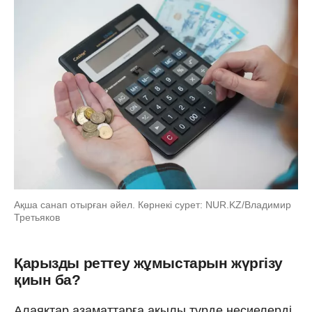
Ақша санап отырған әйел. Көрнекі сурет: NUR.KZ/Владимир
Третьяков
Қарызды реттеу жұмыстарын жүргізу
қиын ба?
Алаяқтар азаматтарға ақылы түрде несиелерді