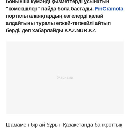
бойынша күмәнді қызметтерді ұсынатын
"көмекшілер" пайда бола бастады.
FinGramota
порталы алаяқтардың өзгелерді қалай
алдайтыны туралы егжей-тегжейлі айтып
берді, деп хабарлайды KAZ.NUR.KZ.
Шамамен бір ай бұрын Қазақстанда банкроттық