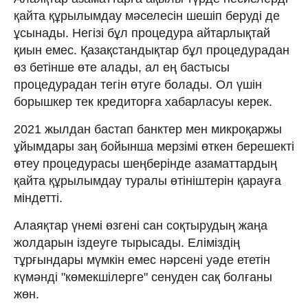
қайта құрылымдау мәселесін шешіп беруді де
ұсынады. Негізі бұл процедура айтарлықтай
қиын емес. Қазақстандықтар бұл процедурадан
өз бетінше өте алады, ал ең бастысы
процедурадан тегін өтуге болады. Ол үшін
борышкер тек кредиторға хабарласуы керек.
2021 жылдан бастап банктер мен микроқаржы
ұйымдары заң бойынша мерзімі өткен берешекті
өтеу процедурасы шеңберінде азаматтардың
қайта құрылымдау туралы өтініштерін қарауға
міндетті.
Алаяқтар үнемі өзгені сан соқтырудың жаңа
жолдарын іздеуге тырысады. Еліміздің
тұрғындары мүмкін емес нәрсені уәде ететін
күмәнді "көмекшілерге" сенуден сақ болғаны
жөн.