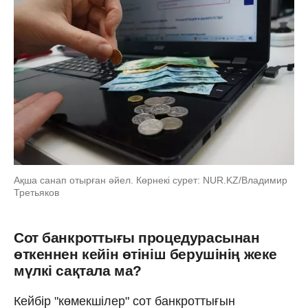
Ақша санап отырған әйел. Көрнекі сурет: NUR.KZ/Владимир
Третьяков
Сот банкроттығы процедурасынан
өткеннен кейін өтініш берушінің жеке
мүлкі сақтала ма?
Кейбір "көмекшілер" сот банкроттығын