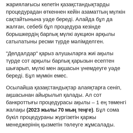
жариялағысы келетін қазақстандықтарды
процедурадан өткеннен кейін азаматтың мүлкін
сақтайтынына уәде береді. Алайда бұл да
жалған, себебі бұл процедура кезінде
борышкердің барлық мүлкі аукцион арқылы
сатылатыны ресми түрде мәлімделген.
"Делдалдар" қарыз алушыларға жиі ақылы
түрде сот арқылы барлық қарызын есептен
шығарып, мүлкі мен ақшасын үнемдеуге уәде
береді. Бұл мүмкін емес.
Осылайша қазақстандықтар алаяқтарға сеніп,
ақшасынан айырылып қалады. Ал сот
банкроттығы процедурасы ақылы – 1 ең төменгі
жалақы
(2023 жылы 70 мың теңге)
. Бұл сома
бүкіл процедураны жүргізетін қаржы
менеджерінің қызметін төлеуге жұмсалады.