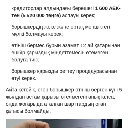
кредиторлар алдындағы берешегі
1 600 АЕК-
тен (5 520 000 теңге)
аспауы керек;
борышкердің жеке және ортақ меншіктегі
мүлкі болмауы керек;
өтініш бермес бұрын азамат 12 ай қатарынан
ешбір қарыздық міндеттемесін өтемеген
болуға тиіс;
борышкер қарызды реттеу процедурасынан
өтуі керек.
Айта кетейік, егер борышкер өтініш берген күні 5
жылдан астам қарызы өтелмегені анықталса,
онда жоғарыда аталған шарттардың оған
қатысы болмайды.