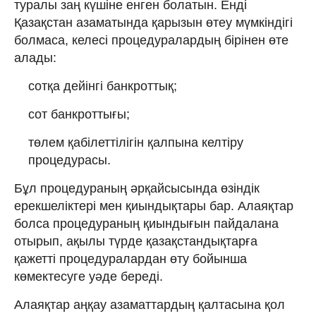
туралы заң күшіне енген болатын. Енді
Қазақстан азаматында қарызын өтеу мүмкіндігі
болмаса, келесі процедуралардың бірінен өте
алады:
сотқа дейінгі банкроттық;
сот банкроттығы;
төлем қабілеттілігін қалпына келтіру
процедурасы.
Бұл процедураның әрқайсысында өзіндік
ерекшеліктері мен қиындықтары бар. Алаяқтар
болса процедураның қиындығын пайдалана
отырып, ақылы түрде қазақстандықтарға
қажетті процедуралардан өту бойынша
көмектесуге уәде береді.
Алаяқтар аңқау азаматтардың қалтасына қол