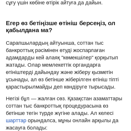
сұғу үшін көбіне өтірік айтуға да дайын.
Егер өз бетіңізше өтініш берсеңіз, ол
қабылдана ма?
Сарапшылардың айтуынша, соттан тыс
банкроттық рәсімінен өтуді жоспарлаған
адамдарды кей алаяқ "көмекшілер" қорқытып
жатады. Олар мемлекеттік органдарға
өтініштерді дайындау және жіберу қызметін
ұсынады, ал өз бетінше жіберілген өтініш тіпті
қарастырылмайды деп көндіруге тырысады.
Негізі бұл — жалған сөз. Қазақстан азаматтары
соттан тыс банкроттық процедурасына өз
бетінше тегін түрде жүгіне алады. Ал келесі
шарттар
орындалса, мұны онлайн арқылы да
жасауға болады: