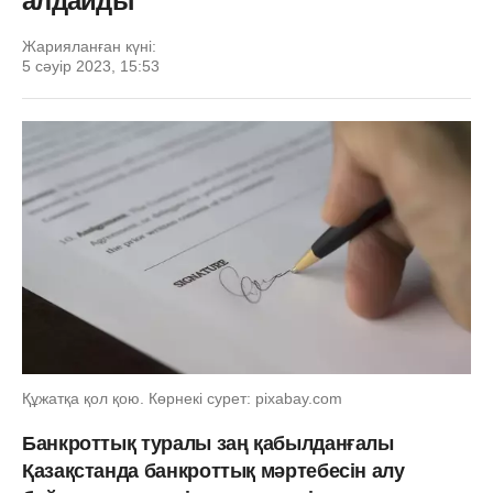
алдайды
Жарияланған күні:
5 сәуір 2023, 15:53
Құжатқа қол қою. Көрнекі сурет: pixabay.com
Банкроттық туралы заң қабылданғалы
Қазақстанда банкроттық мәртебесін алу