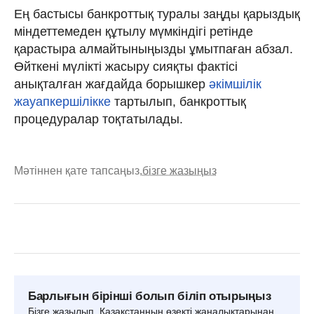
Ең бастысы банкроттық туралы заңды қарыздық
міндеттемеден құтылу мүмкіндігі ретінде
қарастыра алмайтыныңызды ұмытпаған абзал.
Өйткені мүлікті жасыру сияқты фактісі
анықталған жағдайда борышкер
әкімшілік
жауапкершілікке
тартылып, банкроттық
процедуралар тоқтатылады.
Мәтіннен қате тапсаңыз,
бізге жазыңыз
Барлығын бірінші болып біліп отырыңыз
Бізге жазылып, Қазақстанның өзекті жаңалықтарынан,