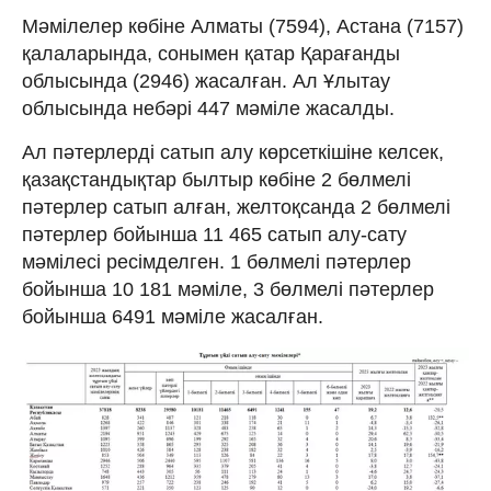
Мәмілелер көбіне Алматы (7594), Астана (7157)
қалаларында, сонымен қатар Қарағанды
облысында (2946) жасалған. Ал Ұлытау
облысында небәрі 447 мәміле жасалды.
Ал пәтерлерді сатып алу көрсеткішіне келсек,
қазақстандықтар былтыр көбіне 2 бөлмелі
пәтерлер сатып алған, желтоқсанда 2 бөлмелі
пәтерлер бойынша 11 465 сатып алу-сату
мәмілесі ресімделген. 1 бөлмелі пәтерлер
бойынша 10 181 мәміле, 3 бөлмелі пәтерлер
бойынша 6491 мәміле жасалған.