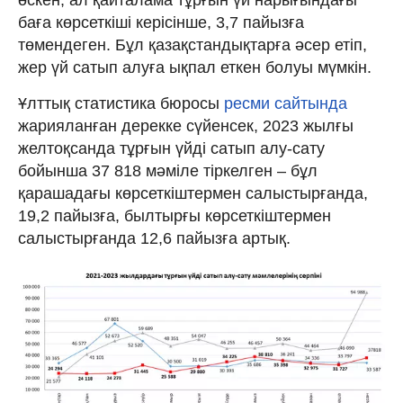
баға көрсеткіші керісінше, 3,7 пайызға
төмендеген. Бұл қазақстандықтарға әсер етіп,
жер үй сатып алуға ықпал еткен болуы мүмкін.
Ұлттық статистика бюросы
ресми сайтында
жарияланған дерекке сүйенсек, 2023 жылғы
желтоқсанда тұрғын үйді сатып алу-сату
бойынша 37 818 мәміле тіркелген – бұл
қарашадағы көрсеткіштермен салыстырғанда,
19,2 пайызға, былтырғы көрсеткіштермен
салыстырғанда 12,6 пайызға артық.