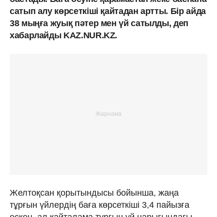
сатып алу көрсеткіші қайтадан артты. Бір айда
38 мыңға жуық пәтер мен үй сатылды, деп
хабарлайды KAZ.NUR.KZ.
Желтоқсан қорытындысы бойынша, жаңа
тұрғын үйлердің баға көрсеткіші 3,4 пайызға
өскен, ал қайталама тұрғын үй нарығындағы