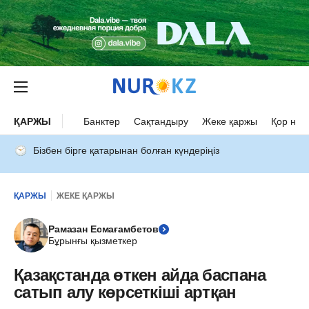
ҚАРЖЫ
Банктер
Сақтандыру
Жеке қаржы
Қор нар
Бізбен бірге қатарынан болған күндеріңіз
ҚАРЖЫ
ЖЕКЕ ҚАРЖЫ
Рамазан Есмағамбетов
Бұрынғы қызметкер
Қазақстанда өткен айда баспана
сатып алу көрсеткіші артқан