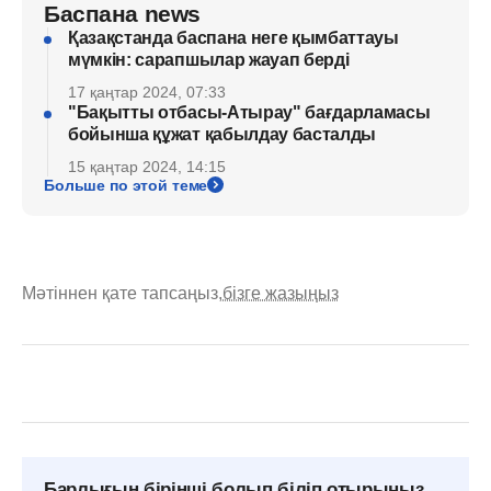
Баспана news
Қазақстанда баспана неге қымбаттауы
мүмкін: сарапшылар жауап берді
17 қаңтар 2024, 07:33
"Бақытты отбасы-Атырау" бағдарламасы
бойынша құжат қабылдау басталды
15 қаңтар 2024, 14:15
Больше по этой теме
Мәтіннен қате тапсаңыз,
бізге жазыңыз
Барлығын бірінші болып біліп отырыңыз