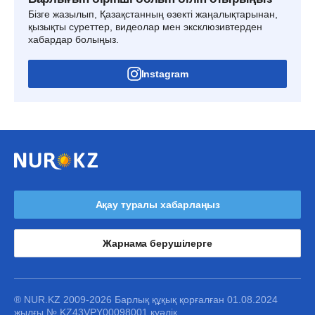
Бізге жазылып, Қазақстанның өзекті жаңалықтарынан,
қызықты суреттер, видеолар мен эксклюзивтерден
хабардар болыңыз.
Instagram
Ақау туралы хабарлаңыз
Жарнама берушілерге
® NUR.KZ 2009-2026 Барлық құқық қорғалған 01.08.2024
жылғы № KZ43VPY00098001 куәлік.