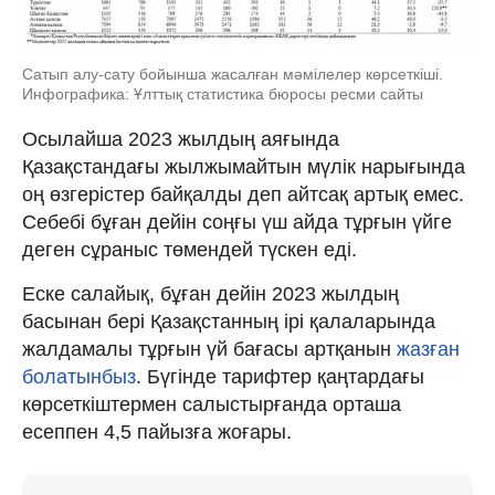
Сатып алу-сату бойынша жасалған мәмілелер көрсеткіші.
Инфографика: Ұлттық статистика бюросы ресми сайты
Осылайша 2023 жылдың аяғында
Қазақстандағы жылжымайтын мүлік нарығында
оң өзгерістер байқалды деп айтсақ артық емес.
Себебі бұған дейін соңғы үш айда тұрғын үйге
деген сұраныс төмендей түскен еді.
Еске салайық, бұған дейін 2023 жылдың
басынан бері Қазақстанның ірі қалаларында
жалдамалы тұрғын үй бағасы артқанын
жазған
болатынбыз
. Бүгінде тарифтер қаңтардағы
көрсеткіштермен салыстырғанда орташа
есеппен 4,5 пайызға жоғары.