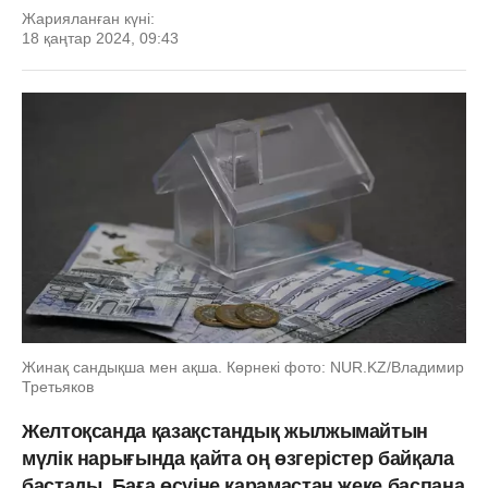
Жарияланған күні:
18 қаңтар 2024, 09:43
Жинақ сандықша мен ақша. Көрнекі фото: NUR.KZ/Владимир
Третьяков
Желтоқсанда қазақстандық жылжымайтын
мүлік нарығында қайта оң өзгерістер байқала
бастады. Баға өсуіне қарамастан жеке баспана