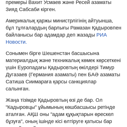
премерьі Вахит Усмаев және Ресей азаматы
Зияд Сабсаби кірген.
Америкалық қаржы министрлігінің айтуынша,
бұл тұлғалардың барлығы Рамазан Қадыровпен
байланысы бар адамдар деп жазады
РИА
Новости.
Сонымен бірге Шешенстан басшысына
материалдық және техникалық көмек көрсеткені
үшін Еуропадағы Қадыровтың өкілдері Тимур
Дугазаев (Германия азаматы) пен БАӘ азаматы
Сатиша Сиимараға қарсы санкциялар
салынған.
Жаңа тізімде Қадыровтың өзі де бар. Ол
"Кадыровцы" ұйымының көшбасшысы ретінде
аталған. АҚШ оны "адам құқықтарын өрескел
бұзуға", оның ішінде кісі өлтіруге қатысы бар