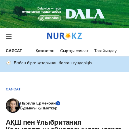
САЯСАТ
Қазақстан
Сыртқы саясат
Тағайындау
Бізбен бірге қатарынан болған күндеріңіз
САЯСАТ
Нұрила Ермекбай
Бұрынғы қызметкер
АҚШ пен Ұлыбритания