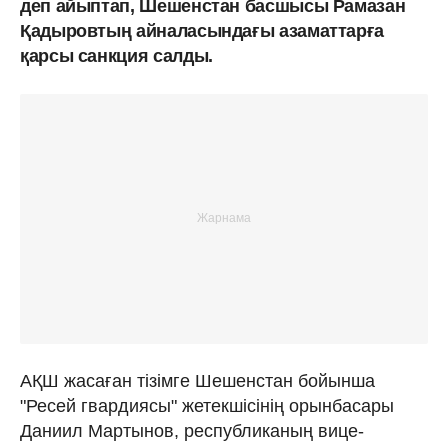
деп айыптап, Шешенстан басшысы Рамазан
Қадыровтың айналасындағы азаматтарға
қарсы санкция салды.
АҚШ жасаған тізімге Шешенстан бойынша
"Ресей гвардиясы" жетекшісінің орынбасары
Даниил Мартынов, республиканың вице-