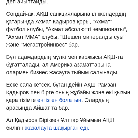
деп айыптайды.
Сондай-ақ, АҚШ санкцияларына іліккендердің
қатарында Ахмат Кадыров қоры, "Ахмат"
футбол клубы, "Ахмат абсолютті чемпионаты",
"Ахмат MMA" клубы, "Шешен минералды суы"
және "Мегастройинвес" бар.
Бұл адамдардың мүлкі мен қаржысы АҚШ-та
бұғатталады, ал Америка азаматтарына
олармен бизнес жасауға тыйым салынады.
Еске сала кетсек, бұған дейін АҚШ Рамзан
Қадыров пен бірге оның жұбайы және екі қызын
қара тізімге
енгізген болатын
. Олардың
арасында Айшат та бар.
Ал Қадыров Біріккен Ұлттар Ұйымын АҚШ
билігін
жазалауға шақырған еді.