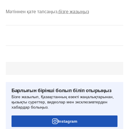
Мәтіннен қате тапсаңыз,
бізге жазыңыз
Барлығын бірінші болып біліп отырыңыз
Бізге жазылып, Қазақстанның өзекті жаңалықтарынан,
қызықты суреттер, видеолар мен эксклюзивтерден
хабардар болыңыз.
Instagram