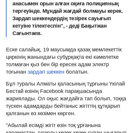
анасымен орын алған оқиға полицияның
тергеуінде. Мұндай жағдай болмауы керек.
Зардап шеккендердің тезірек сауығып
кетуіне тілектеспін", - деді Бақытжан
Сағынтаев.
Еске салайық, 19 маусымда қазақ мемлекеттік
циркінің жанындағы субұрқақта екі кәмелетке
толмаған қыз бен бір ересек адам электр
тоғынан
зардап шеккен
болатын.
Бұл туралы Алматы қаласының тұрғыны Үкілай
Бестай өзінің Facebook парақшасында
жариялады. Ол оқыс жағдайға тап болып, тоққа
түскен адамдарды бейтаныс жігіттің құтқарып
қалғанын өз көзімен көрген.
"Абылай есімді жігіт өзін тоқ ұрғанына
қарамастан, оларды кезек-кезек судан шығарып