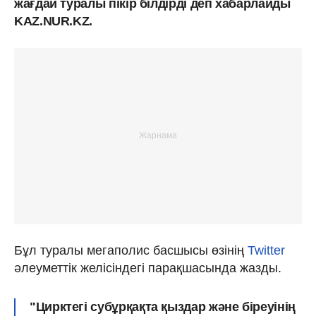
жағдай туралы пікір білдірді деп хабарлайды
KAZ.NUR.KZ.
Бұл туралы мегаполис басшысы өзінің
Twitter
әлеуметтік желісіндегі парақшасында жазды.
"Цирктегі субұрқақта қыздар және біреуінің