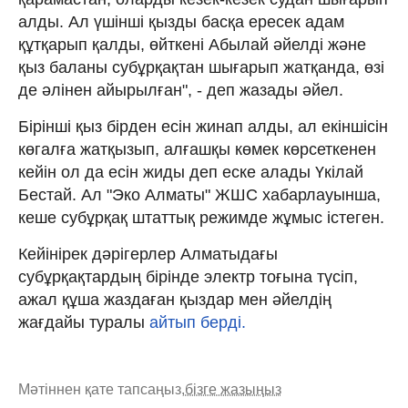
алды. Ал үшінші қызды басқа ересек адам
құтқарып қалды, өйткені Абылай әйелді және
қыз баланы субұрқақтан шығарып жатқанда, өзі
де әлінен айырылған", - деп жазады әйел.
Бірінші қыз бірден есін жинап алды, ал екіншісін
көгалға жатқызып, алғашқы көмек көрсеткенен
кейін ол да есін жиды деп еске алады Үкілай
Бестай. Ал "Эко Алматы" ЖШС хабарлауынша,
кеше субұрқақ штаттық режимде жұмыс істеген.
Кейінірек дәрігерлер Алматыдағы
субұрқақтардың бірінде электр тоғына түсіп,
ажал құша жаздаған қыздар мен әйелдің
жағдайы туралы
айтып берді.
Мәтіннен қате тапсаңыз,
бізге жазыңыз