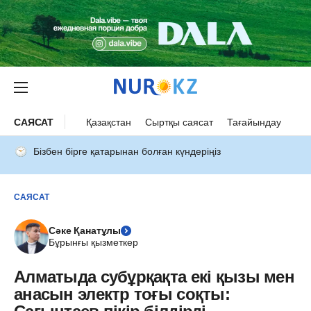
САЯСАТ
Қазақстан
Сыртқы саясат
Тағайындау
Бізбен бірге қатарынан болған күндеріңіз
САЯСАТ
Сәке Қанатұлы
Бұрынғы қызметкер
Алматыда субұрқақта екі қызы мен
анасын электр тоғы соқты: