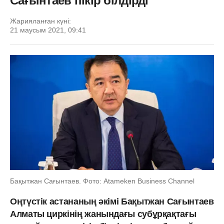
Сағынтаев пікір білдірді
Жарияланған күні:
21 маусым 2021, 09:41
Бақытжан Сағынтаев. Фото: Atameken Business Channel
Оңтүстік астананың әкімі Бақытжан Сағынтаев
Алматы циркінің жанындағы субұрқақтағы