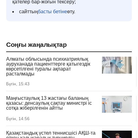
қателер бар-жоғын тексеру;
сайттың
басты бетіне
өту.
Соңғы жаңалықтар
Алматы облысында психиатриялық
ауруханада пациенттерге қатыгездік
көрсетілгені туралы ақпарат
расталмады
Бүгін, 15:43
Маңғыстаулық 13 жастағы баланың
қазасы: денсаулық сақтау министрі іс
сотқа жіберілгенін айтты
Бүгін, 14:56
Қазақстандық үстел теннисшісі АҚШ-та
өткен халықаралық турнирдің