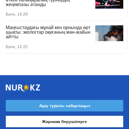
жеңімпазы атанды
Бүгін, 14:29
Маңғыстаудағы мұнай кен орнында өрт
шықты: экологтар оқиғаның мән-жайын
айтты
Бүгін, 12:22
Ақау туралы хабарлаңыз
Жарнама берушілерге