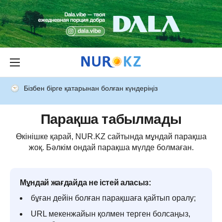
Бізбен бірге қатарынан болған күндеріңіз
Парақша табылмады
Өкінішке қарай, NUR.KZ сайтында мұндай парақша
жоқ. Бәлкім ондай парақша мүлде болмаған.
Мұндай жағдайда не істей аласыз:
бұған дейін болған парақшаға қайтып оралу;
URL мекенжайын қолмен терген болсаңыз,