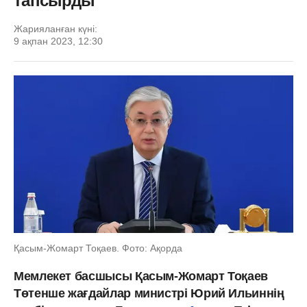
тапсырды
Жарияланған күні:
9 ақпан 2023, 12:30
Қасым-Жомарт Тоқаев. Фото: Ақорда
Мемлекет басшысы Қасым-Жомарт Тоқаев
Төтенше жағдайлар министрі Юрий Ильиннің