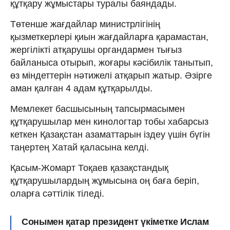
құтқару жұмыстары туралы баяндады.
Төтенше жағдайлар министрлігінің
қызметкерлері қиын жағдайларға қарамастан,
жергілікті атқарушы органдармен тығыз
байланыса отырып, жоғары кәсібилік танытып,
өз міндеттерін нәтижелі атқарып жатыр. Әзірге
аман қалған 4 адам құтқарылды.
Мемлекет басшысының тапсырмасымен
құтқарушылар мен кинологтар тобы хабарсыз
кеткен Қазақстан азаматтарын іздеу үшін бүгін
таңертең Хатай қаласына келді.
Қасым-Жомарт Тоқаев қазақстандық
құтқарушылардың жұмысына оң баға беріп,
оларға сәттілік тіледі.
Сонымен қатар президент үкіметке Ислам