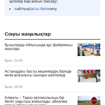
қателер бар-жоғын тексеру;
сайттың
басты бетіне
өту.
Соңғы жаңалықтар
Қызылорда облысында құс фабрикасы
ашылды
Бүгін, 21:03
Астанадағы басты көшелердің бірінде
көлік қозғалысы ішінара шектеледі
Бүгін, 16:52
Алматы – Тараз автожолының бір
бөлігі уақытша жабылады: айналма