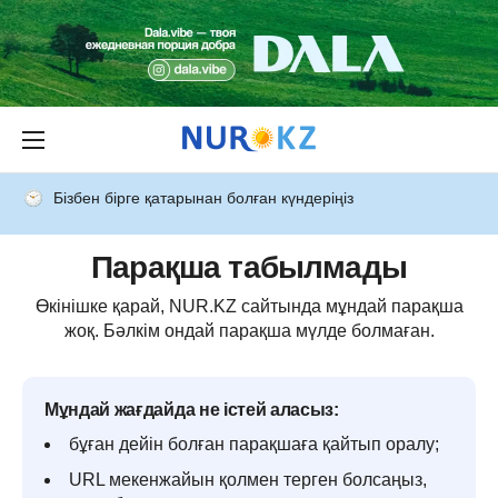
Бізбен бірге қатарынан болған күндеріңіз
Парақша табылмады
Өкінішке қарай, NUR.KZ сайтында мұндай парақша
жоқ. Бәлкім ондай парақша мүлде болмаған.
Мұндай жағдайда не істей аласыз:
бұған дейін болған парақшаға қайтып оралу;
URL мекенжайын қолмен терген болсаңыз,