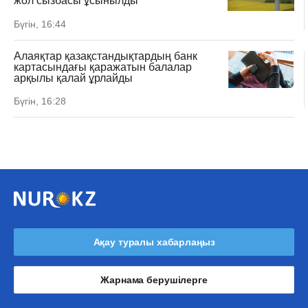
жол сызбасы ұсынылды
Бүгін, 16:44
Алаяқтар қазақстандықтардың банк
картасындағы қаражатын балалар
арқылы қалай ұрлайды
Бүгін, 16:28
Ақау туралы хабарлаңыз
Жарнама берушілерге