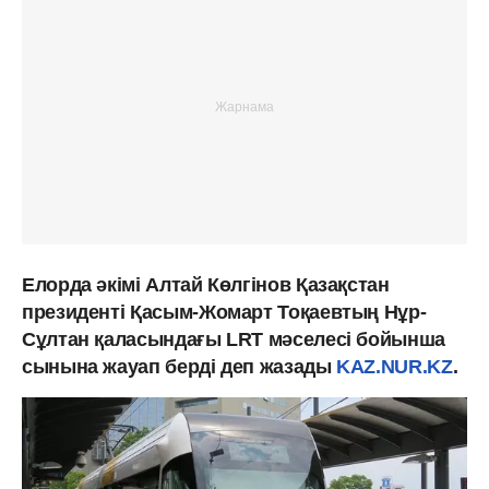
Елорда әкімі Алтай Көлгінов Қазақстан
президенті Қасым-Жомарт Тоқаевтың Нұр-
Сұлтан қаласындағы LRT мәселесі бойынша
сынына жауап берді деп жазады
KAZ.NUR.KZ
.