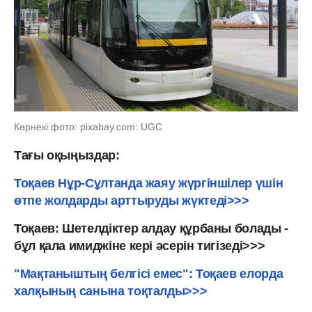
Көрнекі фото: pixabay.com: UGC
Тағы оқыңыздар:
Тоқаев Нұр-Сұлтанда жаяу жүргіншілер үшін
өтпе жолдарды арттыруды жүктеді>>>
Тоқаев: Шетелдіктер алдау құрбаны болады -
бұл қала имиджіне кері әсерін тигізеді>>>
"Мақтаныштың белгісі емес": Тоқаев елорда
халқының санына тоқталды>>>