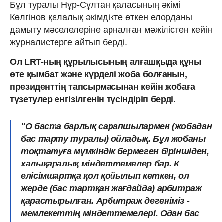
Бұл туралы Нұр-Сұлтан қаласының әкімі
Көлгінов қалалық әкімдікте өткен елорданы
дамыту мәселелеріне арналған мәжілістен кейін
журналистерге айтып берді.
Ол LRT-ның құрылысының алғашқыда құны
өте қымбат және күрделі жоба болғанын,
президенттің тапсырмасынан кейін жобаға
түзетулер енгізілгенін түсіндіріп берді.
"О баста барлық сарапшылармен (жобадан
бас тарту туралы) ойладық. Бұл жобаны
тоқтатуға мүмкіндік бермеген біріншіден,
халықаралық міндеттемелер бар. К
елісімшартқа қол қойылып кеткен, ол
жерде (бас тартқан жағдайда) арбитраж
қарастырылған. Арбитраж дегеніміз -
мемлекеттің міндеттемелері. Одан бас