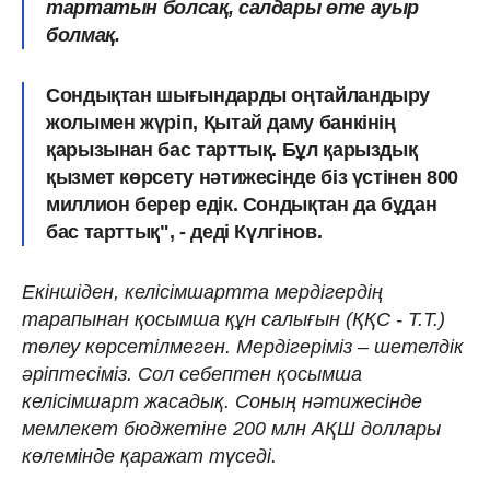
тартатын болсақ, салдары өте ауыр
болмақ.
Сондықтан шығындарды оңтайландыру
жолымен жүріп, Қытай даму банкінің
қарызынан бас тарттық. Бұл қарыздық
қызмет көрсету нәтижесінде біз үстінен 800
миллион берер едік. Сондықтан да бұдан
бас тарттық", - деді Күлгінов.
Екіншіден, келісімшартта мердігердің
тарапынан қосымша құн салығын (ҚҚС - Т.Т.)
төлеу көрсетілмеген. Мердігеріміз – шетелдік
әріптесіміз. Сол себептен қосымша
келісімшарт жасадық. Соның нәтижесінде
мемлекет бюджетіне 200 млн АҚШ доллары
көлемінде қаражат түседі.