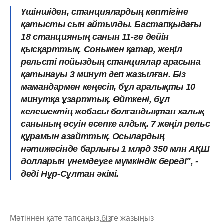
Үшіншіден, станциялардың көптігіне
қатысты сын айтылды. Бастапқыдағы
18 станцияның санын 11-ге дейін
қысқарттық. Сонымен қатар, жеңіл
рельсті пойыздың станциялар арасына
қатынауы 3 минут деп жазылған. Біз
мамандармен кеңесіп, бұл аралықты 10
минутқа ұзарттық. Өйткені, бұл
келешектің жобасы болғандықтан халық
санының өсуін есепке алдық. 7 жеңіл рельс
құрамын азайттық. Осылардың
нәтижесінде барлығы 1 млрд 350 млн АҚШ
долларын үнемдеуге мүмкіндік береді", -
деді Нұр-Сұлтан әкімі.
Мәтіннен қате тапсаңыз,
бізге жазыңыз