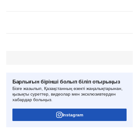
Барлығын бірінші болып біліп отырыңыз
Бізге жазылып, Қазақстанның өзекті жаңалықтарынан,
қызықты суреттер, видеолар мен эксклюзивтерден
хабардар болыңыз.
Instagram