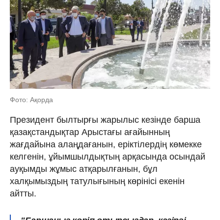
Фото: Ақорда
Президент былтырғы жарылыс кезінде барша
қазақстандықтар Арыстағы ағайынның
жағдайына алаңдағанын, еріктілердің көмекке
келгенін, ұйымшылдықтың арқасында осындай
ауқымды жұмыс атқарылғанын, бұл
халқымыздың татулығының көрінісі екенін
айтты.