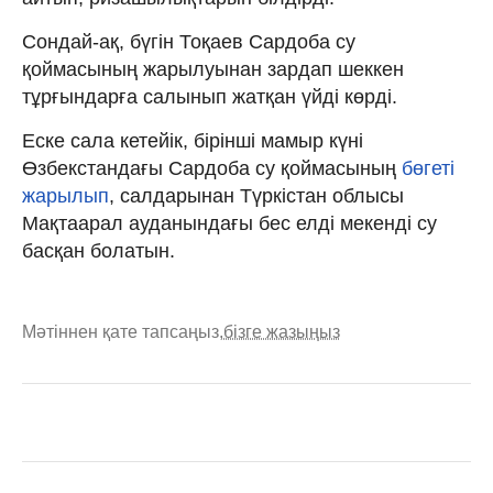
Сондай-ақ, бүгін Тоқаев Сардоба су
қоймасының жарылуынан зардап шеккен
тұрғындарға салынып жатқан үйді көрді.
Еске сала кетейік, бірінші мамыр күні
Өзбекстандағы Сардоба су қоймасының
бөгеті
жарылып
, салдарынан Түркістан облысы
Мақтаарал ауданындағы бес елді мекенді су
басқан болатын.
Мәтіннен қате тапсаңыз,
бізге жазыңыз