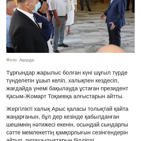
Фото: Ақорда
Тұрғындар жарылыс болған күні шұғыл түрде
түнделетін ұшып келіп, халықпен кездесіп,
жағдайда үнемі бақылауда ұстаған президент
Қасым-Жомарт Тоқаевқа алғыстарын айтты.
Жергілікті халық Арыс қаласы толықтай қайта
жаңарғанын, бұл дер кезінде қабылданған
шешімнің нәтижесі екенін, осындай сындарлы
сәтте мемлекеттің қамқорлығын сезінгендерін
айтып, ризашылықтарын білдірді.