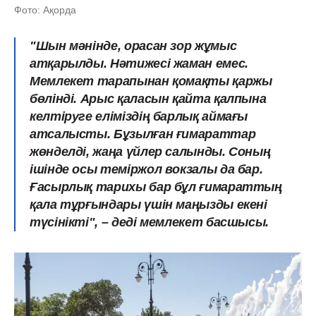
Фото: Ақорда
"Шын мәнінде, орасан зор жұмыс
атқарылды. Нәтижесі жаман емес.
Мемлекет тарапынан қомақты қаржы
бөлінді. Арыс қаласын қайта қалпына
келтіруге еліміздің барлық аймағы
атсалысты. Бұзылған ғимараттар
жөнделді, жаңа үйлер салынды. Соның
ішінде осы теміржол вокзалы да бар.
Ғасырлық тарихы бар бұл ғимараттың
қала тұрғындары үшін маңызды екені
түсінікті", – деді мемлекет басшысы.