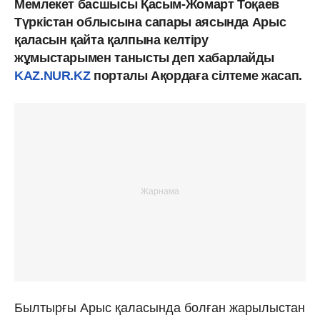
Мемлекет басшысы Қасым-Жомарт Тоқаев
Түркістан облысына сапары аясында Арыс
қаласын қайта қалпына келтіру
жұмыстарымен танысты деп хабарлайды
KAZ.NUR.KZ
порталы Ақордаға сілтеме жасап.
Былтырғы Арыс қаласында болған жарылыстан