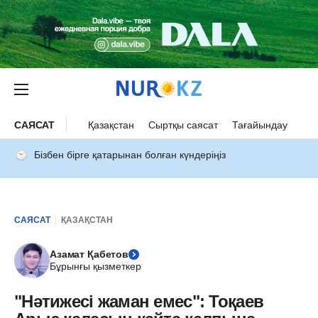
САЯСАТ
Қазақстан
Сыртқы саясат
Тағайындау
Бізбен бірге қатарынан болған күндеріңіз
САЯСАТ
ҚАЗАҚСТАН
Азамат Қабетов
Бұрынғы қызметкер
"Нәтижесі жаман емес": Тоқаев