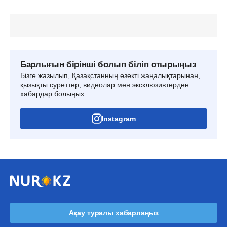
Барлығын бірінші болып біліп отырыңыз
Бізге жазылып, Қазақстанның өзекті жаңалықтарынан,
қызықты суреттер, видеолар мен эксклюзивтерден
хабардар болыңыз.
Instagram
Ақау туралы хабарлаңыз