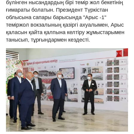
бүлінген нысандардың бірі темір жол бекетінің
ғимараты болатын. Президент Түркістан
облысына сапары барысында "Арыс -1"
теміржол вокзалының қазіргі ахуалымен, Арыс
қаласын қайта қалпына келтіру жұмыстарымен
танысып, тұрғындармен кездесті.