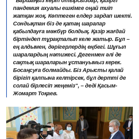
"Баршаңыз көріп отырсыздар, қазіргі
пандемия ахуалы ешкімге оңай тиіп
жатқан жоқ. Көптеген елдер зардап шекті.
Сондықтан біз де қатаң шаралар
қабылдауға мәжбүр болдық. Қазір жағдай
біртіндеп тұрақталып келе жатыр. Бұл –
ең алдымен, дәрігерлердің еңбегі. Шұғыл
шаралардың нәтижесі. Дегенмен әлі де
сақтық шараларын ұстануымыз керек.
Босаңсуға болмайды. Біз Арысты қалай
бірігіп қалпына келтірсек, бұл дертті де
солай бірлесіп жеңеміз", – деді Қасым-
Жомарт Тоқаев.