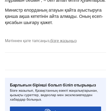
тұрамын деймін", – деп атап өтті Қуантыров.
Министр елорданың атауын қайта ауыстыруға
қанша ақша кететінін айта алмады. Оның есеп-
қисабын шығару қажет.
Мәтіннен қате тапсаңыз,
бізге жазыңыз
Барлығын бірінші болып біліп отырыңыз
Бізге жазылып, Қазақстанның өзекті жаңалықтарынан,
қызықты суреттер, видеолар мен эксклюзивтерден
хабардар болыңыз.