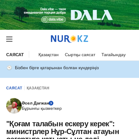
САЯСАТ
Қазақстан
Сыртқы саясат
Тағайындау
Бізбен бірге қатарынан болған күндеріңіз
САЯСАТ
ҚАЗАҚСТАН
Әсел Дағжан
Бұрынғы қызметкер
"Қоғам талабын ескеру керек":
министрлер Нұр-Сұлтан атауын