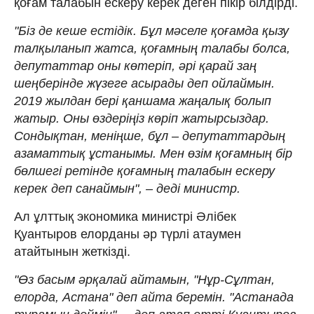
қоғам талабын ескеру керек деген пікір білдірді.
"Біз де кеше естідік. Бұл мәселе қоғамда қызу
талқыланып жатса, қоғамның талабы болса,
депутаттар оны көтеріп, әрі қарай заң
шеңберінде жүзеге асырады деп ойлаймын.
2019 жылдан бері қаншама жаңалық болып
жатыр. Оны өздеріңіз көріп жатырсыздар.
Сондықтан, меніңше, бұл – депутаттардың
азаматтық ұстанымы. Мен өзім қоғамның бір
бөлшегі ретінде қоғамның талабын ескеру
керек деп санаймын", – деді министр.
Ал ұлттық экономика министрі Әлібек
Қуантыров елорданы әр түрлі атаумен
атайтынын жеткізді.
"Өз басым әрқалай айтамын, "Нұр-Сұлтан,
елорда, Астана" деп айта беремін. "Астанада