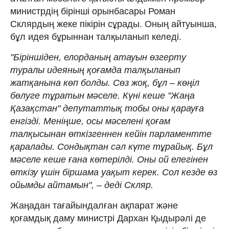
министрдің бірінші орынбасары Роман
Склярдың жеке пікірін сұрады. Оның айтуынша,
бұл идея бұрыннан талқыланып келеді.
"Біріншіден, елорданың атауын өзгерту
туралы идеяның қоғамда талқыланып
жатқанына көп болды. Сөз жоқ, бұл – көңіл
бөлуге тұратын мәселе. Күні кеше "Жаңа
Қазақстан" депутаттық тобы оны қарауға
енгізді. Меніңше, осы мәселені қоғам
талқысынан өткізгеннен кейін парламентте
қаралады. Сондықтан сәл күте тұрайық. Бұл
мәселе кеше ғана көтерілді. Оны ой елегінен
өткізу үшін біршама уақыт керек. Сол кезде өз
ойымды айтамын", – деді Скляр.
Жаңадан тағайындалған ақпарат және
қоғамдық даму министрі Дархан Қыдырәлі де