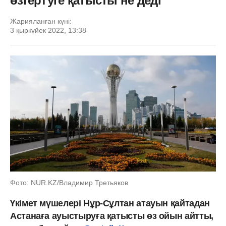
өзгертуге қатысты не деді
Жарияланған күні:
3 қыркүйек 2022, 13:38
Фото: NUR.KZ/Владимир Третьяков
Үкімет мүшелері Нұр-Сұлтан атауын қайтадан
Астанаға ауыстыруға қатысты өз ойын айтты,