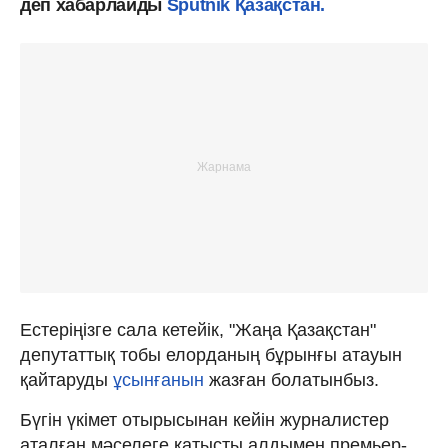
деп хабарлайды
Sputnik Қазақстан.
Естеріңізге сала кетейік, "Жаңа Қазақстан"
депутаттық тобы елорданың бұрынғы атауын
қайтаруды
ұсынғанын
жазған болатынбыз.
Бүгін үкімет отырысынан кейін журналистер
аталған мәселеге қатысты алдымен премьер-