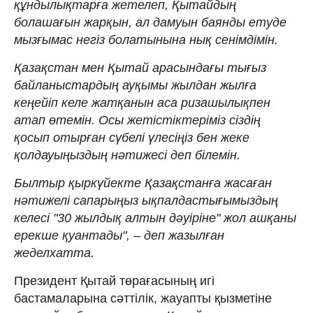
құндылықтарға жетелеп, Қытайдың
болашағын жарқын, ал дамуын баянды етуде
мызғымас негіз болатынына нық сенімдімін.
Қазақстан мен Қытай арасындағы тығыз
байланыстардың ауқымы жылдан жылға
кеңейіп келе жатқанын аса ризашылықпен
атап өтемін. Осы жетістіктеріміз сіздің
қосып отырған сүбелі үлесіңіз бен жеке
қолдауыңыздың нәтижесі деп білемін.
Былтыр қыркүйекте Қазақстанға жасаған
нәтижелі сапарыңыз ықпалдастығымыздың
келесі "30 жылдық алтын дәуіріне" жол ашқаны
ерекше қуантады", – деп жазылған
жеделхатта.
Президент Қытай төрағасының игі
бастамаларына сәттілік, жауапты қызметіне