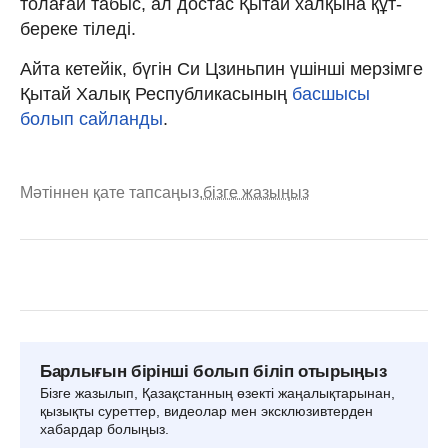
толағай табыс, ал достас Қытай халқына құт-
береке тіледі.
Айта кетейік, бүгін Си Цзиньпин үшінші мерзімге
Қытай Халық Республикасының
басшысы
болып сайланды
.
Мәтіннен қате тапсаңыз,
бізге жазыңыз
Барлығын бірінші болып біліп отырыңыз
Бізге жазылып, Қазақстанның өзекті жаңалықтарынан,
қызықты суреттер, видеолар мен эксклюзивтерден
хабардар болыңыз.