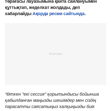
төрағасы лауазымына қайта сайлануымен
құттықтап, жеделхат жолдады, деп
хабарлайды
Ақорда ресми сайтында
.
"Өткен "екі сессия" қорытындысы бойынша
қабылданған маңызды шешімдер мен сіздің
парасатты саясатыңыз халқыңызды биік