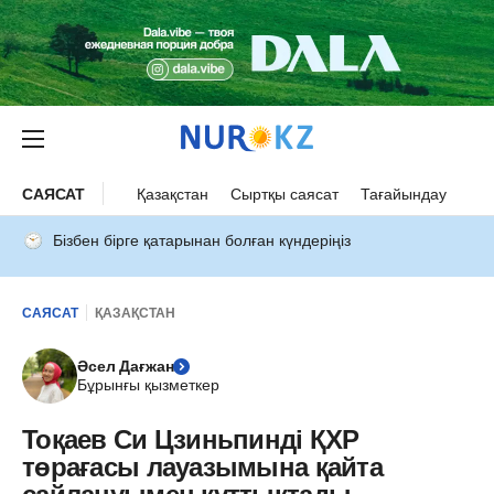
САЯСАТ
Қазақстан
Сыртқы саясат
Тағайындау
Бізбен бірге қатарынан болған күндеріңіз
САЯСАТ
ҚАЗАҚСТАН
Әсел Дағжан
Бұрынғы қызметкер
Тоқаев Си Цзиньпинді ҚХР
төрағасы лауазымына қайта