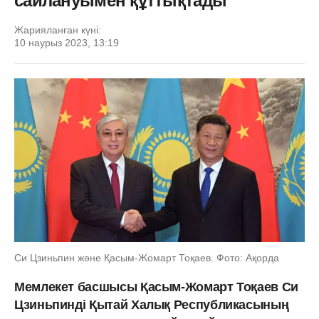
сайлануымен құттықтады
Жарияланған күні:
10 наурыз 2023, 13:19
Си Цзиньпин және Қасым-Жомарт Тоқаев. Фото: Ақорда
Мемлекет басшысы Қасым-Жомарт Тоқаев Си
Цзиньпинді Қытай Халық Республикасының