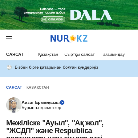
САЯСАТ
Қазақстан
Сыртқы саясат
Тағайындау
Бізбен бірге қатарынан болған күндеріңіз
САЯСАТ
ҚАЗАҚСТАН
Айзат Ермекқызы
Бұрынғы қызметкер
Мәжіліске "Ауыл", "Ақ жол",
"ЖСДП" және Respublica