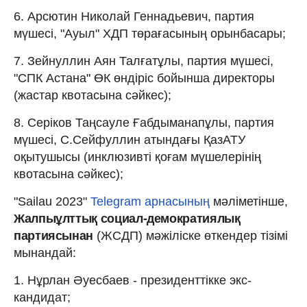
6. Арсютин Николай Геннадьевич, партия
мүшесі, "Ауыл" ХДП төрағасының орынбасары;
7. Зейнуллин Аян Талғатұлы, партия мүшесі,
"СПК Астана" ӨК өндіріс бойынша директоры
(жастар квотасына сәйкес);
8. Серіков Таңсауле Ғабдыманапұлы, партия
мүшесі, С.Сейфуллин атындағы ҚазАТУ
оқытушысы (инклюзивті қоғам мүшелерінің
квотасына сәйкес);
"Sailau 2023"
Telegram арнасының
мәліметінше,
Жалпыұлттық социал-демократиялық
партиясынан
(ЖСДП) мәжіліске өткендер тізімі
мынандай:
1. Нұрлан Әуесбаев - президенттікке экс-
кандидат;