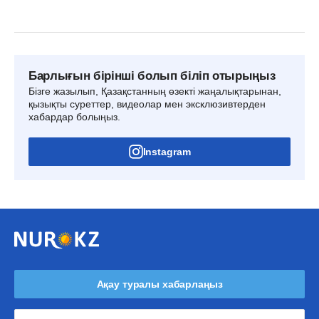
Барлығын бірінші болып біліп отырыңыз
Бізге жазылып, Қазақстанның өзекті жаңалықтарынан,
қызықты суреттер, видеолар мен эксклюзивтерден
хабардар болыңыз.
Instagram
Ақау туралы хабарлаңыз