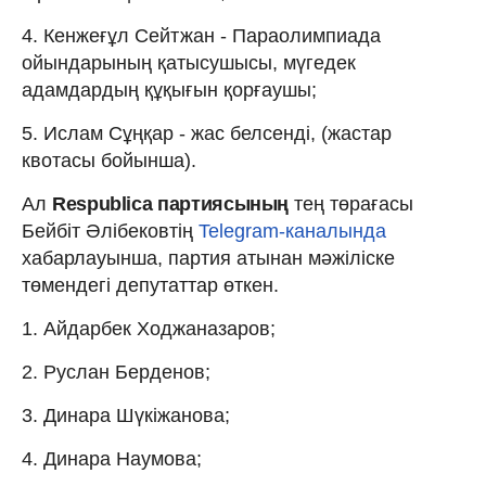
4. Кенжеғұл Сейтжан - Параолимпиада
ойындарының қатысушысы, мүгедек
адамдардың құқығын қорғаушы;
5. Ислам Сұңқар - жас белсенді, (жастар
квотасы бойынша).
Ал
Respublica партиясының
тең төрағасы
Бейбіт Әлібековтің
Telegram-каналында
хабарлауынша, партия атынан мәжіліске
төмендегі депутаттар өткен.
1. Айдарбек Ходжаназаров;
2. Руслан Берденов;
3. Динара Шүкіжанова;
4. Динара Наумова;