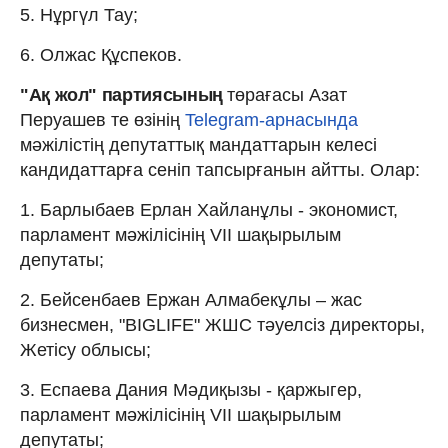
5. Нұргүл Тау;
6. Олжас Құспеков.
"Ақ жол" партиясының
төрағасы Азат
Перуашев те өзінің
Telegram-арнасында
мәжілістің депутаттық мандаттарын келесі
кандидаттарға сеніп тапсырғанын айтты. Олар:
1. Барлыбаев Ерлан Хайланұлы - экономист,
парламент мәжілісінің VII шақырылым
депутаты;
2. Бейсенбаев Ержан Алмабекұлы – жас
бизнесмен, "BIGLIFE" ЖШС тәуелсіз директоры,
Жетісу облысы;
3. Еспаева Дания Мәдиқызы - қаржыгер,
парламент мәжілісінің VII шақырылым
депутаты;