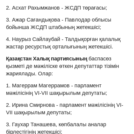
2. Асхат Рахымжанов - ЖСДП төрағасы;
3. Ажар Сағандықова - Павлодар облысы
бойынша ЖСДП штабының жетекшісі;
4. Наурыз Сайлаубай - Талдықорған қалалық
жастар ресурстық орталығының жетекшісі.
Қазақстан Халық партиясының
баспасөз
қызметі де мәжіліске өткен депутаттар тізімін
жариялады. Олар:
1. Магеррам Магеррамов - парламент
мәжілісінің VI-VII шақырылым депутаты;
2. Ирина Смирнова - парламент мәжілісінің VI-
VII шақырылым депутаты;
3. Гаухар Танашева, көпбалалы аналар
бірлестігінің жетекшісі;