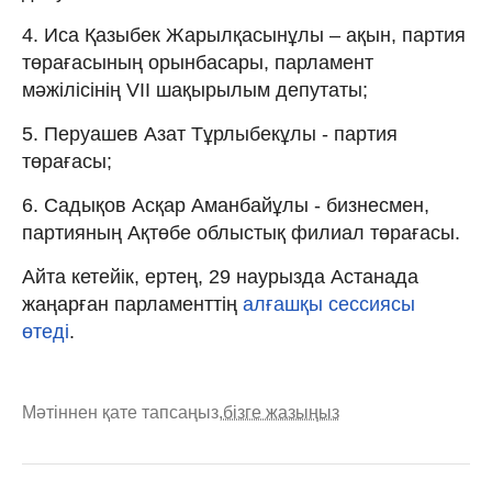
4. Иса Қазыбек Жарылқасынұлы – ақын, партия
төрағасының орынбасары, парламент
мәжілісінің VII шақырылым депутаты;
5. Перуашев Азат Тұрлыбекұлы - партия
төрағасы;
6. Садықов Асқар Аманбайұлы - бизнесмен,
партияның Ақтөбе облыстық филиал төрағасы.
Айта кетейік, ертең, 29 наурызда Астанада
жаңарған парламенттің
алғашқы сессиясы
өтеді
.
Мәтіннен қате тапсаңыз,
бізге жазыңыз