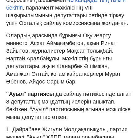
бекітіп
, парламент мәжілісінің VIII
шақырылымының депутаттары ретінде тіркеу
үшін Орталық сайлау комиссиясына жолдаған.
Олардың арасында бұрынғы Оқу-ағарту
министрі Асхат Аймағамбетов, ақын Ринат
Зайытов, журналистер Мақсат Толықбай,
Нартай Аралбайұлы, мәжілістің бұрынғы
депутаттары, ақын Жанарбек Әшімжан,
Аманжол Әлтай, қоғам қайраткерлері Мұрат
Әбенов, Айдос Сарым бар.
"Ауыл" партиясы
да сайлау нәтижесінде алған
8 депутаттық мандаттың иелерін анықтап,
бекіткен. "Ауыл" партиясының атынан мәжіліске
мына депутаттар өткен:
1. Дайрабаев Жигули Молдақалықұлы, партия
мүшесі, "Ауыл" ХДПП төраға орынбасары,