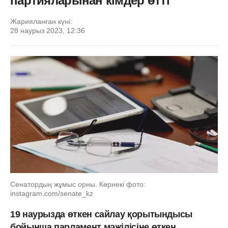
партияларынан кімдер өтті
Жарияланған күні:
28 наурыз 2023, 12:36
Сенатордың жұмыс орны. Көрнекі фото:
instagram.com/senate_kz
19 наурызда өткен сайлау қорытындысы
бойынша парламент мәжілісіне өткен