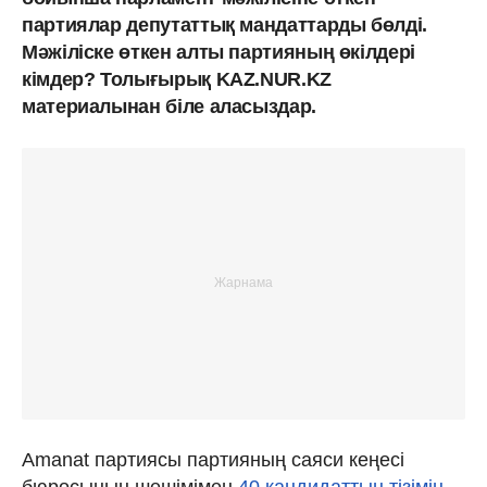
партиялар депутаттық мандаттарды бөлді.
Мәжіліске өткен алты партияның өкілдері
кімдер? Толығырық KAZ.NUR.KZ
материалынан біле аласыздар.
Amanat партиясы партияның саяси кеңесі
бюросының шешімімен
40 кандидаттың тізімін