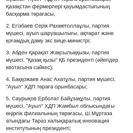
Қазақстан фермерлері қауымдастығының
басқарма төрағасы;
2. Егізбаев Серік Рахметоллаұлы, партия
мүшесі, ауыл шаруашылығы, ақпарат және
қоғамдық даму экс вице-министрі;
3. Абден Қарақат Жақсылыққызы, партия
мүшесі, "Қазақ қызы" ҚБ президенті (әйелдер
квотасына сәйкес);
4. Баққожаев Анас Ахатұлы, партия мүшесі,
"Ауыл" ХДП төраға орынбасары;
5. Саурықов Ерболат Байұзақұлы, партия
мүшесі, "Ауыл" ХДП Жамбыл облысындағы
өңірлік филиалының төрағасы, Ш.Мұртаза
атындағы Тараз халықаралық инновация
институтының президенті;