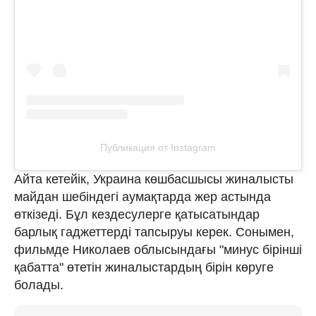
Публикация от Instagram
Айта кетейік, Украина көшбасшысы жиналысты
майдан шебіндегі аумақтарда жер астында
өткізеді. Бұл кездесулерге қатысатындар
барлық гаджеттерді тапсыруы керек. Сонымен,
фильмде Николаев облысындағы "минус бірінші
қабатта" өтетін жиналыстардың бірін көруге
болады.