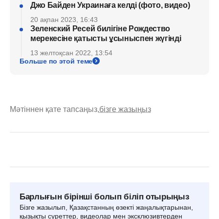
Джо Байден Украинаға келді (фото, видео)
20 ақпан 2023, 16:43
Зеленский Ресей билігіне Рождество
мерекесіне қатысты ұсыныспен жүгінді
13 желтоқсан 2022, 13:54
Больше по этой теме
Мәтіннен қате тапсаңыз,
бізге жазыңыз
Барлығын бірінші болып біліп отырыңыз
Бізге жазылып, Қазақстанның өзекті жаңалықтарынан,
қызықты суреттер, видеолар мен эксклюзивтерден