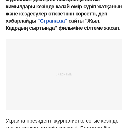
қимылдары кезінде қалай өмір сүріп жатқанын
және кездесулер өткізетінін көрсетті, деп
хабарлайды
"Страна.ua"
сайты "Жыл.
Кадрдың сыртында" фильміне сілтеме жасап.
Украина президенті журналистке соғыс кезінде
тұрып жатқан пәтерін көрсетті. Бөлмеде бір