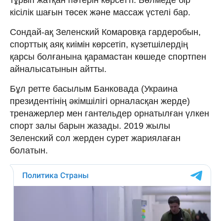
кісілік шағын төсек және массаж үстелі бар.
Сондай-ақ Зеленский Комаровқа гардеробын,
спорттық аяқ киімін көрсетіп, күзетшілердің
қарсы болғанына қарамастан көшеде спортпен
айналысатынын айтты.
Бұл ретте басылым Банковада (Украина
президентінің әкімшілігі орналасқан жерде)
тренажерлер мен гантельдер орнатылған үлкен
спорт залы барын жазады. 2019 жылы
Зеленский сол жерден сурет жариялаған
болатын.