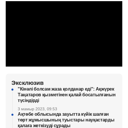
Эксклюзив
"Кінәлі болсам жаза қолданар еді": Ақжүрек
Таңатаров қызметінен қалай босатылғанын
түсіндірді
3 мамыр 2023, 09:53
Ақтөбе облысында зауытта күйік шалған
төрт жұмысшының туыстары науқастарды
қалаға жеткізуді сұрады