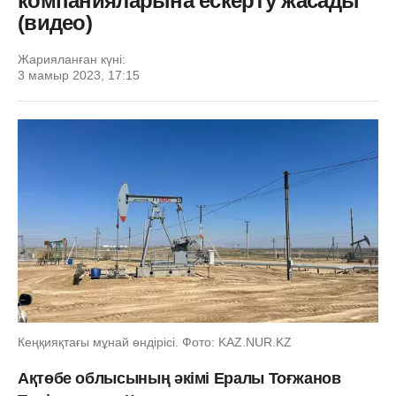
компанияларына ескерту жасады
(видео)
Жарияланған күні:
3 мамыр 2023, 17:15
Кеңқияқтағы мұнай өндірісі. Фото: KAZ.NUR.KZ
Ақтөбе облысының әкімі Ералы Тоғжанов