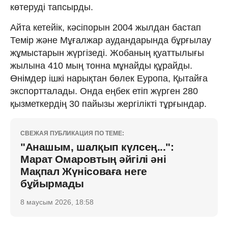
көтеруді тапсырды.
Айта кетейік, кәсіпорын 2004 жылдан бастап
Темір және Мұғалжар аудандарында бұрғылау
жұмыстарын жүргізеді. Жобаның қуаттылығы
жылына 410 мың тонна мұнайды құрайды.
Өнімдер ішкі нарықтан бөлек Еуропа, Қытайға
экспортталады. Онда еңбек етіп жүрген 280
қызметкердің 30 пайызы жергілікті тұрғындар.
СВЕЖАЯ ПУБЛИКАЦИЯ ПО ТЕМЕ:
"Анашым, шалқып күлсең...":
Марат Омаровтың әйгілі әні
Мақпал Жүнісоваға неге
бұйырмады
8 маусым 2026, 18:58