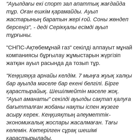
"Ауылдағы екі спорт зал апаттық жағдайда
тұр. Оған ешкім қарамайды. Ауыл
жастарының баратын жері ғой. Соны жөндеп
берсеңіз", - деді Серікқалы есімді ауыл
тұрғыны.
"СНПС-Ақтөбемұнай газ" секілді алпауыт мұнай
компаниясы бұрғылау жұмыстарын жүргізіп
жатқан ауыл расында да тозып тұр.
"Кеңқияққа арнайы келдім. 7 мыңға жуық халқы
бар ауылда мәселе бар екені белгілі. Бірге
қарастырайық. Шешілмейтін мәселе жоқ.
"Ауыл аманаты" секілді ауылды сақтап қалуға
бағытталған жобаны нақты іспен жүзеге
асыру керек. Кеңқияқтың әлеуметтік-
экономикалық жоспары жасалмаған. Тағы
келемін. Көтерілген сұрақ шешімі
қарастырылады.