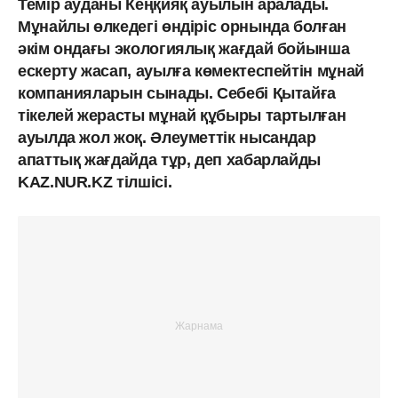
Темір ауданы Кеңқияқ ауылын аралады.
Мұнайлы өлкедегі өндіріс орнында болған
әкім ондағы экологиялық жағдай бойынша
ескерту жасап, ауылға көмектеспейтін мұнай
компанияларын сынады. Себебі Қытайға
тікелей жерасты мұнай құбыры тартылған
ауылда жол жоқ. Әлеуметтік нысандар
апаттық жағдайда тұр, деп хабарлайды
KAZ.NUR.KZ тілшісі.