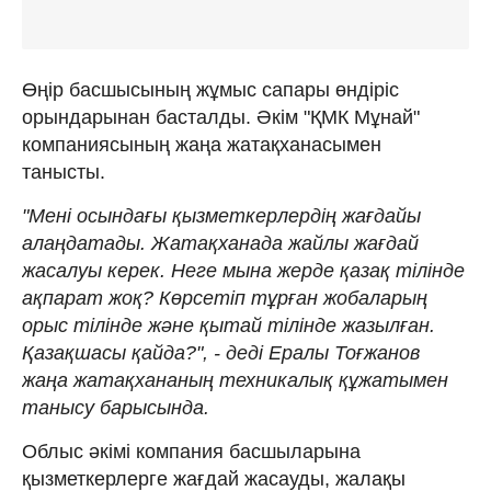
Өңір басшысының жұмыс сапары өндіріс
орындарынан басталды. Әкім "ҚМК Мұнай"
компаниясының жаңа жатақханасымен
танысты.
"Мені осындағы қызметкерлердің жағдайы
алаңдатады. Жатақханада жайлы жағдай
жасалуы керек. Неге мына жерде қазақ тілінде
ақпарат жоқ? Көрсетіп тұрған жобаларың
орыс тілінде және қытай тілінде жазылған.
Қазақшасы қайда?", - деді Ералы Тоғжанов
жаңа жатақхананың техникалық құжатымен
танысу барысында.
Облыс әкімі компания басшыларына
қызметкерлерге жағдай жасауды, жалақы