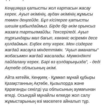
Кеңқияққа қатысты жол картасын жасау
керек. Ауыл әкімінің, аудан әкімінің жұмысы
төмен деңгейде. Бұл кісілерге қатысты
шешім қабылдаймыз. Бірде бір әкім орынсыз
жазаға тартылмайды. Тексеріледі. Ауыл
тұрғындары мал бағып, көкөніс өсіремін десе
қолдаймын. Еңбек ету керек. Мен сіздерге
жағдай жасауға міндеттімін. "Ауыл аманаты"
жобасымен жағдай жасалады. Мүмкіндікті
пайдалану керек. Бәрі өз қолдарыңызда", - деді
Ақтөбе облысының әкімі.
Айта кетейік, Кеңқияқ - Құмкөл мұнай құбыры
Қазақстанның Ақтөбе, Қызылорда және
Қарағанды секілді үш облысының аумағынан
өтеді. Осындай мұнайлы өлкеде жол салу
жұмыстарының өзі мәселеге айналып тұр.