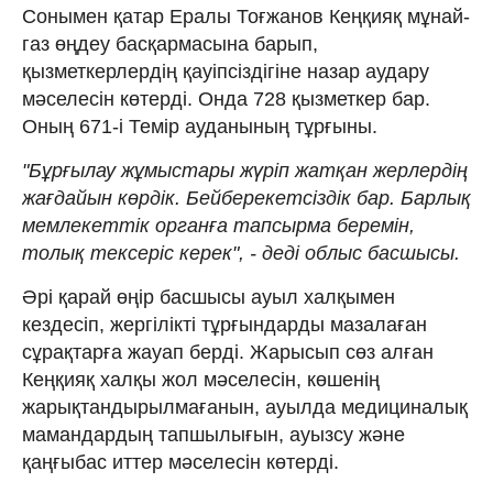
Сонымен қатар Ералы Тоғжанов Кеңқияқ мұнай-
газ өңдеу басқармасына барып,
қызметкерлердің қауіпсіздігіне назар аудару
мәселесін көтерді. Онда 728 қызметкер бар.
Оның 671-і Темір ауданының тұрғыны.
"Бұрғылау жұмыстары жүріп жатқан жерлердің
жағдайын көрдік. Бейберекетсіздік бар. Барлық
мемлекеттік органға тапсырма беремін,
толық тексеріс керек", - деді облыс басшысы.
Әрі қарай өңір басшысы ауыл халқымен
кездесіп, жергілікті тұрғындарды мазалаған
сұрақтарға жауап берді. Жарысып сөз алған
Кеңқияқ халқы жол мәселесін, көшенің
жарықтандырылмағанын, ауылда медициналық
мамандардың тапшылығын, ауызсу және
қаңғыбас иттер мәселесін көтерді.