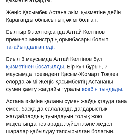
қызметін атқарды.
Жеңіс Қасымбек Астана әкімі қызметіне дейін
Қарағанды облысының әкімі болған.
Былтыр 9 желтоқсанда Алтай Көлгінов
премьер-министрдің орынбасары болып
тағайындалған еді.
Биыл 8 маусымда Алтай Көлгінов бұл
қызметінен босатылды.
Бір күн бұрын, 7
маусымда президент Қасым-Жомарт Тоқаев
елорда әкімі Жеңіс Қасымбектің Астананы
сумен қамту жағдайы туралы
есебін тыңдады.
Астана әкіміне қаланы сумен жабдықтауда ғана
емес, басқа да салаларда дағдарыстық
жағдайлардың туындауын толық жою
мақсатында тез арада жүйелі және жедел
шаралар қабылдау тапсырылған болатын.