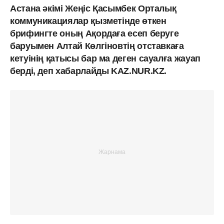
Астана әкімі Жеңіс Қасымбек Орталық
коммуникациялар қызметінде өткен
брифингте оның Ақордаға есеп беруге
баруымен Алтай Көлгіновтің отставкаға
кетуінің қатысы бар ма деген сауалға жауап
берді, деп хабарлайды KAZ.NUR.KZ.