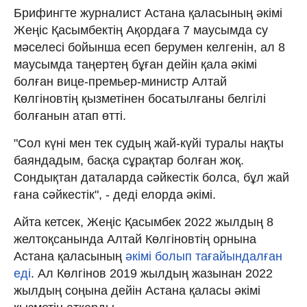
Брифингте журналист Астана қаласының әкімі
Жеңіс Қасымбектің Ақордаға 7 маусымда су
мәселесі бойынша есеп берумен келгенін, ал 8
маусымда таңертең бұған дейін қала әкімі
болған вице-премьер-министр Алтай
Көлгіновтің қызметінен босатылғаны белгілі
болғанын атап өтті.
"Сол күні мен тек судың жай-күйі туралы нақты
баяндадым, басқа сұрақтар болған жоқ.
Сондықтан даталарда сәйкестік болса, бұл жай
ғана сәйкестік", - деді елорда әкімі.
Айта кетсек, Жеңіс Қасымбек 2022 жылдың 8
желтоқсанында Алтай Көлгіновтің орнына
Астана қаласының
әкімі болып тағайындалған
еді
. Ал Көлгінов 2019 жылдың жазынан 2022
жылдың соңына дейін Астана қаласы әкімі