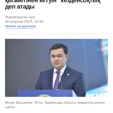
қызметінен кетуін "кездейсоқтық"
деп атады
Жарияланған күні:
30 маусым 2023, 15:58
Читать на русском
Жеңіс Қасымбек. Фото: Қарағанды облысы әкімдігінің ресми
сайты