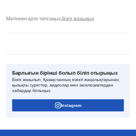
Мәтіннен қате тапсаңыз,
бізге жазыңыз
Барлығын бірінші болып біліп отырыңыз
Бізге жазылып, Қазақстанның өзекті жаңалықтарынан,
қызықты суреттер, видеолар мен эксклюзивтерден
хабардар болыңыз.
Instagram