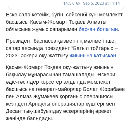
Еске сала кетейік, бүгін, сейсенбі күні мемлекет
басшысы Қасым-Жомарт Тоқаев Алматы
облысына жұмыс сапарымен
барған болатын
.
Президент баспасөз қызметінің мәліметінше,
сапар аясында президент "Батыл тойтарыс –
2023" әскери оқу-жаттығу
жиынына қатысқан
.
Қасым-Жомарт Тоқаев оқу-жаттығу жиынын
бақылау мұнарасынан тамашалады. Әскери
әдіс-тәсілдер көрсетер алдында мемлекет
басшысына генерал-майорлар Болат Жорабаев
пен Алмаз Жұмакеев қорғаныс операциясы
кезіндегі Арнаулы операциялар күштері мен
Десанттық-шабуылдау әскерлерінің әрекеті
жөнінде баяндады.