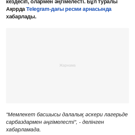
кездесіп, олармен әңгімелесті. Бұл туралы
Ақорда
Telegram-дағы ресми арнасында
хабарлады.
"Мемлекет басшысы далалық әскери лагерьде
сарбаздармен әңгімелесті", - делінген
хабарламада.