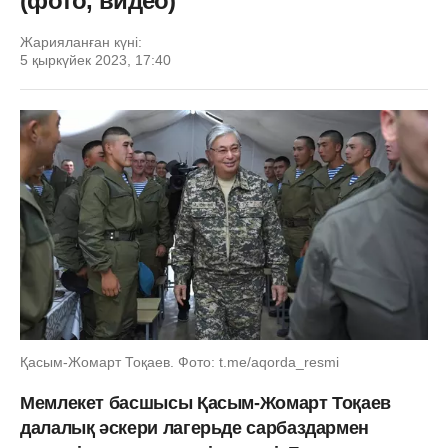
(фото, видео)
Жарияланған күні:
5 қыркүйек 2023, 17:40
Қасым-Жомарт Тоқаев. Фото: t.me/aqorda_resmi
Мемлекет басшысы Қасым-Жомарт Тоқаев
далалық әскери лагерьде сарбаздармен