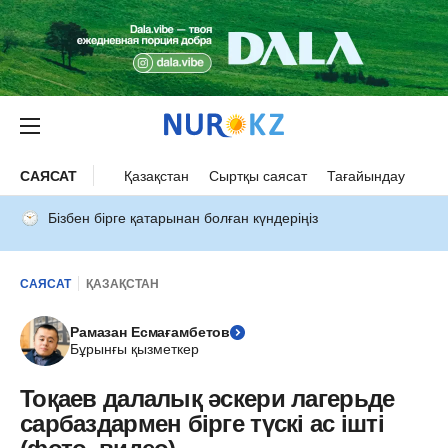
САЯСАТ
Қазақстан
Сыртқы саясат
Тағайындау
Бізбен бірге қатарынан болған күндеріңіз
САЯСАТ
ҚАЗАҚСТАН
Рамазан Есмағамбетов
Бұрынғы қызметкер
Тоқаев далалық әскери лагерьде
сарбаздармен бірге түскі ас ішті