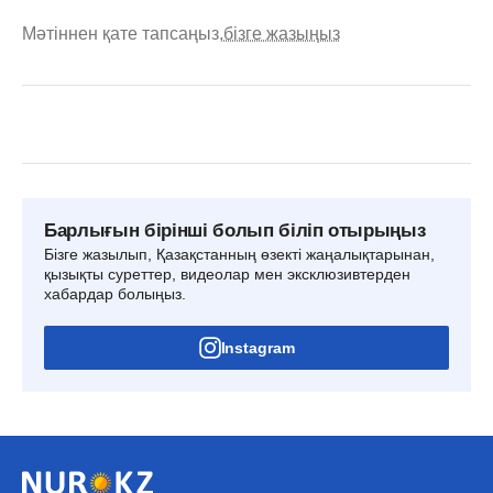
Мәтіннен қате тапсаңыз,
бізге жазыңыз
Барлығын бірінші болып біліп отырыңыз
Бізге жазылып, Қазақстанның өзекті жаңалықтарынан,
қызықты суреттер, видеолар мен эксклюзивтерден
хабардар болыңыз.
Instagram