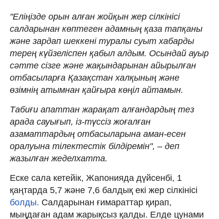
"Еліңізде орын алған жойқын жер сілкінісі
салдарынан көптеген адамның қаза тапқаны
және зардап шеккені туралы суыт хабарды
терең күйзеліспен қабыл алдым. Осындай ауыр
сәтте сізге және жақындарынан айырылған
отбасыларға Қазақстан халқының және
өзімнің атымнан қайғыра көңіл айтамын.
Табиғи апаттан жарақат алғандардың тез
арада сауығып, із-түссіз жоғалған
азаматтардың отбасыларына аман-есен
оралуына тілектестік білдіремін", – деп
жазылған жеделхатта.
Еске сала кетейік, Жапонияда дүйсенбі, 1
қаңтарда 5,7 және 7,6 балдық екі жер сілкінісі
болды.
Салдарынан ғимараттар қирап,
мыңдаған адам жарықсыз қалды. Елде цунами