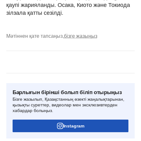
қаупі жарияланды. Осака, Киото және Токиода
зілзала қатты сезілді.
Мәтіннен қате тапсаңыз,
бізге жазыңыз
Барлығын бірінші болып біліп отырыңыз
Бізге жазылып, Қазақстанның өзекті жаңалықтарынан,
қызықты суреттер, видеолар мен эксклюзивтерден
хабардар болыңыз.
Instagram