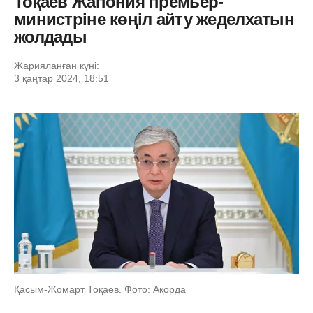
Тоқаев Жапония премьер-
министріне көңіл айту жеделхатын
жолдады
Жарияланған күні:
3 қаңтар 2024, 18:51
Қасым-Жомарт Тоқаев. Фото: Ақорда