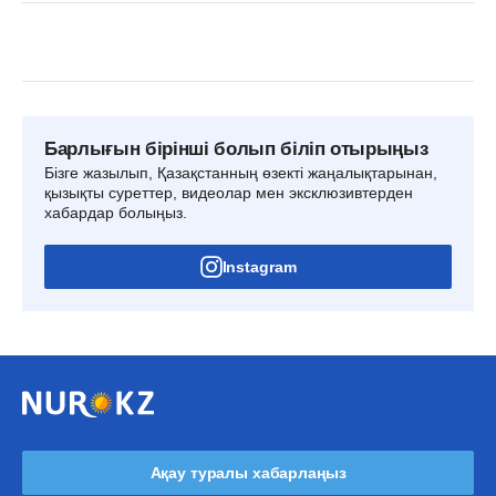
Барлығын бірінші болып біліп отырыңыз
Бізге жазылып, Қазақстанның өзекті жаңалықтарынан,
қызықты суреттер, видеолар мен эксклюзивтерден
хабардар болыңыз.
Instagram
Ақау туралы хабарлаңыз