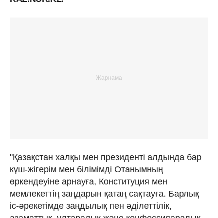
"Қазақстан халқы мен президенті алдында бар
күш-жігерім мен білімімді Отанымның
өркендеуіне арнауға, Конституция мен
мемлекеттің заңдарын қатаң сақтауға. Барлық
іс-әрекетімде заңдылық пен әділеттілік,
азаматтық, ұлтаралық және конфессияаралық