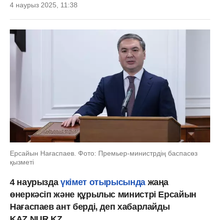
4 наурыз 2025, 11:38
Ерсайын Нағаспаев. Фото: Премьер-министрдің баспасөз
қызметі
4 наурызда
үкімет отырысында
жаңа
өнеркәсіп және құрылыс министрі Ерсайын
Нағаспаев ант берді, деп хабарлайды
KAZ.NUR.KZ.