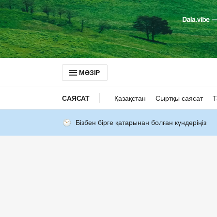
МӘЗІР
САЯСАТ
Қазақстан
Сыртқы саясат
Т
Бізбен бірге қатарынан болған күндеріңіз