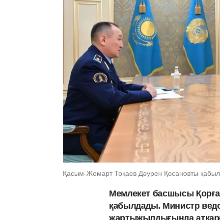
Қасым-Жомарт Тоқаев Дәурен Қосановты қабылд
Мемлекет басшысы Қорға
қабылдады. Министр вед
жартыжылдығында атқарғ