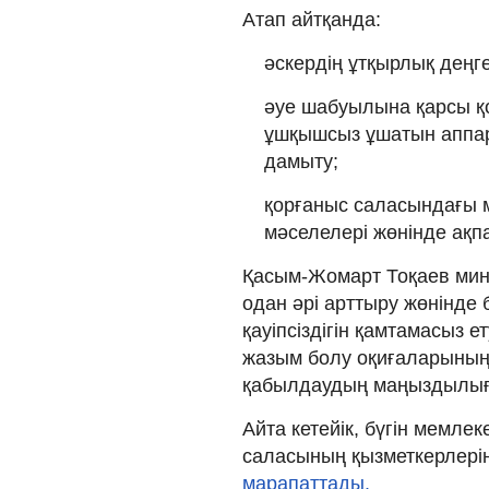
Атап айтқанда:
әскердің ұтқырлық деңге
әуе шабуылына қарсы қо
ұшқышсыз ұшатын аппар
дамыту;
қорғаныс саласындағы 
мәселелері жөнінде ақп
Қасым-Жомарт Тоқаев мини
одан әрі арттыру жөнінде б
қауіпсіздігін қамтамасыз 
жазым болу оқиғаларының
қабылдаудың маңыздылығ
Айта кетейік, бүгін мемл
саласының қызметкерлерін
марапаттады.