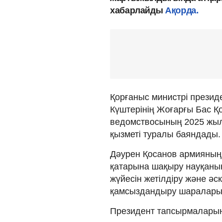
хабарлайды
Ақорда.
Қорғаныс министрі презид
Күштерінің Жоғарғы Бас 
ведомствосының 2025 жыл
қызметі туралы баяндады.
Дәурен Қосанов армияның 
қатарына шақыру науқанын
жүйесін жетілдіру және әс
қамсыздандыру шаралары 
Президент тапсырмаларын