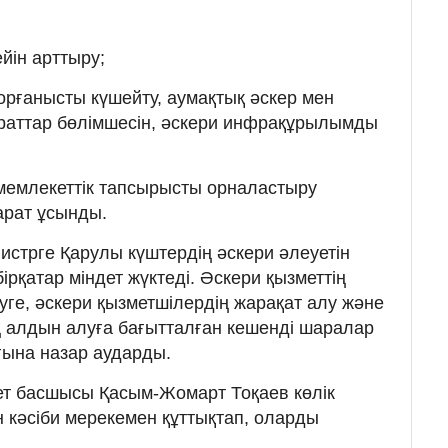
йін арттыру;
рғанысты күшейту, аумақтық әскер мен
аттар бөлімшесін, әскери инфрақұрылымды
мемлекеттік тапсырысты орналастыру
арат ұсынды.
стрге Қарулы күштердің әскери әлеуетін
ірқатар міндет жүктеді. Әскери қызметтің
етуге, әскери қызметшілердің жарақат алу және
 алдын алуға бағытталған кешенді шаралар
ына назар аударды.
екет басшысы Қасым-Жомарт Тоқаев көлік
 кәсіби мерекемен құттықтап, оларды