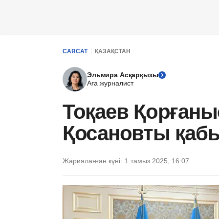
САЯСАТ
ҚАЗАҚСТАН
Эльмира Асқарқызы
Аға журналист
Тоқаев Қорғаны
Қосановты қаб
Жарияланған күні:
1 тамыз 2025, 16:07