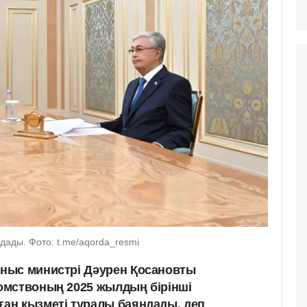
ады. Фото: t.me/aqorda_resmi
ныс министрі Дәурен Қосановты
омствоның 2025 жылдың бірінші
ан қызметі туралы баяндады, деп