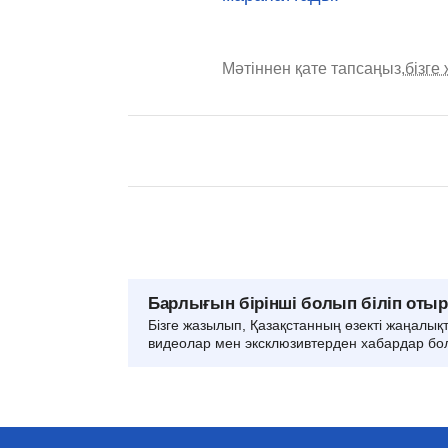
Мәтіннен қате тапсаңыз,
бізге
Барлығын бірінші болып біліп оты
Бізге жазылып, Қазақстанның өзекті жаңалық
видеолар мен эксклюзивтерден хабардар бо