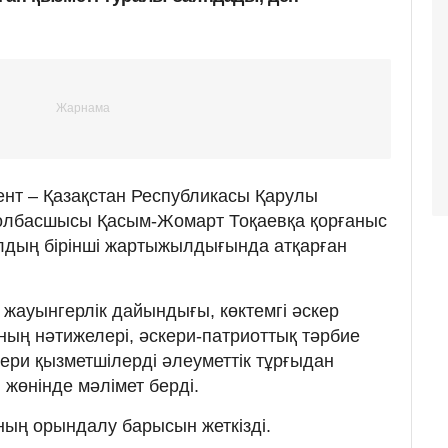
ент – Қазақстан Республикасы Қарулы
Қолбасшысы Қасым-Жомарт Тоқаевқа қорғаныс
дың бірінші жартыжылдығында атқарған
жауынгерлік дайындығы, көктемгі әскер
ың нәтижелері, әскери-патриоттық тәрбие
кери қызметшілерді әлеуметтік тұрғыдан
жөнінде мәлімет берді.
ың орындалу барысын жеткізді.