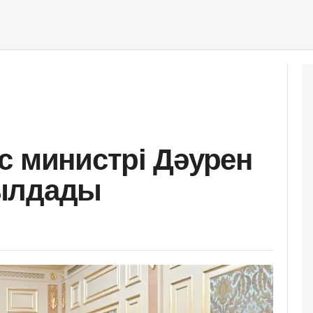
с министрі Дәурен
ылдады