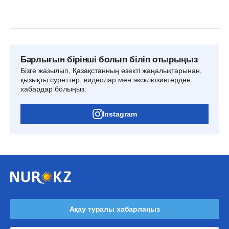
Барлығын бірінші болып біліп отырыңыз
Бізге жазылып, Қазақстанның өзекті жаңалықтарынан,
қызықты суреттер, видеолар мен эксклюзивтерден
хабардар болыңыз.
Instagram
Ақау туралы хабарлаңыз