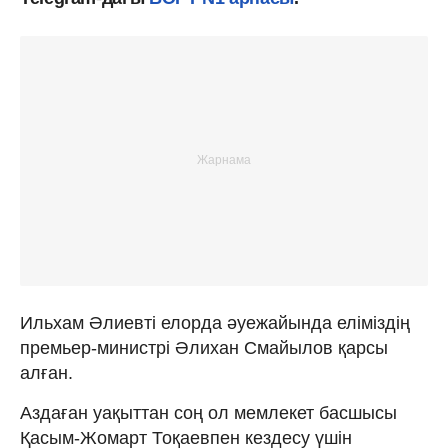
Ильхам Әлиевті елорда әуежайында еліміздің
премьер-министрі Әлихан Смайылов қарсы
алған.
Аздаған уақыттан соң ол мемлекет басшысы
Қасым-Жомарт Тоқаевпен кездесу үшін