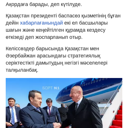
Ақордаға барады, деп күтілуде.
Қазақстан президенті баспасөз қызметінің бұған
дейін
хабарлағанындай
екі ел басшылары
шағын және кеңейтілген құрамда кездесу
өткізеді деп жоспарланып отыр.
Келіссөздер барысында Қазақстан мен
Әзербайжан арасындағы стратегиялық
серіктестікті дамытудың негізгі мәселелері
талқыланбақ.