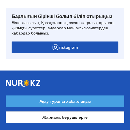
Барлығын бірінші болып біліп отырыңыз
Бізге жазылып, Қазақстанның өзекті жаңалықтарынан,
қызықты суреттер, видеолар мен эксклюзивтерден
хабардар болыңыз.
Instagram
Ақау туралы хабарлаңыз
Жарнама берушілерге