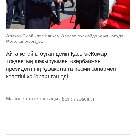
Әлихан Смайылов Ильхам Әлиевті әуежайда қарсы алуда.
Фото: t.me/bort_01
Айта кетейік, бұған дейін Қасым-Жомарт
Тоқаевтың шақыруымен Әзербайжан
президентінің Қазақстанға ресми сапармен
келетіні хабарланған еді.
Мәтіннен қате тапсаңыз,
бізге жазыңыз