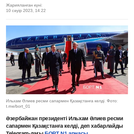
Жарияланған күні:
10 сәуір 2023, 14:22
Ильхам Әлиев ресми сапармен Қазақстанға келді. Фото:
t.me/bort_01
Әзербайжан президенті Ильхам Әлиев ресми
сапармен Қазақстанға келді, деп хабарлайды
Telegram-дағы
БОРТ N1 арнасы
.