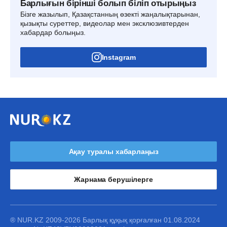
Барлығын бірінші болып біліп отырыңыз
Бізге жазылып, Қазақстанның өзекті жаңалықтарынан,
қызықты суреттер, видеолар мен эксклюзивтерден
хабардар болыңыз.
Instagram
Ақау туралы хабарлаңыз
Жарнама берушілерге
® NUR.KZ 2009-2026 Барлық құқық қорғалған 01.08.2024