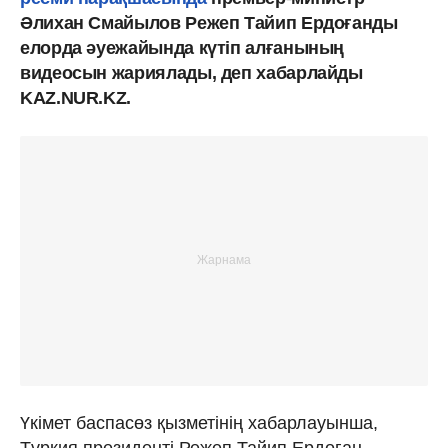
Әлихан Смайылов Режеп Тайип Ердоғанды
елорда әуежайында күтіп алғанының
видеосын жариялады, деп хабарлайды
KAZ.NUR.KZ.
Үкімет баспасөз қызметінің хабарлауынша,
Түркия президенті Режеп Тайип Ердоған