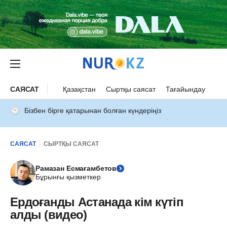
САЯСАТ
Қазақстан
Сыртқы саясат
Тағайындау
Бізбен бірге қатарынан болған күндеріңіз
САЯСАТ
СЫРТҚЫ САЯСАТ
Рамазан Есмағамбетов
Бұрынғы қызметкер
Ердоғанды Астанада кім күтіп
алды (видео)