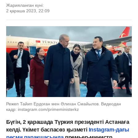
Жарияланған күні:
2 қараша 2023, 22:09
Режеп Тайип Ердоған мен Әлихан Смайылов. Видеодан
кадр: instagram.com/primeministerkz
Бүгін, 2 қарашада Түркия президенті Астанаға
келді. Үкімет баспасөз қызметі
Instagram-дағы
ресми парақшасында
премьер-министр