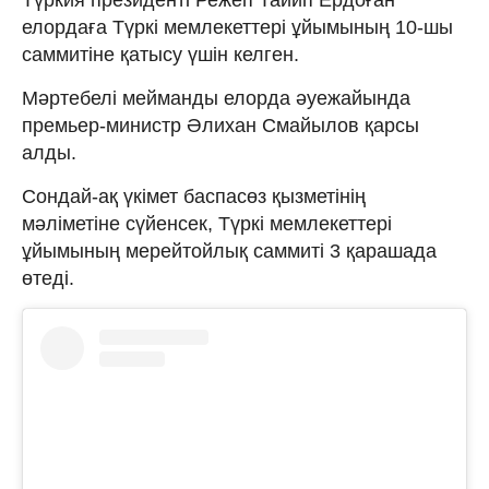
елордаға Түркі мемлекеттері ұйымының 10-шы
саммитіне қатысу үшін келген.
Мәртебелі мейманды елорда әуежайында
премьер-министр Әлихан Смайылов қарсы
алды.
Сондай-ақ үкімет баспасөз қызметінің
мәліметіне сүйенсек, Түркі мемлекеттері
ұйымының мерейтойлық саммиті 3 қарашада
өтеді.