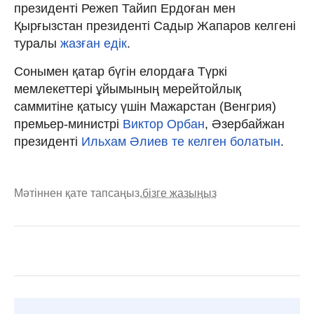
президенті Режеп Тайип Ердоған мен
Қырғызстан президенті Садыр Жапаров келгені
туралы
жазған едік
.
Сонымен қатар бүгін елордаға Түркі
мемлекеттері ұйымының мерейтойлық
саммитіне қатысу үшін Мажарстан (Венгрия)
премьер-министрі
Виктор Орбан
, Әзербайжан
президенті
Ильхам Әлиев те келген болатын
.
Мәтіннен қате тапсаңыз,
бізге жазыңыз