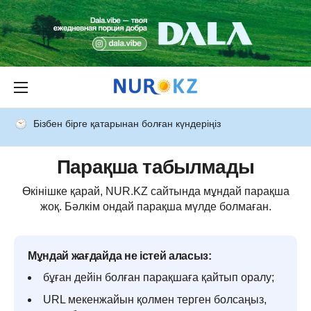
Бізбен бірге қатарынан болған күндеріңіз
Парақша табылмады
Өкінішке қарай, NUR.KZ сайтында мұндай парақша
жоқ. Бәлкім ондай парақша мүлде болмаған.
Мұндай жағдайда не істей аласыз:
бұған дейін болған парақшаға қайтып оралу;
URL мекенжайын қолмен терген болсаңыз,