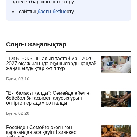
қателер бар-жоғын тексеру;
сайттың
басты бетіне
өту.
Соңғы жаңалықтар
"ТЖБ, БЖБ-ны алып тастай ма": 2026-
2027 оқу жылында оқушыларды қандай
жаңашылдықтар күтіп тұр
Бүгін, 03:16
"Екі баласы қалды": Семейде әйелін
бейсбол битасымен аяусыз ұрып
өлтірген ер адам сотталды
Бүгін, 02:28
Ресейден Семейге әкелінген
қарағайдан аса қауіпті зиянкес