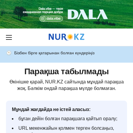
Бізбен бірге қатарынан болған күндеріңіз
Парақша табылмады
Өкінішке қарай, NUR.KZ сайтында мұндай парақша
жоқ. Бәлкім ондай парақша мүлде болмаған.
Мұндай жағдайда не істей аласыз:
бұған дейін болған парақшаға қайтып оралу;
URL мекенжайын қолмен терген болсаңыз,