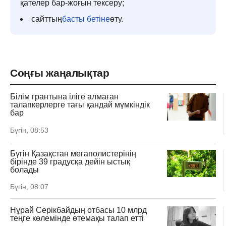
қателер бар-жоғын тексеру;
сайттың
басты бетіне
өту.
Соңғы жаңалықтар
Білім грантына іліге алмаған
талапкерлерге тағы қандай мүмкіндік
бар
Бүгін, 08:53
Бүгін Қазақстан мегаполистерінің
бірінде 39 градусқа дейін ыстық
болады
Бүгін, 08:07
Нұрай Серікбайдың отбасы 10 млрд
теңге көлемінде өтемақы талап етті