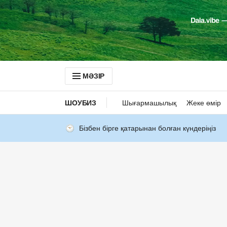
МӘЗІР
ШОУБИЗ
Шығармашылық
Жеке өмір
Бізбен бірге қатарынан болған күндеріңіз