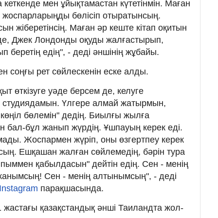
 кеткенде мен ұйықтамастан күтетінмін. Маған
з жоспарларыңды бөлісіп отыратынсың.
ын жіберетінсің. Маған әр кеште кітап оқитын
 де, Джек Лондонды оқуды жалғастырып,
 беретің едің", - деді әншінің жұбайы.
н соңғы рет сөйлескенін еске алды.
ыт өткізуге уәде берсем де, келуге
н студиядамын. Үлгере алмай жатырмын,
көңіл бөлемін" дедің. Биылғы жылға
н бал-бұл жанып жүрдің. Ұшпауың керек еді.
ады. Жоспармен жүріп, оны өзгертпеу керек
нсың. Ешқашан жалған сөйлемедің, бәрін тура
пыммен қабылдасын" дейтін едің. Сен - менің
жанымсың! Сен - менің алтынымсың", - деді
Instagram
парақшасында.
 31 жастағы қазақстандық әнші Таиландта жол-