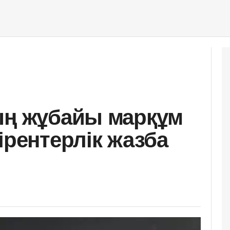
ың жұбайы марқұм
ірентерлік жазба