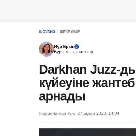
ШОУБИЗ
ЖЕКЕ ӨМІР
Нұр Еркін
Бұрынғы қызметкер
Darkhan Juzz-д
күйеуіне жантеб
арнады
Жарияланған күні:
27 ақпан 2023, 14:04