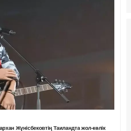
архан Жүнісбековтің Таиландта жол-көлік