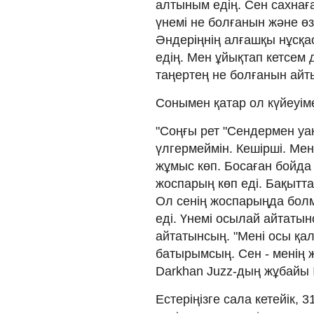
алтыным едің. Сен сахнаға
үнемі не болғанын және ө
Әндеріңнің алғашқы нұсқас
едің. Мен ұйықтап кетсем
таңертең не болғанын айтып
Сонымен қатар ол күйеуіме
"Соңғы рет "Сендермен уақ
үлгермеймін. Кешірші. Ме
жұмыс көп. Босаған бойда 
жоспарың көп еді. Бақытта
Ол сенің жоспарыңда болм
еді. Үнемі осылай айтаты
айтатынсың. "Мені осы қал
батырымсың. Сен - менің 
Darkhan Juzz-дың жұбайы
Естеріңізге сала кетейік,