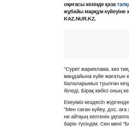
оқиғасы кезінде қаза
тапқ
жұбайы марқұм күйеуіне 
KAZ.NUR.KZ.
"Сурет жариялама, көз ти
маңдайына күйе жағатын ед
балаларымыз туылған кезд
біледі. Бірақ көбісі оның 
Екеуіміз кездесіп жүргенд
"Мен саған күйеу, дос, аға
не айтқың келгенін ұқпапп
бәрін түсіндім. Сен мені "