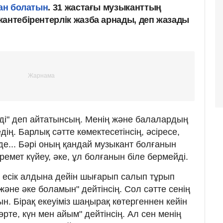
ан болатын
. 31 жастағы музыканттың
жантебірентерлік жазба арнады, деп жазады
еді" деп айтатынсың. Менің және балалардың
ің. Барлық сәтте көмектесетінсің, әсіресе,
е... Бәрі оның қандай музыкант болғанын
керемет күйеу, әке, ұл болғанын біле бермейді.
е есік алдына дейін шығарып салып тұрып
 және әке боламын" дейтінсің. Сол сәтте сенің
ын. Бірақ екеуіміз шаңырақ көтергеннен кейін
Бөрте, күн мен айым" дейтінсің. Ал сен менің