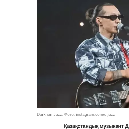
Darkhan Juzz. Фото: instagram.com/d.juzz
Қазақстандық музыкант Д