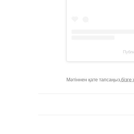
Публи
Мәтіннен қате тапсаңыз,
бізге