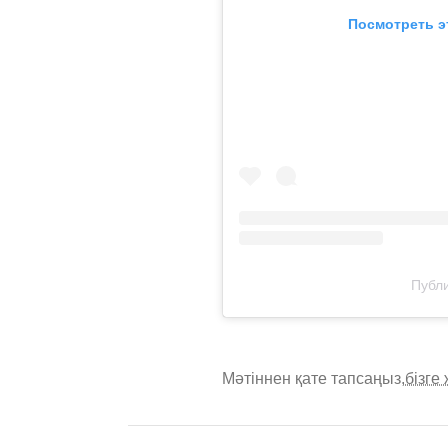
Посмотреть э
Публи
Мәтіннен қате тапсаңыз,
бізге