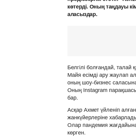
көтерді. Оның таңдауы кі
аласыздар.
Белгілі болғандай, талай 
Майя есімді ару жаулап ал
оның шоу-бизнес саласына
Оның Instagram парақшасы
бар.
Асқар Ахмет үйленіп алға
жанкүйерлеріне хабарлады
Олар пандемия жағдайына
көрген.