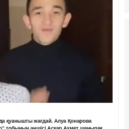
да қуанышты жағдай. Алуа Қонарова
zo" тобының әншісі Асқар Ахмет шаңырақ