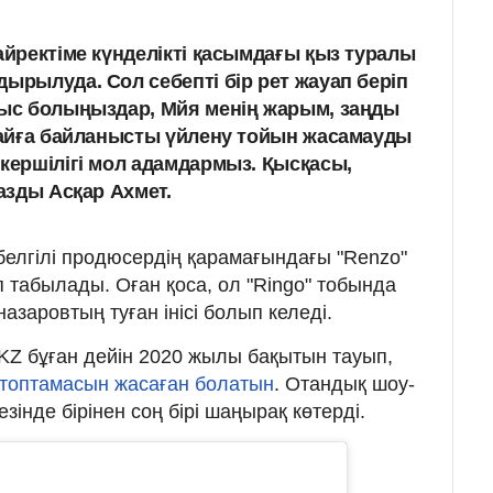
айректіме күнделікті қасымдағы қыз туралы
ырылуда. Сол себепті бір рет жауап беріп
ныс болыңыздар, Мйя менің жарым, заңды
ғдайға байланысты үйлену тойын жасамауды
пкершілігі мол адамдармыз. Қысқасы,
жазды Асқар Ахмет.
 белгілі продюсердің қарамағындағы "Renzo"
 табылады. Оған қоса, ол "Ringo" тобында
азаровтың туған інісі болып келеді.
Z бұған дейін 2020 жылы бақытын тауып,
топтамасын жасаған болатын
. Отандық шоу-
езінде бірінен соң бірі шаңырақ көтерді.