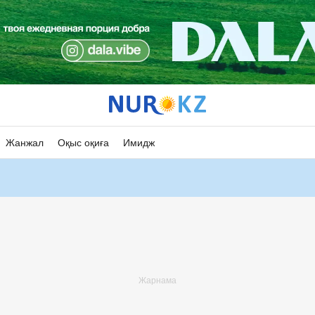
Жанжал
Оқыс оқиға
Имидж