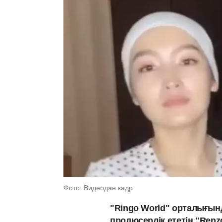
Фото: Видеодан кадр
"Ringo World" орталығын
продюсерлік ететін "Ren