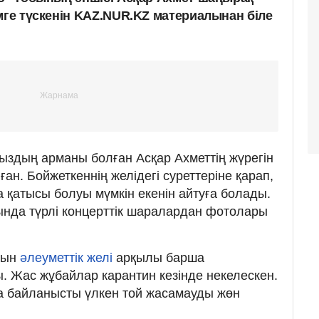
мге түскенін KAZ.NUR.KZ материалынан біле
қыздың арманы болған Асқар Ахметтің жүрегін
ған. Бойжеткеннің желідегі суреттеріне қарап,
 қатысы болуы мүмкін екенін айтуға болады.
нда түрлі концерттік шаралардан фотолары
нын
әлеуметтік желі
арқылы барша
. Жас жұбайлар карантин кезінде некелескен.
 байланысты үлкен той жасамауды жөн