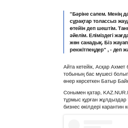
"Бәріне сәлем. Менің д
сұрақтар толассыз жауд
өтейін деп шештім. Та
әйелім. Еліміздегі жа
жөн санадық. Біз жауа
ренжітпеңдер" , - деп 
Айта кетейік, Асқар Ахмет
тобының бас мүшесі болып
өнер көрсеткен Батыр Байн
Сонымен қатар, KAZ.NUR.K
тұрмыс құрған жұлдыздар
бизнес өкілдері карантин к