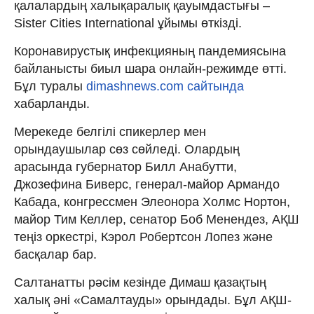
қалалардың халықаралық қауымдастығы –
Sister Cities International ұйымы өткізді.
Коронавирустық инфекцияның пандемиясына
байланысты биыл шара онлайн-режимде өтті.
Бұл туралы
dimashnews.com сайтында
хабарланды.
Мерекеде белгілі спикерлер мен
орындаушылар сөз сөйледі. Олардың
арасында губернатор Билл Анабутти,
Джозефина Биверс, генерал-майор Армандо
Кабада, конгрессмен Элеонора Холмс Нортон,
майор Тим Келлер, сенатор Боб Менендез, АҚШ
теңіз оркестрі, Кэрол Робертсон Лопез және
басқалар бар.
Салтанатты рәсім кезінде Димаш қазақтың
халық әні «Самалтауды» орындады. Бұл АҚШ-