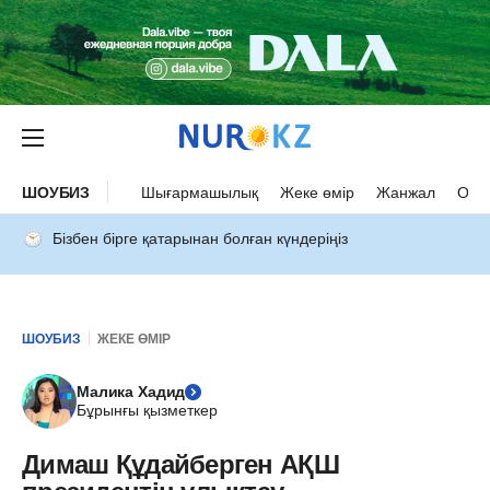
ШОУБИЗ
Шығармашылық
Жеке өмір
Жанжал
Оқыс
Бізбен бірге қатарынан болған күндеріңіз
ШОУБИЗ
ЖЕКЕ ӨМІР
Малика Хадид
Бұрынғы қызметкер
Димаш Құдайберген АҚШ