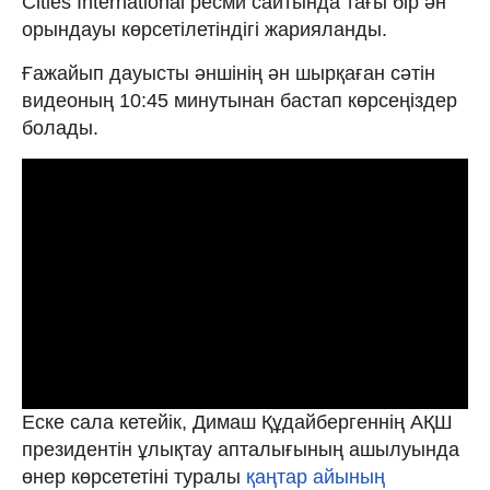
Cities International ресми сайтында тағы бір ән
орындауы көрсетілетіндігі жарияланды.
Ғажайып дауысты әншінің ән шырқаған сәтін
видеоның 10:45 минутынан бастап көрсеңіздер
болады.
Еске сала кетейік, Димаш Құдайбергеннің АҚШ
президентін ұлықтау апталығының ашылуында
өнер көрсететіні туралы
қаңтар айының