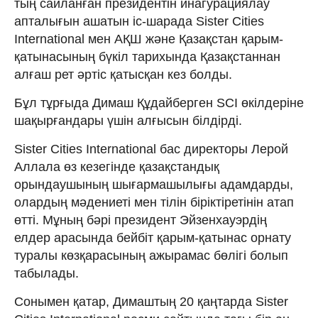
тың сайланған президентін инагурациялау
апталығын ашатын іс-шарада Sister Cities
International мен АҚШ және Қазақстан қарым-
қатынасының бүкіл тарихында Қазақстаннан
алғаш рет әртіс қатысқан кез болды.
Бұл тұрғыда Димаш Құдайберген SCI өкілдеріне
шақырғандары үшін алғысын білдірді.
Sister Cities International бас директоры Лерой
Аллала өз кезегінде қазақстандық
орындаушының шығармашылығы адамдарды,
олардың мәдениеті мен тілін біріктіретінін атап
өтті. Мұның бәрі президент Эйзенхауэрдің
елдер арасында бейбіт қарым-қатынас орнату
туралы көзқарасының ажырамас бөлігі болып
табылады.
Сонымен қатар, Димаштың 20 қаңтарда Sister