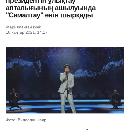
президентін ұлықтау
апталығының ашылуында
"Самалтау" әнін шырқады
Жарияланған күні:
18 қаңтар 2021, 14:17
Фото: Видеодан кадр