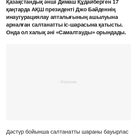
Қазақстандық әнші Димаш Құдайберген 17
қаңтарда АҚШ президенті Джо Байденнің
инаугурациялау апталығының ашылуына
арналған салтанатты іс-шарасына қатысты.
Онда ол халық әні «Самалтауды» орындады.
Дәстүр бойынша салтанатты шараны бауырлас