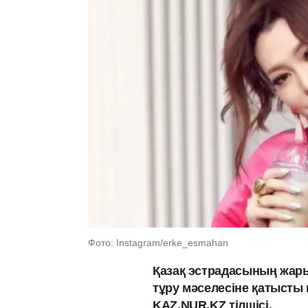
Фото: Instagram/erke_esmahan
Қазақ эстрадасының жары
тұру мәселесіне қатысты 
KAZ.NUR.KZ тілшісі.