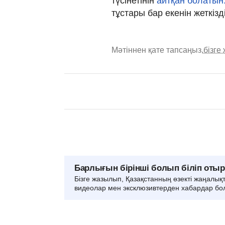
түсінетінін
айтқан болатын
тұстары бар екенін жеткізді
Мәтіннен қате тапсаңыз,
бізге
Барлығын бірінші болып біліп оты
Бізге жазылып, Қазақстанның өзекті жаңалық
видеолар мен эксклюзивтерден хабардар бо