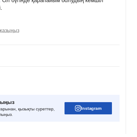
.
Ол бүгінде қарапайым болудың кемшіл
.
 жазыңыз
рыңыз
Instagram
тарынан, қызықты суреттер,
лыңыз.