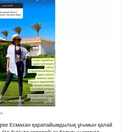
an
н Ерке Есмахан қарапайымдылық ұғымын қалай