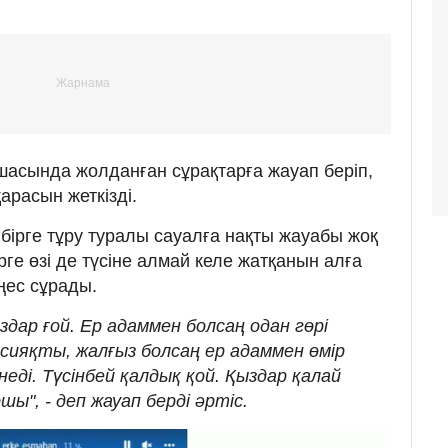
асында жолданған сұрақтарға жауап беріп,
арасын жеткізді.
бірге тұру туралы сауалға нақты жауабы жоқ
рге өзі де түсіне алмай келе жатқанын алға
ңес сұрады.
ар ғой. Ер адаммен болсаң одан гөрі
 сияқты, жалғыз болсаң ер адаммен өмір
еді. Түсінбей қалдық қой. Қыздар қалай
ы", - деп жауап берді әртіс.