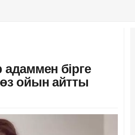
р адаммен бірге
 өз ойын айтты