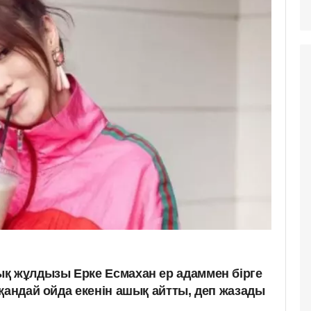
қ жұлдызы Ерке Есмахан ер адаммен бірге
қандай ойда екенін ашық айтты, деп жазады