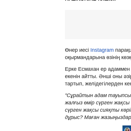
Өнер иесі
Instagram
парақш
оқырмандарына өзінің көзқ
Ерке Есмахан ер адаммен 
екенін айтты. Әнші оны әзі
тартып, желідегілерден ке
"Сұрайтын адам тауыпсызд
жалғыз өмір сүрген жақсы
сүрген жақсы сияқты көрін
дұрыс? Маған жазыңыздарш