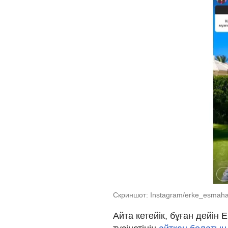
Скриншот: Instagram/erke_esmah
Айта кетейік, бұған дейі