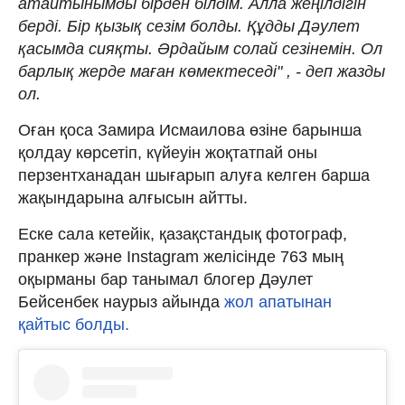
атайтынымды бірден білдім. Алла жеңілдігін
берді. Бір қызық сезім болды. Құдды Дәулет
қасымда сияқты. Әрдайым солай сезінемін. Ол
барлық жерде маған көмектеседі" , - деп жазды
ол.
Оған қоса Замира Исмаилова өзіне барынша
қолдау көрсетіп, күйеуін жоқтатпай оны
перзентханадан шығарып алуға келген барша
жақындарына алғысын айтты.
Еске сала кетейік, қазақстандық фотограф,
пранкер және Instagram желісінде 763 мың
оқырманы бар танымал блогер Дәулет
Бейсенбек наурыз айында
жол апатынан
қайтыс болды.