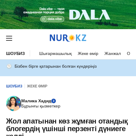
ШОУБИЗ
Шығармашылық
Жеке өмір
Жанжал
Оқыс
Бізбен бірге қатарынан болған күндеріңіз
ШОУБИЗ
ЖЕКЕ ӨМІР
Малика Хадид
Бұрынғы қызметкер
Жол апатынан көз жұмған отандық
блогердің үшінші перзенті дүниеге