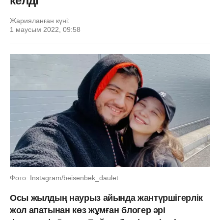
келді
Жарияланған күні:
1 маусым 2022, 09:58
Фото: Instagram/beisenbek_daulet
Осы жылдың наурыз айында жантүршігерлік
жол апатынан көз жұмған блогер әрі