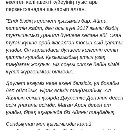
әкелген келіншекті күйеуінің туыстары
перзентханадан шығарып алған.
"Енді біздің керемет қызымыз бар. Айта
кететін жайт, дәл осы күні 2017 жылы біздің
тұңғышымыз Даниял дүниеге келген еді. Оған
туған күніне орай жасалған тосын сый қатты
ұнады. Ол қарындасы дүниеге келгенін естіп
қатты қуанды. Қызымыздың атын ұзақ
таңдаған жоқпын. Біз соңғы сәтке дейін кімді
күтіп жүргенімізді білмедік.
Дәулет екеуміз неге екені белгісіз, ұл болады
деп ойладық. Бірақ есімін таңдамадық. Ал
Айяның есімін қоярда Дәулетке Данэлия деген
есім ұнағаны есімде. Маған Ария деген ат
ұнады, бірақ ақырында біз Айяны таңдадық.
Сондықтан мен қызымызды қалай