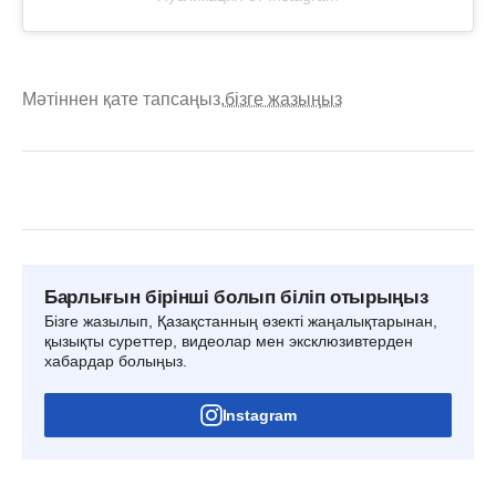
Мәтіннен қате тапсаңыз,
бізге жазыңыз
Барлығын бірінші болып біліп отырыңыз
Бізге жазылып, Қазақстанның өзекті жаңалықтарынан,
қызықты суреттер, видеолар мен эксклюзивтерден
хабардар болыңыз.
Instagram