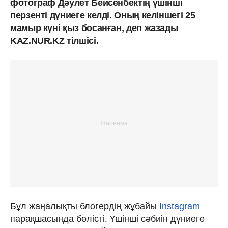
фотограф Дәулет Бейсенбектің үшінші
перзенті дүниеге келді. Оның келіншегі 25
мамыр күні қыз босанған, деп жазады
KAZ.NUR.KZ тілшісі.
Бұл жаңалықты блогердің жұбайы
Instagram
парақшасында бөлісті. Үшінші сәбиін дүниеге