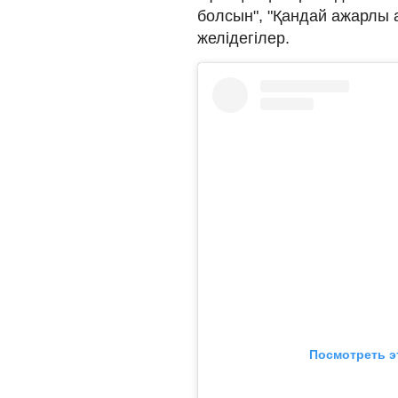
болсын", "Қандай ажарлы ан
желідегілер.
Посмотреть э