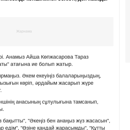
ірі. Анамыз Айша Көпжасарова Тараз
аты" атағына ие болып жатыр.
рмаңыз. Әкем екеуіңіз балаларыңыздың,
қызығын көріп, әрдайым жасарып жүре
.
ншінің анасының сұлулығына тамсанып,
ы.
 бақытты", "Әкеңіз бен анаңыз жүз жасасын",
р едім", "Өзіне қандай жарасымды", "Құтты