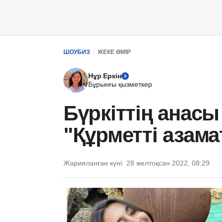
ШОУБИЗ
ЖЕКЕ ӨМІР
Нұр Еркін
Бұрынғы қызметкер
Бүркіттің анас
"Құрметті азама
Жарияланған күні:
28 желтоқсан 2022, 08:29