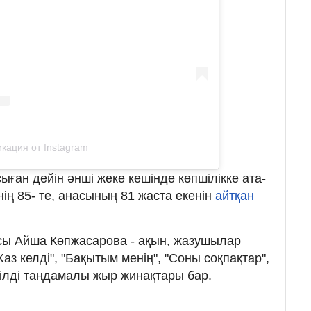
кация от Instagram
осыған дейін әнші жеке кешінде көпшілікке ата-
ің 85- те, анасының 81 жаста екенін
айтқан
насы Айша Көпжасарова - ақын, жазушылар
з келді", "Бақытым менің", "Соны соқпақтар",
екілді таңдамалы жыр жинақтары бар.