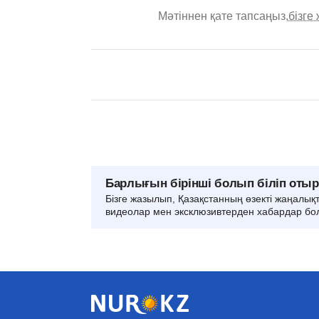
Мәтіннен қате тапсаңыз,
бізге
Барлығын бірінші болып біліп оты
Бізге жазылып, Қазақстанның өзекті жаңалық
видеолар мен эксклюзивтерден хабардар бо