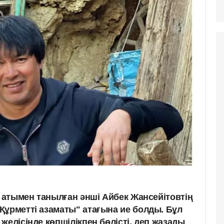
п атымен танылған әнші Айбек Жансейітовтің
Құрметті азаматы" атағына ие болды. Бұл
желісінде көпшілікпен бөлісті, деп жазады