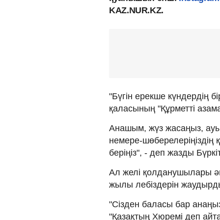
KAZ.NUR.KZ.
"Бүгін ерекше күндердің б
қаласының "Құрметті азам
Анашым, жүз жасаңыз, ауы
немере-шөберелеріңіздің 
беріңіз", - деп жазды Бүркіт
Ал желі қолданушылары ә
жылы лебіздерін жаудырд
"Сізден баласы бар анаңыз
"Қазақтың Хюремі деп айта