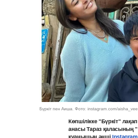
Бүркіт пен Аиша. Фото: instagram.com/aisha_vee
Көпшілікке "Бүркіт" лақа
анасы Тараз қаласының "
қуанышын әнші
Instagram