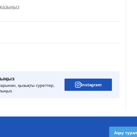
 жазыңыз
рыңыз
Instagram
тарынан, қызықты суреттер,
лыңыз.
Ақау тура