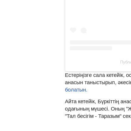
Публи
Естеріңізге сала кетейік, 
анасын таныстырып, әкесін
болатын.
Айта кетейік, Бүркіттің а
одағының мүшесі. Оның "Жа
"Тал бесігім - Таразым" с