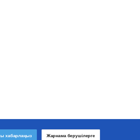
лы хабарлаңыз
Жарнама берушілерге