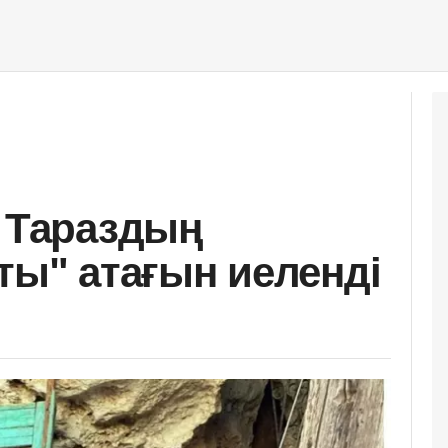
ы Тараздың
ты" атағын иеленді