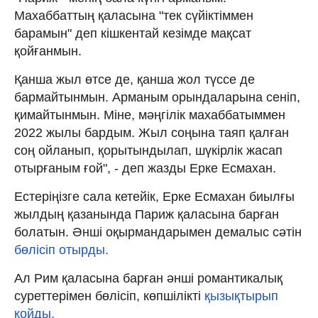
Махаббаттың қаласына "тек сүйіктіммен
барамын" деп кішкентай кезімде мақсат
қойғанмын.
Қанша жыл өтсе де, қанша жол түссе де
бармайтынмын. Арманым орындаларына сеніп,
қимайтынмын. Міне, мәңгілік махаббатыммен
2022 жылы бардым. Жыл соңына таяп қалған
соң ойланып, қорытындылап, шүкірлік жасап
отырғаным ғой", - деп жазды Ерке Есмахан.
Естеріңізге сала кетейік, Ерке Есмахан биылғы
жылдың қазанында Париж қаласына барған
болатын. Әнші оқырмандарымен демалыс сәтін
бөлісіп отырды.
Ал Рим қаласына барған әнші романтикалық
суреттерімен бөлісіп, көпшілікті
қызықтырып
қойды.