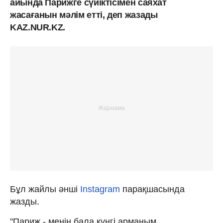
айында Парижге сүйіктісімен саяхат
жасағанын мәлім етті, деп жазады
KAZ.NUR.KZ.
Бұл жайлы әнші
Instagram
парақшасында
жазды.
"Париж - менің бала күнгі арманым.