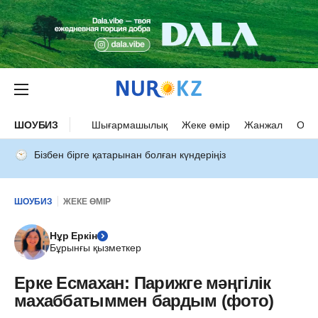
ШОУБИЗ
Шығармашылық
Жеке өмір
Жанжал
Оқыс
Бізбен бірге қатарынан болған күндеріңіз
ШОУБИЗ
ЖЕКЕ ӨМІР
Нұр Еркін
Бұрынғы қызметкер
Ерке Есмахан: Парижге мәңгілік
махаббатыммен бардым (фото)