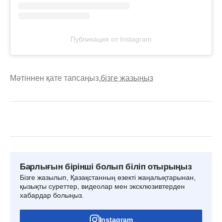
Публикация от Instagram
Мәтіннен қате тапсаңыз,
бізге жазыңыз
Барлығын бірінші болып біліп отырыңыз
Бізге жазылып, Қазақстанның өзекті жаңалықтарынан,
қызықты суреттер, видеолар мен эксклюзивтерден
хабардар болыңыз.
Instagram