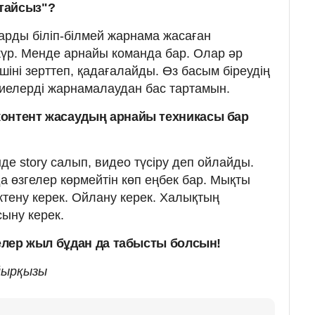
тайсыз"?
ларды біліп-білмей жарнама жасаған
жүр. Менде арнайы команда бар. Олар әр
іні зерттеп, қадағалайды. Өз басым біреудің
үниелерді жарнамалаудан бас тартамын.
контент жасаудың арнайы техникасы бар
де story салып, видео түсіру деп ойлайды.
а өзгелер көрмейтін көп еңбек бар. Мықты
ктену керек. Ойлану керек. Халықтың
сыну керек.
Келер жыл бұдан да табысты болсын!
йырқызы