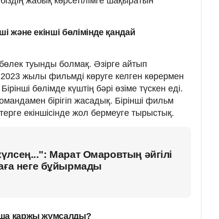
і біздің жабық көрсетілімге шақыратын
ші және екінші бөлімінде қандай
 бөлек туынды болмақ. Әзірге айтып
. 2023 жылы фильмді көруге келген көрермен
ірінші бөлімде күштің бәрі өзіме түскен еді.
командамен бірігіп жасадық. Бірінші фильм
ктерге екіншісінде жол бермеуге тырыстық.
лсең...": Марат Омаровтың әйгілі
ваға неге бұйырмады
нша қаржы жұмсалды?