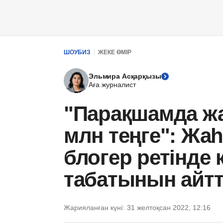
ШОУБИЗ
ЖЕКЕ ӨМІР
Эльмира Асқарқызы
Аға журналист
"Парақшамда жа
млн теңге": Жа
блогер ретінде
табатынын айт
Жарияланған күні:
31 желтоқсан 2022, 12:16