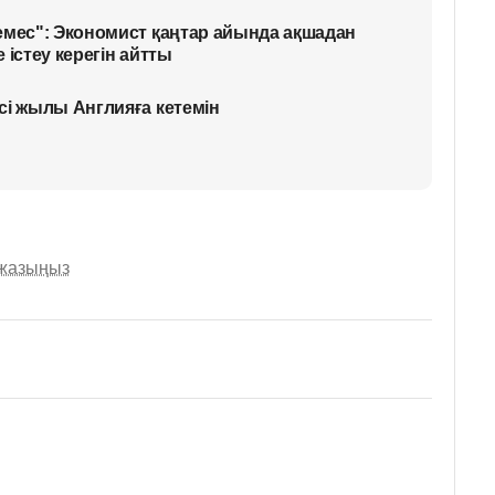
емес": Экономист қаңтар айында ақшадан
 істеу керегін айтты
сі жылы Англияға кетемін
 жазыңыз