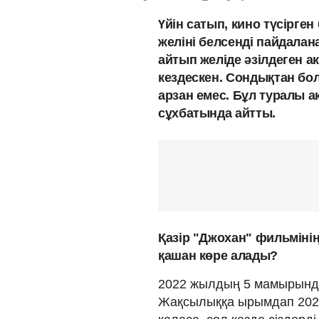
Үйін сатып, кино түсірген
желіні белсенді пайдалан
айтып желіде әзілдеген 
кездескен. Сондықтан б
арзан емес. Бұл туралы а
сұхбатында айтты.
Қазір "Джохан" фильмінің
қашан көре алады?
2022 жылдың 5 мамырында 
Жақсылыққа ырымдап 2023