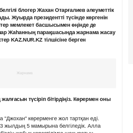
 белгілі блогер Жахан Отарғалиев әлеуметтік
ады. Жуырда президентті түсінде көргенін
актер мемлекет басшысымен өңінде де
олар Жаһанның парақшасында жарнама жасау
ктер KAZ.NUR.KZ тілшісіне берген
 жалғасын түсіріп бітірдіңіз. Көрермен оны
"Джохан" көрерменге жол тартқан еді.
 жылдың 5 мамырына белгіледік. Алла