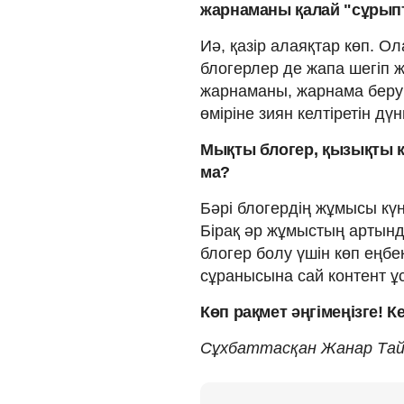
жарнаманы қалай "сұрып
Иә, қазір алаяқтар көп. О
блогерлер де жапа шегіп 
жарнаманы, жарнама беруш
өміріне зиян келтіретін д
Мықты блогер, қызықты 
ма?
Бәрі блогердің жұмысы күн
Бірақ әр жұмыстың артынд
блогер болу үшін көп еңбе
сұранысына сай контент ұ
Көп рақмет әңгімеңізге! 
Сұхбаттасқан Жанар Та