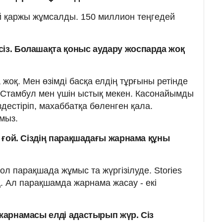
 қаржы жұмсалды. 150 миллион теңгедей
сіз. Болашақта қоныс аудару жоспарда жоқ
 жоқ. Мен өзімді басқа елдің тұрғыны ретінде
 Стамбул мен үшін ыстық мекен. Касонайымды
здестіріп, махаббатқа бөленген қала.
мыз.
і ғой. Сіздің парақшадағы жарнама құны
ол парақшада жұмыс та жүргізілуде. Stories
 Ал парақшамда жарнама жасау - екі
 жарнамасы елді адастырып жүр. Сіз