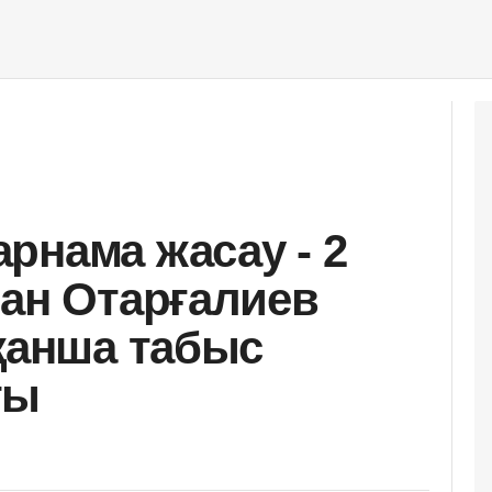
рнама жасау - 2
һан Отарғалиев
 қанша табыс
ты