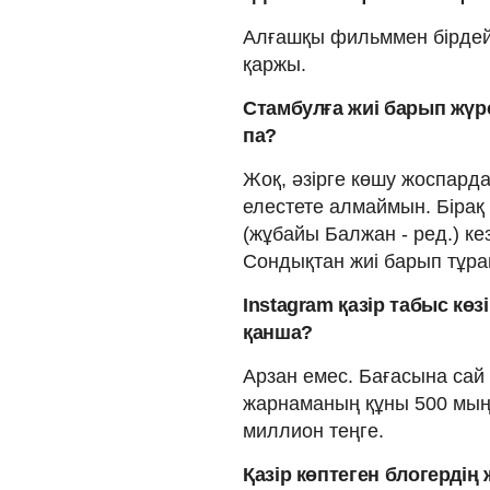
Алғашқы фильммен бірдей
қаржы.
Стамбулға жиі барып жүр
па?
Жоқ, әзірге көшу жоспарда
елестете алмаймын. Бірақ
(жұбайы Балжан - ред.) ке
Сондықтан жиі барып тұра
Instagram қазір табыс көз
қанша?
Арзан емес. Бағасына сай 
жарнаманың құны 500 мың.
миллион теңге.
Қазір көптеген блогердің