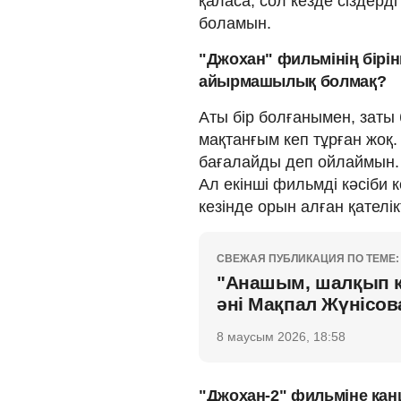
қаласа, сол кезде сіздерд
боламын.
"Джохан" фильмінің бірін
айырмашылық болмақ?
Аты бір болғанымен, заты
мақтанғым кеп тұрған жоқ
бағалайды деп ойлаймын. Б
Ал екінші фильмді кәсіби 
кезінде орын алған қателі
СВЕЖАЯ ПУБЛИКАЦИЯ ПО ТЕМЕ:
"Анашым, шалқып кү
әні Мақпал Жүнісо
8 маусым 2026, 18:58
"Джохан-2" фильміне қа