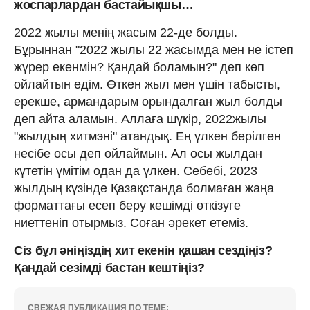
жоспарлардан бастайықшы…
2022 жылы менің жасым 22-де болды.
Бұрыннан "2022 жылы 22 жасымда мен не істеп
жүрер екенмін? Қандай боламын?" деп көп
ойлайтын едім. Өткен жыл мен үшін табысты,
ерекше, армандарым орындалған жыл болды
деп айта аламын. Аллаға шүкір, 2022жылы
"жылдың хитмэні" атандық. Ең үлкен берілген
несібе осы деп ойлаймын. Ал осы жылдан
күтетін үмітім одан да үлкен. Себебі, 2023
жылдың күзінде Қазақстанда болмаған жаңа
форматтағы есеп беру кешімді өткізуге
ниеттеніп отырмыз. Соған әрекет етеміз.
Сіз бұл әніңіздің хит екенін қашан сездіңіз?
Қандай сезімді бастан кештіңіз?
СВЕЖАЯ ПУБЛИКАЦИЯ ПО ТЕМЕ: