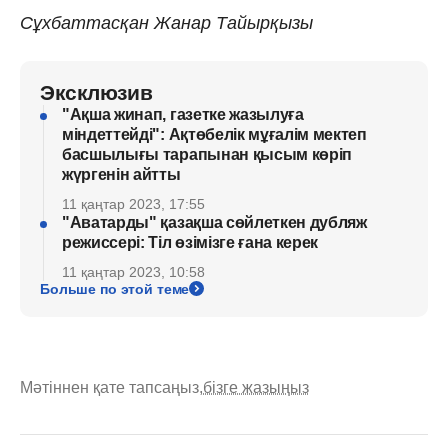
Сұхбаттасқан Жанар Тайырқызы
Эксклюзив
"Ақша жинап, газетке жазылуға
міндеттейді": Ақтөбелік мұғалім мектеп
басшылығы тарапынан қысым көріп
жүргенін айтты
11 қаңтар 2023, 17:55
"Аватарды" қазақша сөйлеткен дубляж
режиссері: Тіл өзімізге ғана керек
11 қаңтар 2023, 10:58
Больше по этой теме
Мәтіннен қате тапсаңыз,
бізге жазыңыз