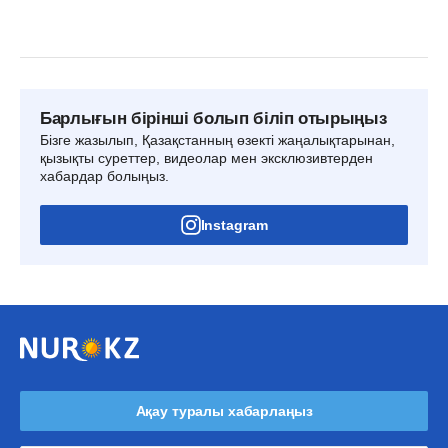
Барлығын бірінші болып біліп отырыңыз
Бізге жазылып, Қазақстанның өзекті жаңалықтарынан,
қызықты суреттер, видеолар мен эксклюзивтерден
хабардар болыңыз.
Instagram
Ақау туралы хабарлаңыз