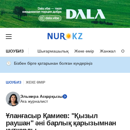
ШОУБИЗ
Шығармашылық
Жеке өмір
Жанжал
Оқыс
Бізбен бірге қатарынан болған күндеріңіз
ШОУБИЗ
ЖЕКЕ ӨМІР
Эльмира Асқарқызы
Аға журналист
Ұланғасыр Қамиев: "Қызыл
раушан" әні барлық қарызымнан