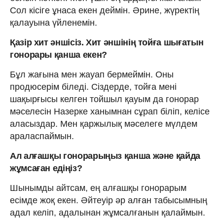
Сол кісіге ұнаса екен деймін. Әрине, жүректің
қалауына үйленемін.
Қазір хит әншісіз. Хит әншінің тойға шығатын
гонорары қанша екен?
Бұл жағына мен жауап бермеймін. Оны
продюсерім біледі. Сіздерде, тойға мені
шақырғысы келген тойшыл қауым да гонорар
мәселесін Назерке ханымнан сұрап біліп, келісе
аласыздар. Мен қаржылық мәселеге мүлдем
араласпаймын.
Ал алғашқы гонорарыңыз қанша және қайда
жұмсаған едіңіз?
Шынымды айтсам, ең алғашқы гонорарым
есімде жоқ екен. Әйтеуір әр алған табысымның
адал келіп, адалынан жұмсалғанын қалаймын.