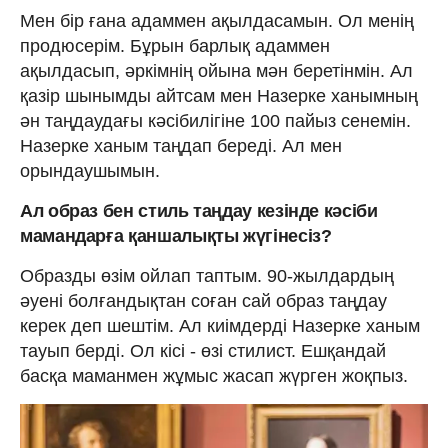
Мен бір ғана адаммен ақылдасамын. Ол менің
продюсерім. Бұрын барлық адаммен
ақылдасып, әркімнің ойына мән беретінмін. Ал
қазір шынымды айтсам мен Назерке ханымның
ән таңдаудағы кәсібилігіне 100 пайыз сенемін.
Назерке ханым таңдап береді. Ал мен
орындаушымын.
Ал образ бен стиль таңдау кезінде кәсіби
мамандарға қаншалықты жүгінесіз?
Образды өзім ойлап таптым. 90-жылдардың
әуені болғандықтан соған сай образ таңдау
керек деп шештім. Ал киімдерді Назерке ханым
тауып берді. Ол кісі - өзі стилист. Ешқандай
басқа маманмен жұмыс жасап жүрген жоқпыз.