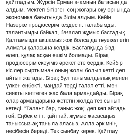
қайтпадым. Жүрсін Ерман ағамның батасын да
алдым. Мектеп бітірген соң жоғары оқу орнында
экономика бағытында білім алдым. Кейін
Назерке продюсерім кездесіп, талабымды,
талантымды байқап, бағалап жұмыс бастадық.
Қалтамызда ақшамыз жоқ болса да тәуекел етіп
Алматы қаласына келдік. Бастапқыда бізді
елеп, құлақ асқан ешкім болмады. Бірақ
продюсерім екеуіміз әрекет ете бердік. Кейбір
кісілер сыртымнан оның жолы болып кетті деп
айтып жатады. Бірақ бұл танымалдылық менен
үлкен еңбекті, маңдай терді талап етті. Мен
сияқты көптеген жас бала армандайды. Бірақ
олар армандарына жететін жолда тез сынып
кетеді. "Талант бар, таныс жоқ" деп көп айтады
ғой. Еңбек етіп, қайтпай, жұмыс жасасаңыз
таныссыз-ақ таныла аласыз. Алла әркімнің
несібесін береді. Тек сынбау керек. Қайтпау