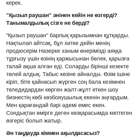
керек.
"Қызыл раушан" әнінен кейін не өзгерді?
Танымалдылық сізге не берді?
"Қызыл раушан" барлық қарызымнан құтқарды.
Нақтылап айтсақ, бұл хитке дейін менің
продюсерім Назерке ханым өнерімізді аяққа
тұрғызу үшін өзінің қаржысынан бөлек, қарызға
талай ақша алған еді. Соларды бірінші кезекте
төлей алдық. Табыс көзіне айналды. Өзім ішіне
кіріп, біте қайнасып жүрген соң бала кезімнен
теледидардан көрген жалт-жұлт еткен шоу
бизнестің көбі көзбояушылық екенін аңғардым.
Мен қарағандай бәрі әдемі емес екен.
Сондықтан өмірге деген көзқарасымда көптеген
өзгеріс болып жатыр.
Ән таңдауда кіммен ақылдасасыз?