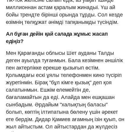
миллионнан астам қаралым жинадыі. Үш ай
бойы трендте бірінші орында тұрды. Сол кезде
өзімнің төлқұжат әнімді тапқанымды түсіндім.
Ал бұған дейін қай салада жұмыс жасап
едіңіз?
Мен Қарағанды облысы Шет ауданы Талды
деген ауылда туғанмын. Бала кезімнен әншілік
пен актерлікке ерекше қызығып өстім.
Қолымдағы ескі ұялы телефонмен кино түсіріп
жүретінмін. Бірақ "бұл кімге қызық" деп қоя
салатынмын. Ешкім елемейтін де,
бағаламайтын да еді. Алайда мен ешқашан
сынбадым. Әрдайым "халықтың баласы"
болып, көптің ілтипатына бөлену үшін әрекет
ете бердім. Дидар Қамиев ағамның ізін қуып, он
жыл айтыстым. Ол айтыстардан да жүлдесіз