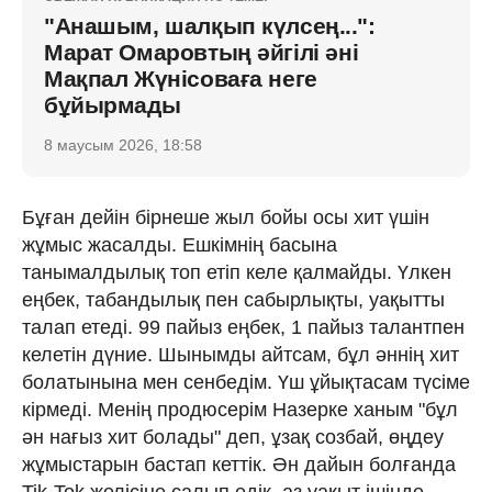
"Анашым, шалқып күлсең...":
Марат Омаровтың әйгілі әні
Мақпал Жүнісоваға неге
бұйырмады
8 маусым 2026, 18:58
Бұған дейін бірнеше жыл бойы осы хит үшін
жұмыс жасалды. Ешкімнің басына
танымалдылық топ етіп келе қалмайды. Үлкен
еңбек, табандылық пен сабырлықты, уақытты
талап етеді. 99 пайыз еңбек, 1 пайыз талантпен
келетін дүние. Шынымды айтсам, бұл әннің хит
болатынына мен сенбедім. Үш ұйықтасам түсіме
кірмеді. Менің продюсерім Назерке ханым "бұл
ән нағыз хит болады" деп, ұзақ созбай, өңдеу
жұмыстарын бастап кеттік. Ән дайын болғанда
Tik-Tok желісіне салып едік, аз уақыт ішінде