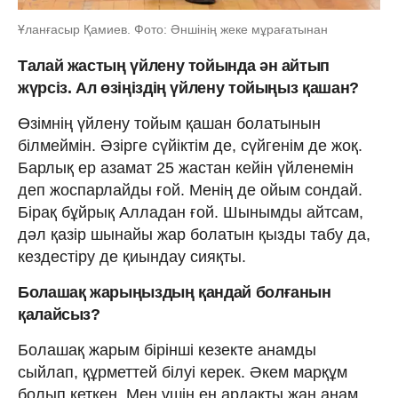
Ұланғасыр Қамиев. Фото: Әншінің жеке мұрағатынан
Талай жастың үйлену тойында ән айтып
жүрсіз. Ал өзіңіздің үйлену тойыңыз қашан?
Өзімнің үйлену тойым қашан болатынын
білмеймін. Әзірге сүйіктім де, сүйгенім де жоқ.
Барлық ер азамат 25 жастан кейін үйленемін
деп жоспарлайды ғой. Менің де ойым сондай.
Бірақ бұйрық Алладан ғой. Шынымды айтсам,
дәл қазір шынайы жар болатын қызды табу да,
кездестіру де қиындау сияқты.
Болашақ жарыңыздың қандай болғанын
қалайсыз?
Болашақ жарым бірінші кезекте анамды
сыйлап, құрметтей білуі керек. Әкем марқұм
болып кеткен. Мен үшін ең ардақты жан анам.