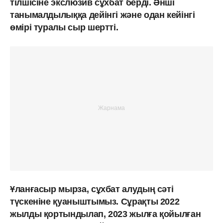
тілшісіне экслюзив сұхбат берді. Әнші
танымалдылыққа дейінгі және одан кейінгі
өмірі туралы сыр шертті.
Ұланғасыр мырза, сұхбат алудың сәті
түскеніне қуаныштымыз. Сұрақты 2022
жылды қортындылап, 2023 жылға қойылған