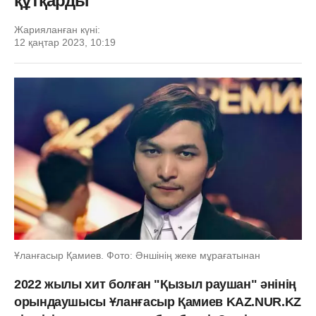
құтқарды
Жарияланған күні:
12 қаңтар 2023, 10:19
Ұланғасыр Қамиев. Фото: Әншінің жеке мұрағатынан
2022 жылы хит болған "Қызыл раушан" әнінің
орындаушысы Ұланғасыр Қамиев KAZ.NUR.KZ