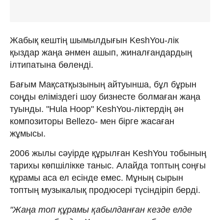
Жабық кештің шымылдығын KeshYou-лік
қыздар жаңа әнмен ашып, жиналғандардың
ілтипатына бөленді.
Бағым Мақсатқызының айтуынша, бұл бұрын
соңды еліміздегі шоу бизнесте болмаған жаңа
туынды. "Hula Hoop" KeshYou-ліктердің ән
композиторы Bellezo- мен бірге жасаған
жұмысы.
2006 жылы сәуірде құрылған KeshYou тобының
тарихы көпшілікке таныс. Алайда топтың соңғы
құрамы аса ел есінде емес. Мұның сырын
топтың музыкалық продюсері түсіндіріп берді.
"Жаңа топ құрамы қабылданған кезде елде