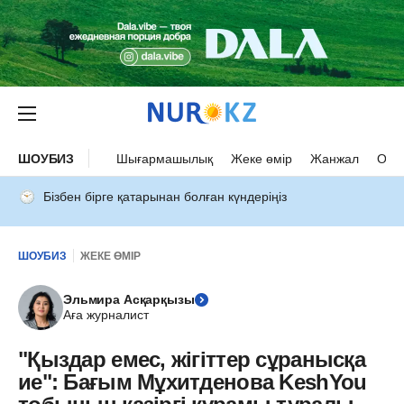
ШОУБИЗ
Шығармашылық
Жеке өмір
Жанжал
Оқыс
Бізбен бірге қатарынан болған күндеріңіз
ШОУБИЗ
ЖЕКЕ ӨМІР
Эльмира Асқарқызы
Аға журналист
"Қыздар емес, жігіттер сұранысқа
ие": Бағым Мұхитденова KeshYou