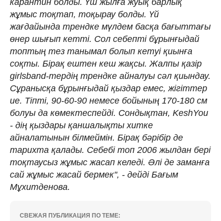
карантин болды. Үш жылға жуық барлық
жұмыс тоқтап, тоқырау болды. Үй
жағдайында трендке мүлдем басқа бағыттағы
өнер шығып кетті. Сол себепті бұрынғыдай
топтың тез танымал болып кетуі қиынға
соқты. Бірақ ештен кеш жақсы. Жалпы қазір
girlsband-тердің трендке айналуы сәл қиындау.
Сұранысқа бұрынғыдай қыздар емес, жігіттер
ие. Тіпті, 90-60-90 немесе бойының 170-180 см
болуы да көмектеспейді. Сондықтан, KeshYou
- дің қыздары қаншалықты хитке
айналатынын білмеймін. Бірақ бәрібір де
тарихта қалады. Себебі топ 2006 жылдан бері
тоқтаусыз жұмыс жасап келеді. Әлі де заманға
сай жұмыс жасай бермек", - дейді Бағым
Мұхитденова.
СВЕЖАЯ ПУБЛИКАЦИЯ ПО ТЕМЕ: