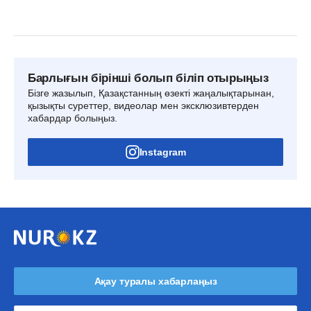
Барлығын бірінші болып біліп отырыңыз
Бізге жазылып, Қазақстанның өзекті жаңалықтарынан,
қызықты суреттер, видеолар мен эксклюзивтерден
хабардар болыңыз.
Instagram
Ақау туралы хабарлаңыз