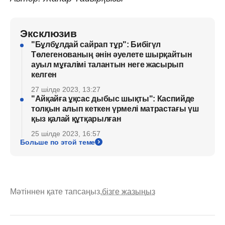
Эксклюзив
"Бұлбұлдай сайрап тұр": Бибігүл
Төлегенованың әнін әуелете шырқайтын
ауыл мұғалімі талантын неге жасырып
келген
27 шілде 2023, 13:27
"Айқайға ұқсас дыбыс шықты": Каспийде
толқын алып кеткен үрмелі матрастағы үш
қыз қалай құтқарылған
25 шілде 2023, 16:57
Больше по этой теме
Мәтіннен қате тапсаңыз,
бізге жазыңыз