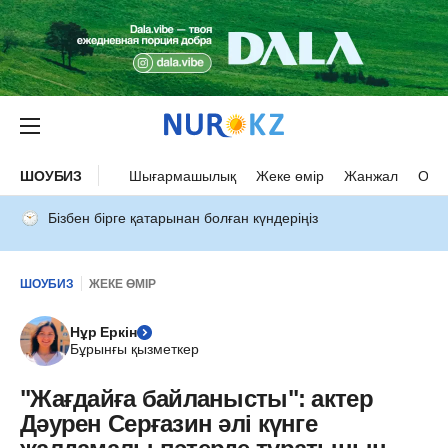
ШОУБИЗ
Шығармашылық
Жеке өмір
Жанжал
Оқыс
Бізбен бірге қатарынан болған күндеріңіз
ШОУБИЗ
ЖЕКЕ ӨМІР
Нұр Еркін
Бұрынғы қызметкер
"Жағдайға байланысты": актер
Дәурен Серғазин әлі күнге