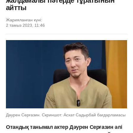
жалдамалы пәтерде тұратынын
айтты
Жарияланған күні:
2 тамыз 2023, 11:46
Дәурен Серғазин. Скриншот: Асхат Садырбай бағдарламасы
Отандық танымал актер Дәурен Серғазин әлі