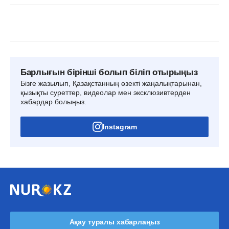
Барлығын бірінші болып біліп отырыңыз
Бізге жазылып, Қазақстанның өзекті жаңалықтарынан,
қызықты суреттер, видеолар мен эксклюзивтерден
хабардар болыңыз.
Instagram
Ақау туралы хабарлаңыз