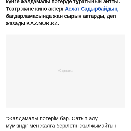
күнге жалдамалы пәтерде тұратынын айтты.
Театр және кино актері
Асхат Садырбайдың
бағдарламасында жан сырын ақтарды, деп
жазады KAZ.NUR.KZ.
"Жалдамалы пәтерім бар. Сатып алу
мүмкіндігімен жалға берілетін жылжымайтын