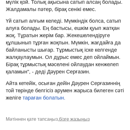
мүлік қой. Толық ақысына сатып алсаң болады.
Жалдамалы пәтер, бірақ сенікі емес.
Үй сатып алғым келеді. Мүмкіндік болса, сатып
алуға болады. Ең бастысы, ешкім қуып жатқан
жоқ. Тұратын жерім бар. Жекешелендіруге
құлшынып тұрған жоқпын. Мүмкін, жағдайға да
байланысты шығар. Тұрмыстық іске келгенде
жалқаулаумын. Ол дұрыс емес деп ойлаймын.
Бірақ тұрмыстық мәселені ойлаудан кенжелеп
қаламын", - деді Дәурен Серғазин.
Айта кетейік, осыған дейін Дәурен Серғазиннің
той төрінде белгісіз арумен жарыса билеген сәті
желіге
тараған болатын.
Мәтіннен қате тапсаңыз,
бізге жазыңыз