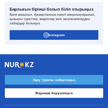
Барлығын бірінші болып біліп отырыңыз
Бізге жазылып, Қазақстанның өзекті жаңалықтарынан,
қызықты суреттер, видеолар мен эксклюзивтерден
хабардар болыңыз.
Instagram
Ақау туралы хабарлаңыз
Жарнама берушілерге