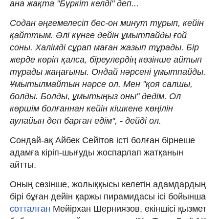
ана жақта "Бүркіт келді" деп...
Содан әңгемелесіп бес-он минут тұрып, кейін
қайттым. Әлі күнге дейін ұмытпайды ғой
соны. Халімді сұрап маған жазып тұрады. Бір
жерде көріп қалса, біреулердің көзінше айтып
тұрады жаңағыны. Ондай нәрсені ұмытпайды.
Ұмытылмайтын нәрсе ол. Мен "қоя салшы,
болды. Болды, ұмытыңыз оны" дедім. Ол
көршім болғаннан кейін кішкене көңілін
аулайын деп барған едім", - дейді ол.
Сондай-ақ Айбек Сейітов істі болған бірнеше
адамға кіріп-шығуды жоспарлап жатқанын
айтты.
Оның сөзінше, жолыққысы келетін адамдардың
бірі бұған дейін қаржы пирамидасы ісі бойынша
сотталған
Мейірхан Шерниязов, екіншісі қызмет