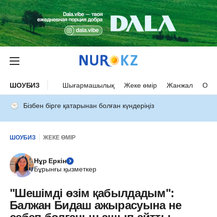
ШОУБИЗ
Шығармашылық
Жеке өмір
Жанжал
Оқыс
Бізбен бірге қатарынан болған күндеріңіз
ШОУБИЗ
ЖЕКЕ ӨМІР
Нұр Еркін
Бұрынғы қызметкер
"Шешімді өзім қабылдадым":
Балжан Бидаш ажырасуына не