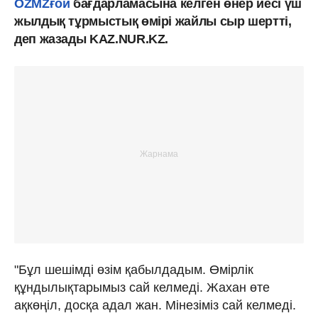
OZMZғой
бағдарламасына келген өнер иесі үш
жылдық тұрмыстық өмірі жайлы сыр шертті,
деп жазады KAZ.NUR.KZ.
"Бұл шешімді өзім қабылдадым. Өмірлік
құндылықтарымыз сай келмеді. Жахан өте
ақкөңіл, досқа адал жан. Мінезіміз сай келмеді.