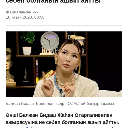
себеп болғанын ашып айтты
Жарияланған күні:
16 қазан 2023, 08:50
Балжан Бидаш. Видеодан кадр : OZMZғой бағдарламасы
Әнші Балжан Бидаш Жаһан Отарғалиевпен
ажырасуына не себеп болғанын ашып айтты.