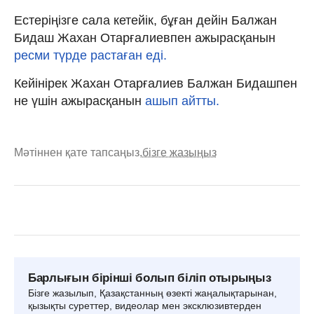
Естеріңізге сала кетейік, бұған дейін Балжан
Бидаш Жахан Отарғалиевпен ажырасқанын
ресми түрде растаған еді.
Кейінірек Жахан Отарғалиев Балжан Бидашпен
не үшін ажырасқанын
ашып айтты.
Мәтіннен қате тапсаңыз,
бізге жазыңыз
Барлығын бірінші болып біліп отырыңыз
Бізге жазылып, Қазақстанның өзекті жаңалықтарынан,
қызықты суреттер, видеолар мен эксклюзивтерден