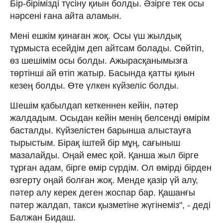
Бір-бірімізді түсіну қиын болды. Әзірге тек осы
нәрсені ғана айта аламын.
Мені ешкім қинаған жоқ. Осы үш жылдық
тұрмыста есейдім деп айтсам болады. Сөйтіп,
өз шешімім осы болды. Ажырасқанымызға
төртінші ай өтіп жатыр. Басында қатты қиын
кезең болды. Өте үлкен күйзеліс болды.
Шешім қабылдап кеткеннен кейін, пәтер
жалдадым. Осыдан кейін менің белсенді өмірім
басталды. Күйзелістен барынша алыстауға
тырыстым. Бірақ іштей бір мұң, сағыныш
мазалайды. Оңай емес қой. Қанша жыл бірге
тұрған адам, бірге өмір сүрдім. Ол өмірді бірден
өзгерту оңай болған жоқ. Менде қазір үй алу,
пәтер алу керек деген жоспар бар. Қашанғы
пәтер жалдап, такси қызметіне жүгінеміз", - деді
Балжан Бидаш.