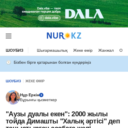
ШОУБИЗ
Шығармашылық
Жеке өмір
Жанжал
Оқыс
Бізбен бірге қатарынан болған күндеріңіз
ШОУБИЗ
ЖЕКЕ ӨМІР
Нұр Еркін
Бұрынғы қызметкер
"Аузы дуалы екен": 2000 жылы
тойда Димашты "Халық әртісі" деп