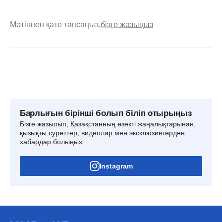
Мәтіннен қате тапсаңыз,
бізге жазыңыз
Барлығын бірінші болып біліп отырыңыз
Бізге жазылып, Қазақстанның өзекті жаңалықтарынан,
қызықты суреттер, видеолар мен эксклюзивтерден
хабардар болыңыз.
Instagram