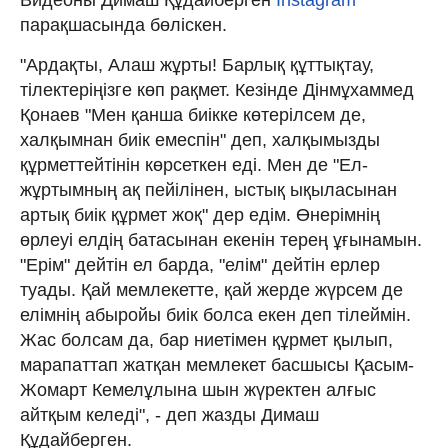
парақшасында бөліскен.
"Ардақты, Алаш жұрты! Барлық құттықтау,
тілектеріңізге көп рақмет. Кезінде Дінмұхаммед
Қонаев "Мен қанша биікке көтерілсем де,
халқымнан биік емеспін" деп, халқымызды
құрметтейтінін көрсеткен еді. Мен де "Ел-
жұртымның ақ пейілінен, ыстық ықыласынан
артық биік құрмет жоқ" дер едім. Өнерімнің
өрлеуі елдің батасынан екенін терең ұғынамын.
"Ерім" дейтін ел барда, "елім" дейтін ерлер
туады. Қай мемлекетте, қай жерде жүрсем де
елімнің абыройы биік болса екен деп тілеймін.
Жас болсам да, бар ниетімен құрмет қылып,
марапаттап жатқан мемлекет басшысы Қасым-
Жомарт Кемелұлына шын жүректен алғыс
айтқым келеді", - деп жазды Димаш
Құдайберген.