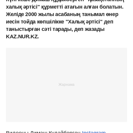
халық әртісі" құрметті атағын алған болатын.
Желіде 2000 жылы асабаның танымал өнер
иесін тойда көпшілікке "Халық әртісі" деп
таныстырған сәті тарады, деп жазады
KAZ.NUR.KZ.
Видеоны Димаш Құдайберген
Instagram