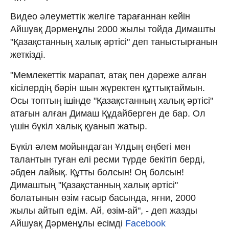
Видео әлеуметтік желіге тарағаннан кейін
Айшуақ Дәрменұлы 2000 жылы тойда Димашты
"Қазақстанның халық әртісі" деп таныстырғанын
жеткізді.
"Мемлекеттік марапат, атақ пен дәреже алған
кісілердің бәрін шын жүректен құттықтаймын.
Осы топтың ішінде "Қазақстанның халық әртісі"
атағын алған Димаш Құдайберген де бар. Ол
үшін бүкіл халық қуанып жатыр.
Бүкіл әлем мойындаған Ұлдың еңбегі мен
талантын туған елі ресми түрде бекітіп берді,
әбден лайық. Құтты болсын! Оң болсын!
Димаштың "Қазақстанның халық әртісі"
болатынын өзім ғасыр басында, яғни, 2000
жылы айтып едім. Ай, өзім-ай", - деп жазды
Айшуақ Дәрменұлы есімді
Facebook