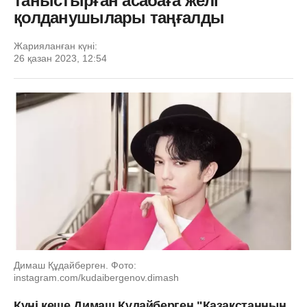
таныстырған асабаға желі
қолданушылары таңғалды
Жарияланған күні:
26 қазан 2023, 12:54
Димаш Құдайберген. Фото:
instagram.com/kudaibergenov.dimash
Күні кеше Димаш Құдайберген "Қазақстанның