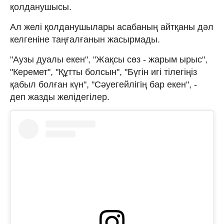
қолданушысы.
Ал желі қолданушылары асабаның айтқаны дәл
келгеніне таңғалғанын жасырмады.
"Аузы дуалы екен", "Жақсы сөз - жарым ырыс",
"Керемет", "Құтты болсын", "Бүгін игі тілегіңіз
қабыл болған күн", "Сәуегейлігің бар екен", -
деп жазды желідегілер.