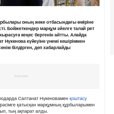
ұрбылары оның жеке отбасындағы өміріне
сті. Бойжеткендер марқұм әйелге талай рет
ырасуға кеңес бергенін айтты. Алайда
т Нүкенова күйеуіне үнемі кешіріммен
сенім білдірген, деп хабарлайды
влодарда Салтанат Нүкеновамен
қоштасу
і рәсімге қатысқан марқұмның құрбыларымен
лып, тың ақпарат алды.