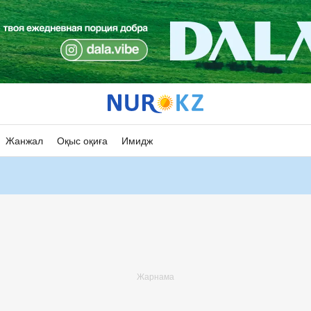
Жанжал
Оқыс оқиға
Имидж