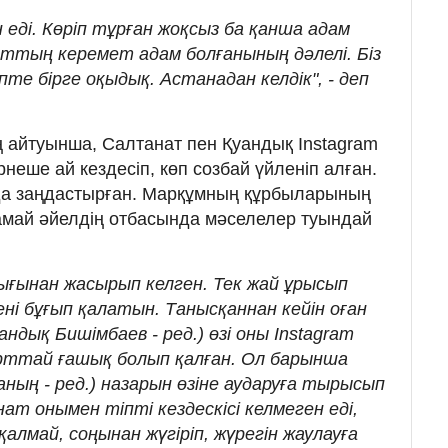
 еді. Көріп тұрған жоқсыз ба қанша адам
ттың керемет адам болғанының дәлелі. Біз
е бірге оқыдық. Астанадан келдік", - деп
айтуынша, Салтанат пен Қуандық Instagram
неше ай кездесіп, көп созбай үйленіп алған.
а заңдастырған. Марқұмның құрбыларының
ұзамай әйелдің отбасында мәселелер туындай
ығынан жасырып келген. Тек жай ұрысып
ені бұғып қалатын. Танысқаннан кейін оған
ндық Бишімбаев - ред.) өзі оны Instagram
ырттай ғашық болып қалған. Ол барынша
ың - ред.) назарын өзіне аударуға тырысып
нат онымен тіпті кездескісі келмеген еді,
 қалмай, соңынан жүгіріп, жүрегін жаулауға