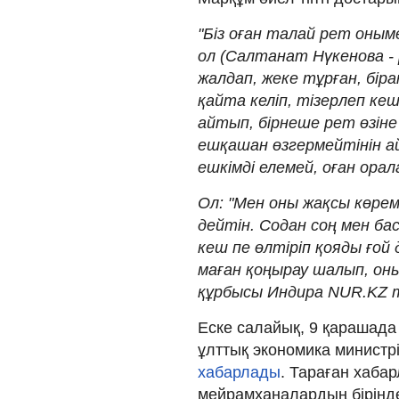
"Біз оған талай рет оным
ол (Салтанат Нүкенова - 
жалдап, жеке тұрған, біра
қайта келіп, тізерлеп ке
айтып, бірнеше рет өзіне
ешқашан өзгермейтінін ай
ешкімді елемей, оған орала
Ол: "Мен оны жақсы көремі
дейтін. Содан соң мен ба
кеш пе өлтіріп қояды ғой 
маған қоңырау шалып, оны
құрбысы Индира NUR.KZ т
Еске салайық, 9 қарашада
ұлттық экономика министр
хабарлады
. Тараған хаба
мейрамханалардың бірінде