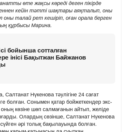
анатты өте жақсы көреді деген пікірде
згеннен кейін тәтті шақтары аяқталып, оны
л оны талай рет кешіріп, оған орала берген
ның құрбысы Марина.
ісі бойынша сотталған
ре інісі Бақытжан Байжанов
ды
, Салтанат Нүкенова тәулігіне 24 сағат
ге болған. Сонымен қатар бойжеткендер экс-
 оның көзіне шөп салмағанын айтып, желіде
шығарды. Олардың сөзінше, Салтанат Нүкенова
сүйген әрі толық бақылауында болған.
ымен қарым-қатынасын да суытқан.