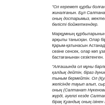
"Ол керемет құрбы болған
жиналғанын. Бұл Салтана
оның достарымыз, мектепт
бөлісті бойжеткендер.
Марқұмның құрбыларының 
арқылы танысқан. Олар бір
Қарым-қатынасын Астанад
сөзіне сенсек, олар көп 
бастағанынан сезіктенген.
"Алғашында ол мұны барл
қалдық дейтін, біраз дүни
тыным бермейтін. Ол (Қуа
желісінде тауып алып, с
оның (Салтанат Нүкенован
жүрді, әуелгі кезде Салта
бірақ Қуандық оның ізінен