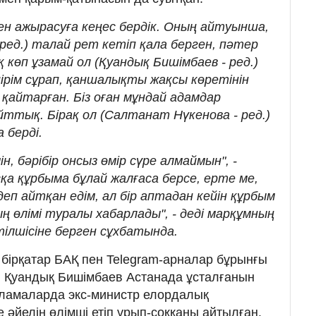
ен ажырасуға кеңес бердік. Оның айтуынша,
ред.) талай рет кетіп қала берген, пәтер
қ көп ұзамай ол (Қуандық Бишімбаев - ред.)
шірім сұрап, қаншалықты жақсы көретінін
 қайтарған. Біз оған мұндай адамдар
ттық. Бірақ ол (Салтанат Нүкенова - ред.)
 берді.
н, бәрібір онсыз өмір сүре алмаймын", -
сқа құрбыма бұлай жалғаса берсе, ерте ме,
деп айтқан едім, ал бір аптадан кейін құрбым
ң өлімі туралы хабарлады", - деді марқұмның
ілшісіне берген сұхбатында.
 бірқатар БАҚ пен Telegram-арналар бұрынғы
і Қуандық Бишімбаев Астанада ұсталғанын
рламаларда экс-министр елордалық
 әйелін өлімші етіп ұрып-соққаны айтылған.