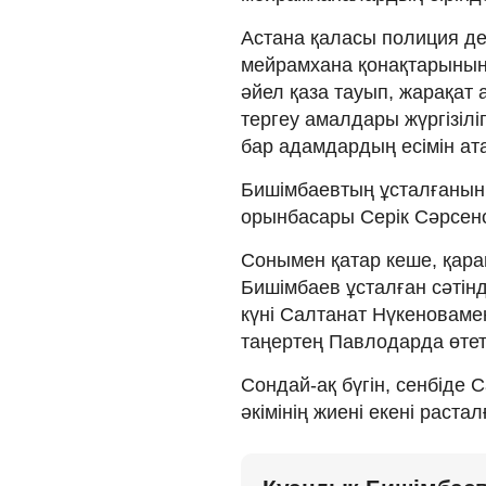
Астана қаласы полиция д
мейрамхана қонақтарының
әйел қаза тауып, жарақат 
тергеу амалдары жүргізіл
бар адамдардың есімін ат
Бишімбаевтың ұсталғанын т
орынбасары Серік Сәрсе
Сонымен қатар кеше, қара
Бишімбаев ұсталған сәтінде
күні Салтанат Нүкеновамен
таңертең Павлодарда өтет
Сондай-ақ бүгін, сенбіде
әкімінің жиені екені раста