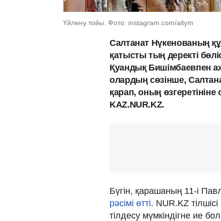
Үйлену тойы. Фото: instagram.com/aitym
Салтанат Нүкенованың қ
қатысты тың деректі бөлі
Қуандық Бишімбаевпен аж
олардың сөзінше, Салтана
қарап, оның өзгеретініне 
KAZ.NUR.KZ.
Бүгін, қарашаның 11-і Па
рәсімі өтті
. NUR.KZ тілшіс
тілдесу мүмкіндігне ие бо