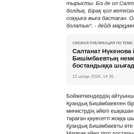
тырысты. Біз де ол Салт
болдық. Бірақ қол жеткі
соққыға жыға бастаған. О
болатын", - дейді марқұм
СВЕЖАЯ ПУБЛИКАЦИЯ ПО ТЕМЕ:
Салтанат Нүкенова 
Бишімбаевтың неме
бостандыққа шыға
22 шілде 2026, 14:36
Бойжеткендердің айтуынша
Қуандық Бишімбаевпен бір
министрдің әйелі ешқашан
тараған қауесетті жоққа 
Қуандық Бишімбаевты өте 
Марқұм әйел тіпті достар