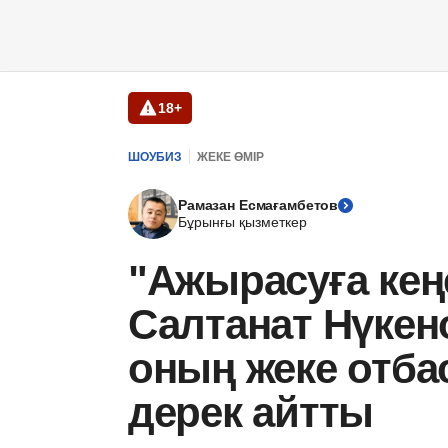
18+
ШОУБИЗ
ЖЕКЕ ӨМІР
Рамазан Есмағамбетов
Бұрынғы қызметкер
"Ажырасуға кең
Салтанат Нүке
оның жеке отба
дерек айтты