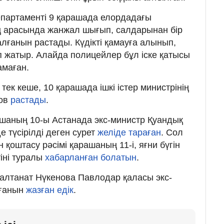
епартаменті 9 қарашада елордадағы
 арасында жанжал шығып, салдарынан бір
алғанын растады. Күдікті қамауға алынып,
іп жатыр. Алайда полицейлер бұл іске қатысы
амаған.
ек кеше, 10 қарашада ішкі істер министрінің
нов
растады
.
шаның 10-ы Астанада экс-министр Қуандық
 түсірілді деген сурет
желіде тараған
. Сол
 қоштасу рәсімі қарашаның 11-і, яғни бүгін
іні туралы
хабарланған болатын
.
 Салтанат Нүкенова Павлодар қаласы экс-
лғанын
жазған едік
.