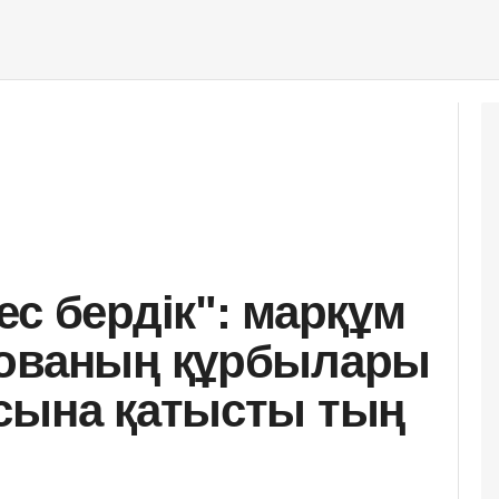
ес бердік": марқұм
нованың құрбылары
сына қатысты тың