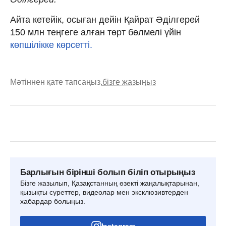
Айта кетейік, осыған дейін Қайрат Әділгерей
150 млн теңгеге алған төрт бөлмелі үйін
көпшілікке көрсетті.
Мәтіннен қате тапсаңыз,
бізге жазыңыз
Барлығын бірінші болып біліп отырыңыз
Бізге жазылып, Қазақстанның өзекті жаңалықтарынан,
қызықты суреттер, видеолар мен эксклюзивтерден
хабардар болыңыз.
Instagram