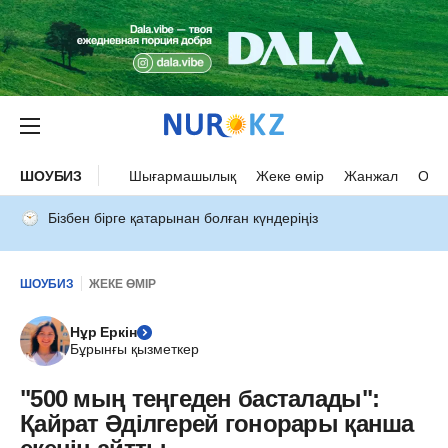
ШОУБИЗ
Шығармашылық
Жеке өмір
Жанжал
Оқыс
Бізбен бірге қатарынан болған күндеріңіз
ШОУБИЗ
ЖЕКЕ ӨМІР
Нұр Еркін
Бұрынғы қызметкер
"500 мың теңгеден басталады":
Қайрат Әділгерей гонорары қанша