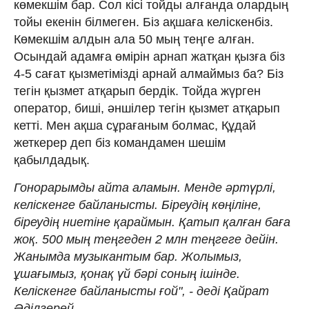
көмекшім бар. Сол кісі тойды алғанда олардың
тойы екенін білмеген. Біз ақшаға келіскенбіз.
Көмекшім алдын ала 50 мың теңге алған.
Осындай адамға өмірін арнап жатқан қызға біз
4-5 сағат қызметімізді арнай алмаймыз ба? Біз
тегін қызмет атқарып бердік. Тойда жүрген
оператор, биші, әншілер тегін қызмет атқарып
кетті. Мен ақша сұрағаным болмас, Құдай
жеткерер деп біз командамен шешім
қабылдадық.
Гонорарымды айта аламын. Менде әртүрлі,
келіскенге байланысты. Біреудің көңіліне,
біреудің ниетіне қараймын. Қатып қалған баға
жоқ. 500 мың теңгеден 2 млн теңгеге дейін.
Жанымда музыкантым бар. Жолымыз,
ұшағымыз, қонақ үй бәрі соның ішінде.
Келіскенге байланысты ғой", - деді Қайрат
Әділгерей.