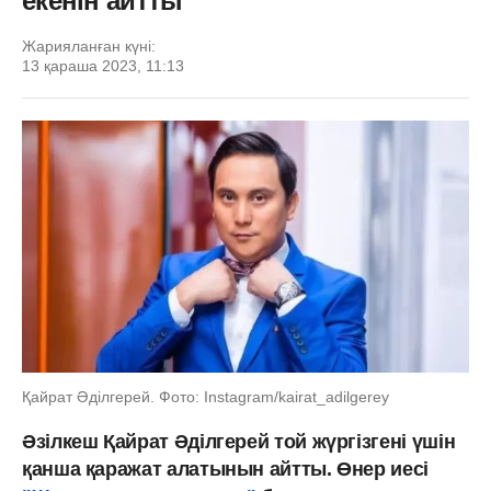
екенін айтты
Жарияланған күні:
13 қараша 2023, 11:13
Қайрат Әділгерей. Фото: Instagram/kairat_adilgerey
Әзілкеш Қайрат Әділгерей той жүргізгені үшін
қанша қаражат алатынын айтты. Өнер иесі