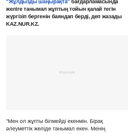
"Жұлдызды шаңырақта"
бағдарламасында
желіге танымал жұптың тойын қалай тегін
жүргізіп бергенін баяндап берді, деп жазады
KAZ.NUR.KZ.
"Мен ол жұпты білмейді екенмін. Бірақ
әлеуметтік желіде танымал екен. Менің