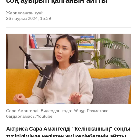
соң ауырып қалғанын айтты
Жарияланған күні:
26 наурыз 2024, 15:39
Сара Амангелді. Видеодан кадр: Айнұр Рахметова
бағдарламасы/Youtube
Актриса Сара Амангелді "Келінжанның" соңғы
түсірілімінде неліктен жиі көрінбегенін айтты.