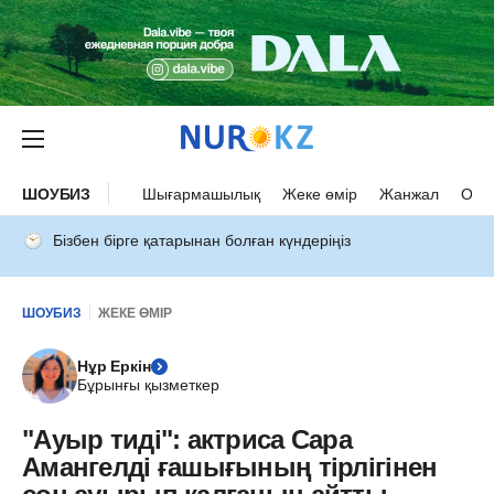
ШОУБИЗ
Шығармашылық
Жеке өмір
Жанжал
Оқыс
Бізбен бірге қатарынан болған күндеріңіз
ШОУБИЗ
ЖЕКЕ ӨМІР
Нұр Еркін
Бұрынғы қызметкер
"Ауыр тиді": актриса Сара
Амангелді ғашығының тірлігінен