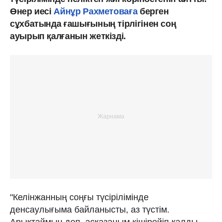
Өнер иесі
Айнұр Рахметоваға
берген
сұхбатында ғашығының тірлігінен соң
ауырып қалғанын жеткізді.
"Келінжанның соңғы түсірілімінде
денсаулығыма байланысты, аз түстім.
Арықтаймын деп, асқазаным кішірейіп қалды.