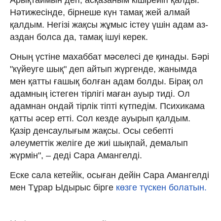
Нәтижесінде, бірнеше күн тамақ жей алмай
қалдым. Негізі жақсы жұмыс істеу үшін адам аз-
аздан болса да, тамақ ішуі керек.
Оның үстіне махаббат мәселесі де қинады. Бәрі
"күйеуге шық" деп айтып жүргенде, жанымда
мен қатты ғашық болған адам болды. Бірақ ол
адамның істеген тірлігі маған ауыр тиді. Ол
адамнан ондай тірлік тіпті күтпедім. Психикама
қатты әсер етті. Сол кезде ауырып қалдым.
Қазір денсаулығым жақсы. Осы себепті
әлеуметтік желіге де жиі шықпай, демалып
жүрмін", – деді Сара Амангелді.
Еске сала кетейік, осыған дейін Сара Амангелді
мен Тұрар Ыдырыс бірге
көзге түскен болатын.