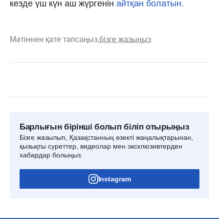
кезде үш күн аш жүргенін
айтқан болатын.
Мәтіннен қате тапсаңыз,
бізге жазыңыз
Барлығын бірінші болып біліп отырыңыз
Бізге жазылып, Қазақстанның өзекті жаңалықтарынан,
қызықты суреттер, видеолар мен эксклюзивтерден
хабардар болыңыз.
Instagram