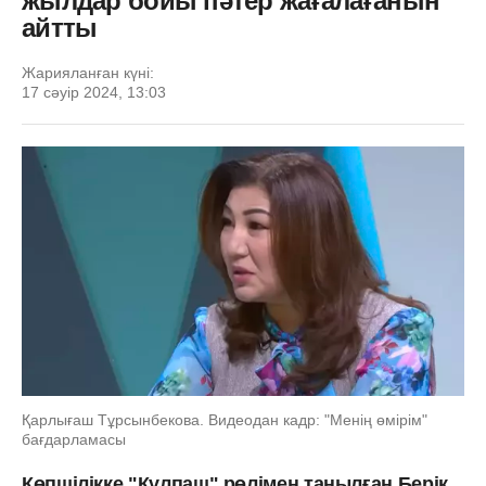
жылдар бойы пәтер жағалағанын
айтты
Жарияланған күні:
17 сәуір 2024, 13:03
Қарлығаш Тұрсынбекова. Видеодан кадр: "Менің өмірім"
бағдарламасы
Көпшілікке "Күлпаш" рөлімен танылған Берік