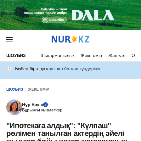
ШОУБИЗ
Шығармашылық
Жеке өмір
Жанжал
Оқыс
Бізбен бірге қатарынан болған күндеріңіз
ШОУБИЗ
ЖЕКЕ ӨМІР
Нұр Еркін
Бұрынғы қызметкер
"Ипотекаға алдық": "Күлпаш"
рөлімен танылған актердің әйелі