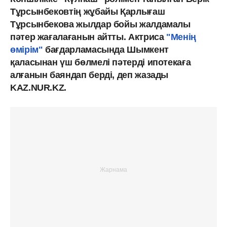
Тұрсынбековтің жұбайы Қарлығаш
Тұрсынбекова жылдар бойы жалдамалы
пәтер жағалағанын айтты. Актриса
"Менің
өмірім"
бағдарламасында Шымкент
қаласынан үш бөлмелі пәтерді ипотекаға
алғанын баяндап берді, деп жазады
KAZ.NUR.KZ.