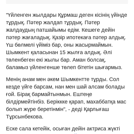
"Үйленген жылдары Құрмаш деген кісінің үйінде
тұрдық. Пәтер жалдап тұрдық. Пәтер
жалдаудың патшайымы едім. Кешеге дейін
пәтер жағаладық. Қазір ипотекаға пәтер алдық.
Үш бөлмелі үйіміз бар, оны жасырмаймын.
Шымкент қаласынан 15 жылға алдық. Әлі
төленбеген екі жылы бар. Аман болсақ,
баламыз үйленгенше төлеп бітетін шығармыз.
Менің анам мен әкем Шымкентте тұрды. Сол
кезде үйге барсам, нан мен шай алсам болады
ғой. Бірақ бармайтынмын. Ештеңе
білдірмейтінбіз. Беріккке қарап, махаббатқа мас
болып жүре беретінмін", - деді Қарлығаш
Тұрсынбекова.
Еске сала кетейік, осыған дейін актриса жүкті