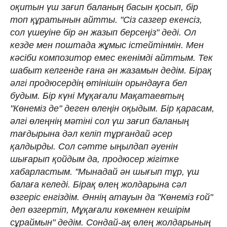
оқитын үш зағип баланың басын қосып, бір
топ құратынын айтты. "Сіз сазгер екенсіз,
сол үшеуіне бір ән жазып берсеңіз" деді. Ол
кезде мен поштада жұмыс істейтінмін. Мен
кәсіби композитор емес екенімді айттым. Тек
шабыт келгенде ғана ән жазамын дедім. Бірақ
әлгі продюсердің өтінішін орындауға бел
будым. Бір күні Мұқағали Мақатаевтың
"Көнеміз де" деген өлеңін оқыдым. Бір қарасам,
әлгі өлеңнің мәтіні сол үш зағип баланың
тағдырына дәл келіп тұрғандай әсер
қалдырды. Сол сәтте ыңылдап әуенін
шығарып қойдым да, продюсер жігітке
хабарластым. "Мынадай ән шығып тұр, үш
балаға келеді. Бірақ өлең жолдарына сәл
өзгеріс енгіздім. Әннің атауын да "Көнеміз ғой"
деп өзгертіп, Мұқағали көкемнен кешірім
сұраймын" дедім. Сондай-ақ өлең жолдарының