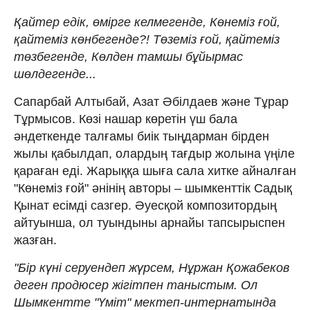
Қайтер едік, өмірге келмегенде,
Көнеміз ғой,
қайтеміз көнбегенде?!
Төземіз ғой, қайтеміз
төзбегенде,
Көлден тамшы бұйырмас
шөлдегенде...
Сапарбай Алтыбай, Азат Әбілдаев және Тұрар
Тұрмысов. Көзі нашар көретін үш бала
әндеткенде талғамы биік тыңдарман бірден
жылы қабылдап, олардың тағдыр жолына үңіле
қараған еді. Жарыққа шыға сала хитке айналған
"Көнеміз ғой" әнінің авторы – шымкенттік Садық
Қынат есімді сазгер. Әуесқой композитордың
айтуынша, ол туындыны арнайы тапсырыспен
жазған.
"Бір күні серуендеп жүрсем, Нұржан Қожабеков
деген продюсер жігітпен таныстым. Ол
Шымкентте "Үміт" мектеп-интернатында