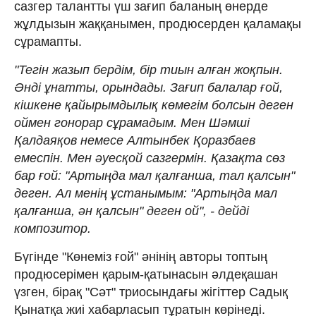
сазгер талантты үш зағип баланың өнерде
жұлдызын жаққанымен, продюсерден қаламақы
сұрамапты.
"Тегін жазып бердім, бір тиын алған жоқпын.
Әнді ұнатты, орындады. Зағип балалар ғой,
кішкене қайырымдылық көмегім болсын деген
оймен гонорар сұрамадым. Мен Шәмші
Қалдаяқов немесе Алтынбек Қоразбаев
емеспін. Мен әуесқой сазгермін. Қазақта сөз
бар ғой: "Артыңда мал қалғанша, тал қалсын"
деген. Ал менің ұстанымым: "Артыңда мал
қалғанша, ән қалсын" деген ой", - дейді
композитор.
Бүгінде "Көнеміз ғой" әнінің авторы топтың
продюсерімен қарым-қатынасын әлдеқашан
үзген, бірақ "Сәт" триосындағы жігіттер Садық
Қынатқа жиі хабарласып тұратын көрінеді.