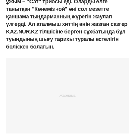
ұжым – "Сәт" триосы еді. Оларды елге
танытқан "Көнеміз ғой" әні сол мезетте
қаншама тыңдарманның жүрегін жаулап
үлгерді. Ал аталмыш хиттің әнін жазған сазгер
KAZ.NUR.KZ тілшісіне берген сұхбатында бұл
туындының шығу тарихы туралы естелігін
бөліскен болатын.