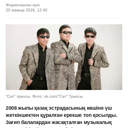
Жарияланған күні:
20 мамыр 2026, 12:45
"Сәт" триосы. Фото: vk.com/"Сәт" Триосы
2008 жылы қазақ эстрадасының көшіне үш
жеткіншектен құралған ерекше топ қосылды.
Зағип балалардан жасақталған музыкалық