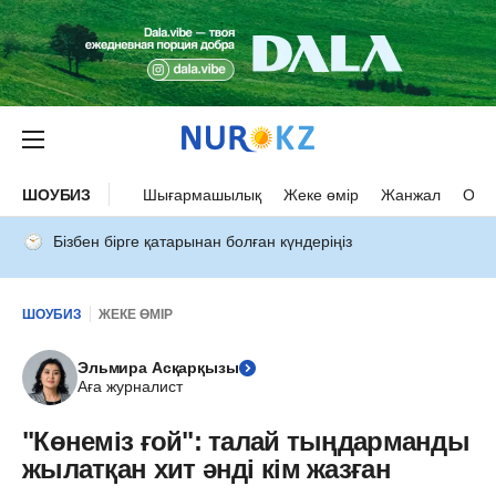
ШОУБИЗ
Шығармашылық
Жеке өмір
Жанжал
Оқыс
Бізбен бірге қатарынан болған күндеріңіз
ШОУБИЗ
ЖЕКЕ ӨМІР
Эльмира Асқарқызы
Аға журналист
"Көнеміз ғой": талай тыңдарманды
жылатқан хит әнді кім жазған