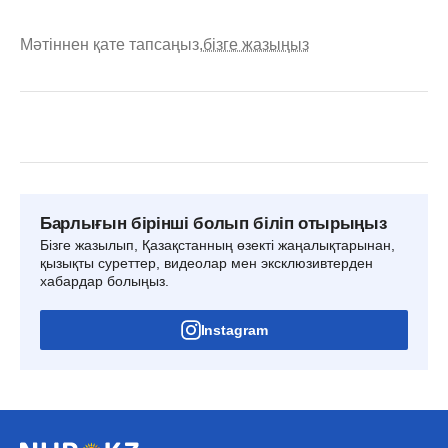
Мәтіннен қате тапсаңыз,
бізге жазыңыз
Барлығын бірінші болып біліп отырыңыз
Бізге жазылып, Қазақстанның өзекті жаңалықтарынан,
қызықты суреттер, видеолар мен эксклюзивтерден
хабардар болыңыз.
Instagram