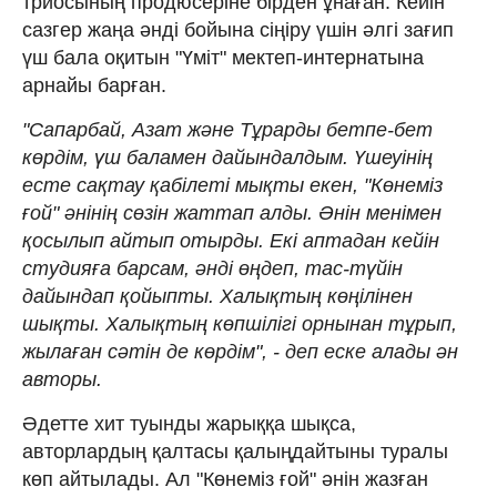
триосының продюсеріне бірден ұнаған. Кейін
сазгер жаңа әнді бойына сіңіру үшін әлгі зағип
үш бала оқитын "Үміт" мектеп-интернатына
арнайы барған.
"Сапарбай, Азат және Тұрарды бетпе-бет
көрдім, үш баламен дайындалдым. Үшеуінің
есте сақтау қабілеті мықты екен, "Көнеміз
ғой" әнінің сөзін жаттап алды. Әнін менімен
қосылып айтып отырды. Екі аптадан кейін
студияға барсам, әнді өңдеп, тас-түйін
дайындап қойыпты. Халықтың көңілінен
шықты. Халықтың көпшілігі орнынан тұрып,
жылаған сәтін де көрдім", - деп еске алады ән
авторы.
Әдетте хит туынды жарыққа шықса,
авторлардың қалтасы қалыңдайтыны туралы
көп айтылады. Ал "Көнеміз ғой" әнін жазған