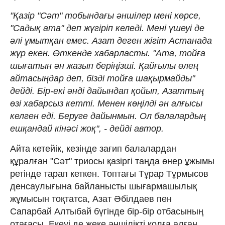
"Қазір "Сәт" тобындағы әншілер мені көрсе,
"Садық ата" деп жүгіріп келеді. Мені үшеуі де
әлі ұмытқан емес. Азат деген жігіт Астанада
жүр екен. Өткенде хабарласты. "Ата, тойға
шығатын ән жазып беріңізші. Қайғылы өлең
айтасыңдар деп, бізді тойға шақырмайды"
дейді. Бір-екі әнді дайындап қойып, Азаттың
өзі хабарсыз кетті. Менен көңілді ән алғысы
келген еді. Беруге дайынмын. Ол балалардың
ешқандай кінәсі жоқ", - дейді автор.
Айта кетейік, кезінде зағип балалардан
құралған "Сәт" триосы қазіргі таңда өнер ұжымы
ретінде тарап кеткен. Топтағы Тұрар Тұрмысов
денсаулығына байланысты шығармашылық
жұмысын тоқтатса, Азат Әбілдаев пен
Сапарбай Алтыбай бүгінде бір-бір отбасының
отағасы. Екеуі де жеке әншілікті қолға алған.