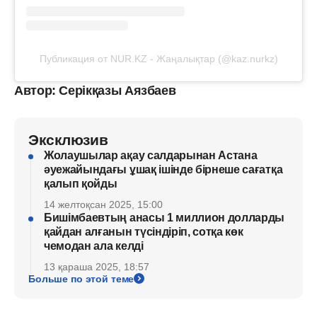
Публикация от NUR.KZ - Жаңалықтар (@kaz.nurkz)
Автор: Серікқазы Аязбаев
Эксклюзив
Жолаушылар ақау салдарынан Астана
әуежайындағы ұшақ ішінде бірнеше сағатқа
қалып қойды
14 желтоқсан 2025, 15:00
Бишімбаевтың анасы 1 миллион долларды
қайдан алғанын түсіндіріп, сотқа көк
чемодан ала келді
13 қараша 2025, 18:57
Больше по этой теме