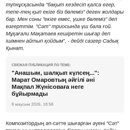
түпнұсқасында "бақыт кездесіп қалса егер,
тепе-тең қып екіге біз бөлеміз" деген жолдары
бар. Мен соны "екіге емес, үшке бөлеміз" деп
өзгерттім. "Сәт" триосында үш бала ғой.
Мұқағали Мақатаев кешіретін шығар деп
ішімнен айтып қойдым", - дейді сазгер Садық
Қынат.
СВЕЖАЯ ПУБЛИКАЦИЯ ПО ТЕМЕ:
"Анашым, шалқып күлсең...":
Марат Омаровтың әйгілі әні
Мақпал Жүнісоваға неге
бұйырмады
8 маусым 2026, 18:58
Композитордың әп-сәтте шығарған әуені "Сәт"