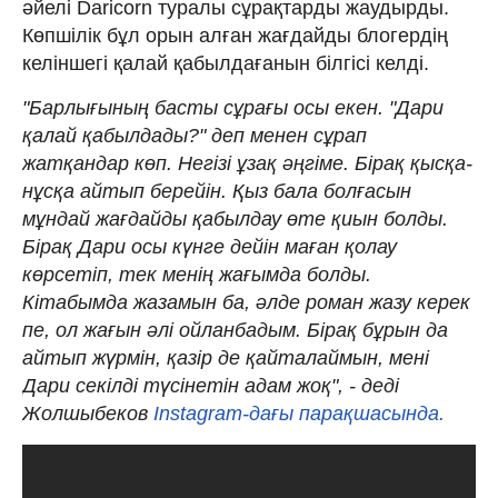
әйелі Daricorn туралы сұрақтарды жаудырды.
Көпшілік бұл орын алған жағдайды блогердің
келіншегі қалай қабылдағанын білгісі келді.
"Барлығының басты сұрағы осы екен. "Дари
қалай қабылдады?" деп менен сұрап
жатқандар көп. Негізі ұзақ әңгіме. Бірақ қысқа-
нұсқа айтып берейін. Қыз бала болғасын
мұндай жағдайды қабылдау өте қиын болды.
Бірақ Дари осы күнге дейін маған қолау
көрсетіп, тек менің жағымда болды.
Кітабымда жазамын ба, әлде роман жазу керек
пе, ол жағын әлі ойланбадым. Бірақ бұрын да
айтып жүрмін, қазір де қайталаймын, мені
Дари секілді түсінетін адам жоқ", - деді
Жолшыбеков
Instagram-дағы парақшасында.