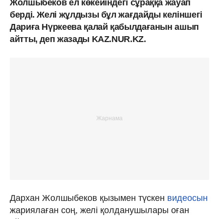
Жолшыбеков ел көкейіндегі сұраққа жауап
берді. Желі жұлдызы бұл жағдайды келіншегі
Дариға Нүркеева қалай қабылдағанын ашып
айтты, деп жазады KAZ.NUR.KZ.
Дархан Жолшыбеков қызымен түскен
видеосын
жариялаған соң, желі қолданушылары оған