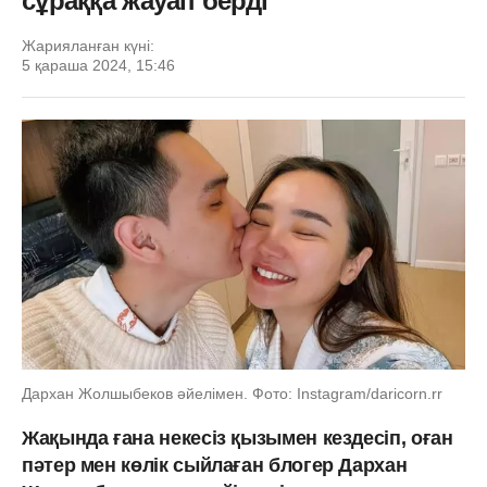
сұраққа жауап берді
Жарияланған күні:
5 қараша 2024, 15:46
Дархан Жолшыбеков әйелімен. Фото: Instagram/daricorn.rr
Жақында ғана некесіз қызымен кездесіп, оған
пәтер мен көлік сыйлаған блогер Дархан