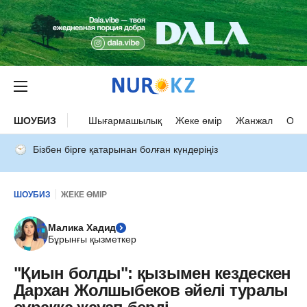
ШОУБИЗ
Шығармашылық
Жеке өмір
Жанжал
Оқыс
Бізбен бірге қатарынан болған күндеріңіз
ШОУБИЗ
ЖЕКЕ ӨМІР
Малика Хадид
Бұрынғы қызметкер
"Қиын болды": қызымен кездескен
Дархан Жолшыбеков әйелі туралы