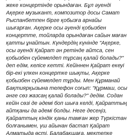
жеке концертінде орындаған. Бұл әуенді
Ақерке музыкант, композитор досы Самат
Рыспанбетпен бірге қобызға арнайы
шығарған. Ақерке осы әуенді қобызбен
концертте, тойларда орындаған сайын маған
қатты ұнайтын. Күндердің күнінде "Ақерке,
осы әуенді Қайрат ән ретінде айтса, сен
қобызбен сүйемелдеп тұрсаң қалай болады?"
деп едім, келісе кетті. Кейіннен Қайрат екеуі
бір-екі үлкен концертке шықты, Ақерке
қобызбен сүйемелдеп тұрды. Мен Құрманай
Бақтиярқызына телефон соғып: "Құрмаш, осы
әнге сөз жазсаң қалай болады?" дедім. Содан
кейін сөзі де әдемі боп шыға келді, Қайраттың
айтқаны да әдемі болды. Неге десеңіз,
Қайраттың кіндік қаны тамған жер Түркістан
болғанымен, үш айынан бастап Қайрат
Алматыда өсті. Балабақшаға, мектепке