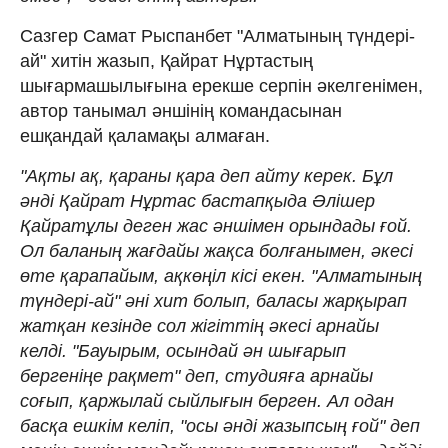
Сазгер Самат Рыспанбет "Алматының түндері-
ай" хитін жазып, Қайрат Нұртастың
шығармашылығына ерекше серпін әкелгенімен,
автор танымал әншінің командасынан
ешқандай қаламақы алмаған.
"Ақты ақ, қараны қара деп айту керек. Бұл
әнді Қайрат Нұртас бастапқыда Әлішер
Қайратұлы деген жас әншімен орындады ғой.
Ол баланың жағдайы жақса болғанымен, әкесі
өте қарапайым, ақкөңіл кісі екен. "Алматының
түндері-ай" әні хит болып, баласы жарқырап
жатқан кезінде сол жігіттің әкесі арнайы
келді. "Бауырым, осындай ән шығарып
бергеніңе рақмет" деп, студияға арнайы
соғып, қаржылай сыйлығын берген. Ал одан
басқа ешкім келіп, "осы әнді жазыпсың ғой" деп