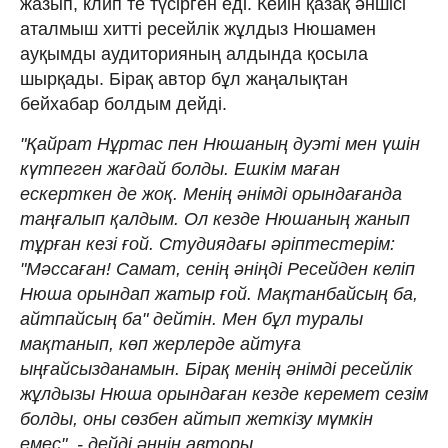
жазып, клип те түсірген еді. Кейін қазақ әншісі
аталмыш хитті ресейлік жұлдыз Нюшамен
ауқымды аудиторияның алдында қосыла
шырқады. Бірақ автор бұл жаңалықтан
бейхабар болдым дейді.
"Қайрат Нұртас пен Нюшаның дуэті мен үшін
күтпеген жағдай болды. Ешкім маған
ескерткен де жоқ. Менің әнімді орындағанда
таңғалып қалдым. Ол кезде Нюшаның жанып
тұрған кезі ғой. Студиядағы әріптестерім:
"Мәссаған! Самат, сенің әніңді Ресейден келіп
Нюша орындап жатыр ғой. Мақтанбайсың ба,
айтпайсың ба" дейтін. Мен бұл туралы
мақтанып, көп жерлерде айтуға
ыңғайсызданамын. Бірақ менің әнімді ресейлік
жұлдызы Нюша орындаған кезде керемет сезім
болды, оны сөзбен айтып жеткізу мүмкін
емес", - дейді әннің авторы.