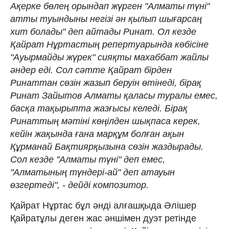
Ақерке бөлең орындап жүрген "Алматы түні"
атты туындыны негізі ән қылып шығарсаң
хит болады" деп айтады Ринат. Ол кезде
Қайрат Нұртастың репертуарында көбісіне
"Ауырмайды жүрек" сияқты махаббат жайлы
әндер еді. Сол сәтте Қайрат бірден
Ринаттан сөзін жазып беруін өтінеді, бірақ
Ринат Зайытов Алматы қаласы туралы емес,
басқа тақырыпта жазғысы келеді. Бірақ
Ринаттың мәтіні көңілден шықпаса керек,
кейін жақында ғана марқұм болған ақын
Құрманай Бақтиярқызына сөзін жаздырады.
Сол кезде "Алматы түні" деп емес,
"Алматының түндері-ай" деп атауын
өзгертеді", - дейді композитор.
Қайрат Нұртас бұл әнді алғашқыда Әлішер
Қайратұлы деген жас әншімен дуэт ретінде