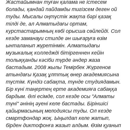
Жастайымнан туған қалама не істесем
болады, қандай пайдамды тигізсем деген ой
туды. Мысалы оңтүстік жақта бәрі қазақ
тілді де, ал Алматыдағы ортам,
курстастарымның көбі орысша сөйлейді. Сол
кезде заманауи стилде ән шығаруға өзім
ынталанып жүретінмін. Алматыдағы
музыкалық колледжді бітіргеннен кейін
толыққанды кәсіби түрде әндер жаза
бастадым. 2008 жылы Темірбек Жүргенов
атындағы Қазақ ұлттық өнер академиясына
түстім. Күндіз сабақта, түнде студиядамын.
Бір күні таңертең ерте академияға сабаққа
бардым. Әлі есімде, сол кезде осы "Алматы
түні" әнінің әуені келе бастады. Біріншісі
қайырмасының мелодиясы туды. Ол кезде
смартфондар жоқ. Ыңылдап келе жатып,
бірден диктофонға жазып алдым. Өзім қуанып