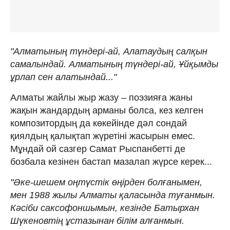
"Алматының түндері-ай,
Алатаудың салқын
самалындай.
Алматының түндері-ай,
Ұйқымды
ұрлап сен алатындай..."
Алматы жайлы жыр жазу – поэзияға жаны
жақын жандардың арманы болса, кез келген
композитордың да көкейінде дәл сондай
қиялдың қалықтап жүретіні жасырын емес.
Мұндай ой сазгер Самат Рыспанбетті де
бозбала кезінен бастап мазалап жүрсе керек...
"Әке-шешем оңтүстік өңірден болғанымен,
мен 1988 жылы Алматы қаласында туғанмын.
Кәсіби саксофоншымын, кезінде Батырхан
Шүкеновтің ұстазынан білім алғанмын.