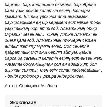
барғаны бар, колледжде оқығаны бар. Әрине
бала үшін есінде қалатын өзінің достары
қымбат. Ыстық ұясында ата-анасымен,
бауырларымен ең бір керемет естелікке толы
уақытының бәрі өтті ғой. Алматының әрбір
бұрышы дегендей… Оның үстіне Алматы ең
әдемі қала ғой. Алматының түндерін сөзбен
айтып жеткізу мүмкін емес. Сол себепті
Қайраттың бұл әнді беріліп айтуы, қайда
барса да сағынып келетін өзінің өсіп-өнген жері
Алматы болғандықтан сол ән әдемі хит боп
шыққан сияқты. Мен өзім солай қабылдаймын",
- дейді продюсер Гүлзира Айдарбекова.
Автор: Серікқазы Аязбаев
Эксклюзив