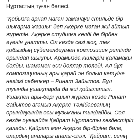
Нұртастың туған бөлесі.
"Қобызға арнап маған заманауи стильде бір
шығарма жазшы" деп Ақерке маған жиі айтып
жүретін. Ақерке студияға келді де бірден
әуенін ұнатты. Ол кезде сөзі жоқ, тек
қобыздың сүйемелдеуімен композиция ретінде
орындап шықты. Арамызда кішігірім қаламақы
болды, шамамен 500 доллар төледі. Ал бұл
композицияның ары қарай ән болып кетуіне
негізгі себепкер – Ринат Зайытов. Бұл
туынды ұшақтарда да жиі қойылатын.
Ұшақпен ары-бері ұшып жүрген кезде Ринат
Зайытов ағамыз Ақерке Тәжібаеваның
орындауында осы музыканы тыңдайды. Сол
кезде әуежайда Қайрат Нұртасты кездестіріп
қалады. Қайрат мен Ақерке бір-біріне бөле,
олардың аналары апалы-сіңлі. "Қайрат, сенің