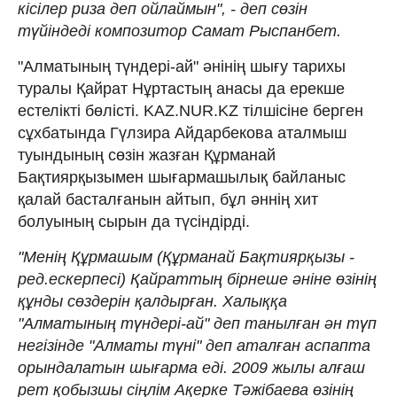
кісілер риза деп ойлаймын", - деп сөзін
түйіндеді композитор Самат Рыспанбет.
"Алматының түндері-ай" әнінің шығу тарихы
туралы Қайрат Нұртастың анасы да ерекше
естелікті бөлісті. KAZ.NUR.KZ тілшісіне берген
сұхбатында Гүлзира Айдарбекова аталмыш
туындының сөзін жазған Құрманай
Бақтиярқызымен шығармашылық байланыс
қалай басталғанын айтып, бұл әннің хит
болуының сырын да түсіндірді.
"Менің Құрмашым (Құрманай Бақтиярқызы -
ред.ескерпесі) Қайраттың бірнеше әніне өзінің
құнды сөздерін қалдырған. Халыққа
"Алматының түндері-ай" деп танылған ән түп
негізінде "Алматы түні" деп аталған аспапта
орындалатын шығарма еді. 2009 жылы алғаш
рет қобызшы сіңлім Ақерке Тәжібаева өзінің