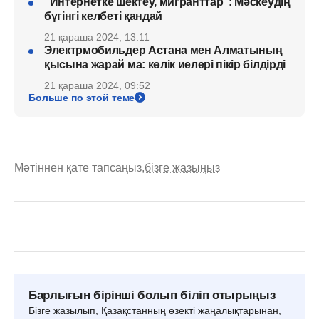
"Интернетке шектеу, мигранттар": Мәскеудің
бүгінгі келбеті қандай
21 қараша 2024, 13:11
Электрмобильдер Астана мен Алматының
қысына жарай ма: көлік иелері пікір білдірді
21 қараша 2024, 09:52
Больше по этой теме
Мәтіннен қате тапсаңыз,
бізге жазыңыз
Барлығын бірінші болып біліп отырыңыз
Бізге жазылып, Қазақстанның өзекті жаңалықтарынан,