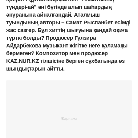
түндері-ай" әні бүгінде алып шаһардың
әнұранына айналғандай. Аталмыш
туындының авторы –
Самат Рыспанбет есімді
жас сазгер. Бұл хиттің шығуына қандай оқиға
түрткі болды? Продюсер Гүлзира
Айдарбекова музыкант жігітке неге қаламақы
бермеген? Композитор мен продюсер
KAZ.NUR.KZ тілшісіне берген сұхбатында өз
шындықтарын айтты.