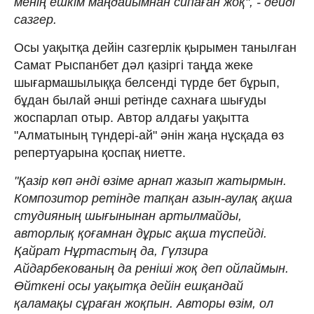
менің ешкім маңдайымнан сипаған жоқ", - дейді
сазгер.
Осы уақытқа дейін сазгерлік қырымен танылған
Самат Рыспанбет дәл қазіргі таңда жеке
шығармашылыққа белсенді түрде бет бұрып,
бұдан былай әнші ретінде сахнаға шығуды
жоспарлап отыр. Автор алдағы уақытта
"Алматының түндері-ай" әнін жаңа нұсқада өз
репертуарына қоспақ ниетте.
"Қазір көп әнді өзіме арнап жазып жатырмын.
Композитор ретінде тапқан азын-аулақ ақша
студияның шығынынан артылмайды,
авторлық қоғамнан дұрыс ақша түспейді.
Қайрат Нұртастың да, Гүлзира
Айдарбекованың да реніші жоқ деп ойлаймын.
Өйткені осы уақытқа дейін ешқандай
қаламақы сұраған жоқпын. Авторы өзім, ол