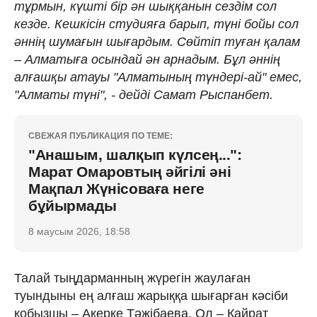
тұрмын, күшті бір ән шыққанын сездім сол
кезде. Кешкісін студияға барып, түні бойы сол
әннің шумағын шығардым. Сөйтіп туған қалам
– Алматыға осындай ән арнадым. Бұл әннің
алғашқы атауы "Алматының түндері-ай" емес,
"Алматы түні", - дейді Самат Рыспанбет.
СВЕЖАЯ ПУБЛИКАЦИЯ ПО ТЕМЕ:
"Анашым, шалқып күлсең...":
Марат Омаровтың әйгілі әні
Мақпал Жүнісоваға неге
бұйырмады
8 маусым 2026, 18:58
Талай тыңдарманның жүрегін жаулаған
туындыны ең алғаш жарыққа шығарған кәсіби
қобызшы – Ақерке Тәжібаева. Ол – Қайрат