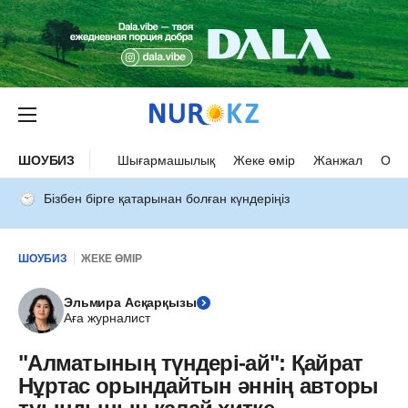
ШОУБИЗ
Шығармашылық
Жеке өмір
Жанжал
Оқыс
Бізбен бірге қатарынан болған күндеріңіз
ШОУБИЗ
ЖЕКЕ ӨМІР
Эльмира Асқарқызы
Аға журналист
"Алматының түндері-ай": Қайрат
Нұртас орындайтын әннің авторы