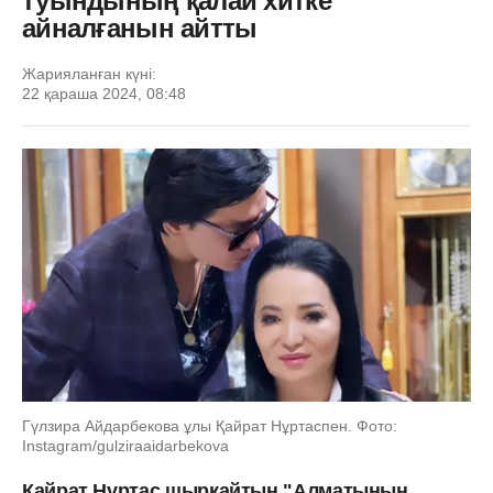
туындының қалай хитке
айналғанын айтты
Жарияланған күні:
22 қараша 2024, 08:48
Гүлзира Айдарбекова ұлы Қайрат Нұртаспен. Фото:
Instagram/gulziraaidarbekova
Қайрат Нұртас шырқайтын "Алматының